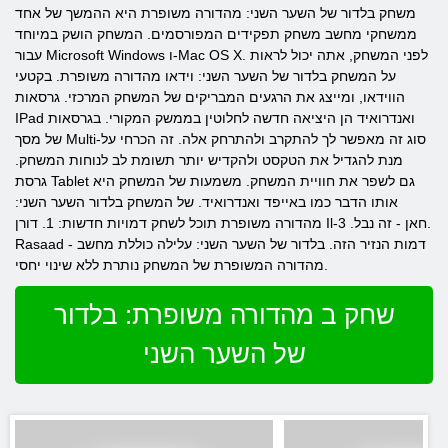
משחק בלדור של השער השני: מהדורה משופרת היא ההמשך של אחד
ממשחקי מחשב משחק תפקידים המפורסמים. המשחק הושק במיוחד
עבור Microsoft Windows ו-Mac OS X. לפני המשחק, אתה יכול לראות
על המשחק בלדור של השער השני: וידאו מהדורה משופרת. בקטעי
הווידאו, ומייצג את הרגעים המבריקים של המשחק המרכזי. גרסאות
IPad ואנדרואיד הן היציאה חדשה לחלוטין בממשק המקורי. בגרסאות
של מסך Multi-סוג זה מאפשר לך להתקרב ולהתרחק אלה. זה הכרחי על
מנת להגדיל את הטקסט ולהקדיש יותר תשומת לב לנוחות המשחק.
גרסת Tablet גם לשפר את חוויית המשחק. משמעות של המשחק היא
אותו הדבר כמו באייפד ואנדרואיד. של המשחק בלדור השער השני:
מהדורה משופרת תוכל לשחק דמויות חדשות: 1. דורן Il-חאן - זה נבל. 3.
Rasaad - דמות הנזיר הזה. בלדור של השער השני: עלילה כוללת מחשב
מהדורה המשופרת של המשחק נותרת ללא שינוי יחסי.
שחק ב מהדורה משופרת: בלדור
של השער השני