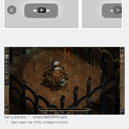
משחקי MMORPG מקוון
משחקים ברשת
מהדורה משופרת: בלדור של השער השני