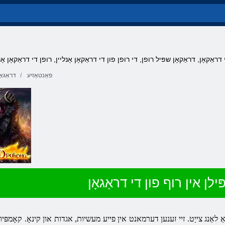
ַקאָן, דראַקאָן שפּיל רופן, די רופן פון די דראַקאָן אָנליין, רופן די דראַקאָן אָנ
פאַנטאַזיע
דראַגאָ
ילן אין רוף פון די דראַגאָן
ַ לאַנג צייַט. זיי זענען דערמאנט אין פייע מעשיות, אגדות און קינאָ. קאָמפּ