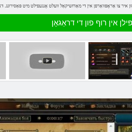
ילן אין רוף פון די דראַגאָן