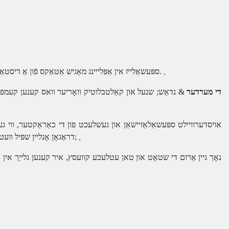
ספּעשאַלייז אין אַפּלייינג מאַגיש אַטאַקס פֿון אַ דיסטאַנסע.
,
די מערדער
& נדאַש; שנעל און קאַלטבלוטיק וואָריער וואס קענען קעמפן צו 
אויסדערוויילט ספּעשאַלאַזיישאַן און געשלעכט פון די כאַראַקטער, ווי געזונט ו
& נבספּ;
דראַגאָן אָנליין שפּיל וו
,