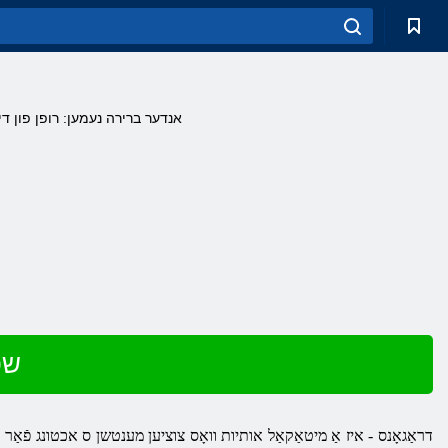
אנדער ברירה נעמען: רופן פון די דרא
שפּ
דראַגאָנס - איז אַ מיטאַקאַל אותיות וואָס צוציען מענטשן ס אכטונג פֿאַר א