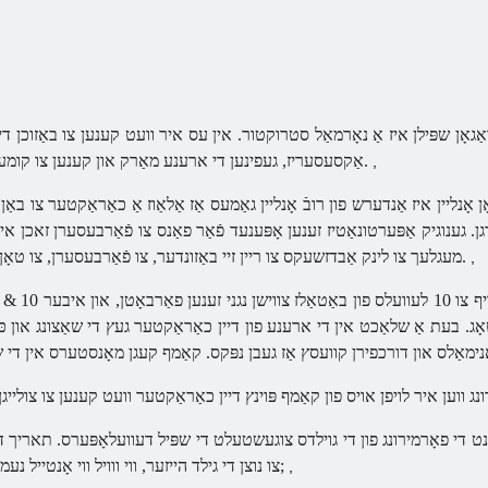
גאָן שפּילן איז אַ נאָרמאַל סטרוקטור. אין עס איר וועט קענען צו באַזוכן די ש
אַקסעסעריז, געפינען די ארענע מאַרק און קענען צו קומען צוריק אין אנדערע נאָרמאַל סטרוקטור.
,
ן איז אַנדערש פון רובֿ אָנליין גאַמעס אַז אַלאַוז אַ כאַראַקטער צו באַן אָן די פּערזענלעך אָנטייל פון די
 גענוגיק אַפּערטונאַטיז זענען אָפּענעד פֿאַר פאַנס צו פֿאַרבעסערן זאכן אין 
מעגלעך צו לינק אַבדזשעקס צו ריין זיי באַזונדער, צו פֿאַרבעסערן, צו טאָן זאכן אין רונז און אַפֿילו ספּיריטואַליזע זיי.
,
עס איז כדאי צו
ע איר קענען נישט פאַרברענגען מער ווי 20 פיגהץ אַ טאָג. בעת אַ שלאַכט אין די ארענע פון ​​דיין כאַראַקטער געץ 
 ווען איר לויפן אויס פון קאַמף פּוינץ דיין כאַראַקטער וועט קענען צו צולייגן 
זינט די פאָרמירונג פון די גוילדס צוגעשטעלט די שפּיל דעוועלאָפּערס. תאריך די 
& נבספּ;
צו נוצן די גילד הייזער, ווי ווויל ווי אָנטייל נ
,