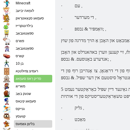
Minecraft
עם
·
,
לעזַאה יביעב
די מערדער
·
,
סעמַאג סנָאָאטרַאק
בילדונגקרייז
& נבספּ;
וואַמפּיר
·
,
ספּאָנגעבאָב
פאַרם
ספּאָנגעבאָב
לז, זיי קענען ווערן באהאנדלט און האָבן
קאַרס
& נבספּ;
אנדערע באָנוסעס.
,
בן 10
 פון די דראַגאָן. צו אָנהייבן רוף פון די
רעמיצ ןפיולטנַא
 קאָנטראָל סיסטעם אין דער שפּיל.
סדיק רַאֿפ סעמַאג
מאַריאָ
נאָך גיין אַרום די שטאָט און טאן עטלעכע קוועסץ, איר קענען גלייַך אין די רוף פון די דראַגאָן אָנליין פאַרדינען עטלעכע לעוועלס. פֿאַר יעדער מדרגה גאַינעד דיין שפּיל כאַראַקטער נעמט 5
שנעק באָב
סעמַאג קינָאס
גליק
·
,
גנייקס
קוועסץ
מאַכט
·
בליצן גאַמעס