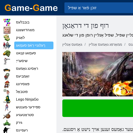
בובבלעס
רוף פון די דראַגאָן
מאַהדזשאָנג
ליין שפּיל, שפּיל אָנליין רופן פון די שלאנג
לאָגיק
נס
ממאָרפּג גאַמעס אָנליין
גאַמעס אָנליין
ךעלגניי רַאֿפ סעמַאג
סעמַאג קנַאט
שיסערייַ
ראַסינג גאַמעס
זאָמביעס
פּאַסירונג
פוטבאָל
Lego NinjaGo
ספּיידער-מענטש
סטראַטעגיע
גירק
יוטער גאַמעס זענען אויך נישט אַ ויסנעם.
רעּפיינס