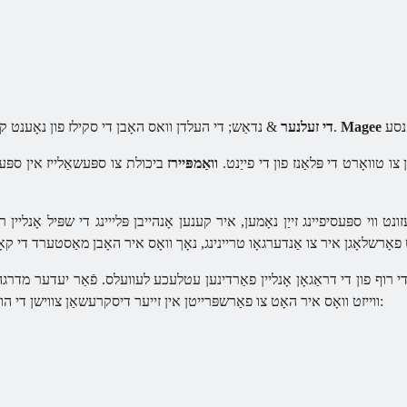
Magee
& נדאַש; די העלדן וואס האָבן די סקילז פון נאָענט קאַמבאַט און האָבן אַ הויך מדרגה פון שוץ.
די זעלנער
טוואָרט די פּלאַנז פון די פייַנט.
וואַמפּיירז
ביכולת צו ספּעשאַלייז אין ספּע
וי ספּעסיפיינג זייַן נאָמען, איר קענען אָנהייבן פּלייינג די שפּיל אָנליין רוף
עט פאָרשלאָגן איר צו אַנדערגאָו טריינינג, נאָך וואָס איר האָבן מאַסטערד די
ווייזט וואָס איר האָט צו פאַרשפּרייטן אין זייער דיסקרעשאַן צווישן די הויפּט טשאַראַקטעריסטיקס פון די אותיות: