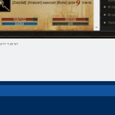
רוף פון די דראַג