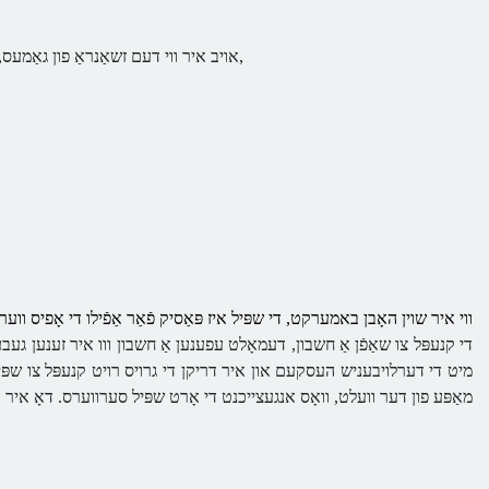
אויב איר ווי דעם זשאַנראַ פון גאַמעס, דעמאָלט קומען פאָרויס, אָבער איידער די רעגיסטראַציע אָפּשאַצונג די סיסטעם רעקווירעמענץ פֿאַר די קאָמפּיוטער,
ווי איר שוין האָבן באמערקט, די שפּיל איז פּאַסיק פֿאַר אַפֿילו די אָפיס ווערס
די קנעפּל צו שאַפֿן אַ חשבון, דעמאָלט עפענען אַ חשבון ווו איר זענען געבעט
מיט די דערלויבעניש העסקעם און איר דריקן די גרויס רויט קנעפּל צו שפּילן
מאַפּע פון ​​דער וועלט, וואָס אנגעצייכנט די אָרט שפּיל סערווערס. דאָ איר קלי