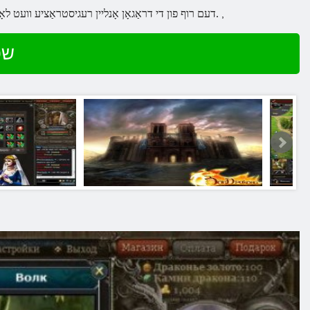
דעם רוף פון די דראַגאָן אָנליין רעגיסטראַציע וועט לאָזן איר צו אַראָפּוואַרפן אין די מאַדזשיקאַל וועלט אָנגעפילט מיט פּאַסירונג. דאָ, אַלעמען וועט געפֿינען עפּעס ספּעציעל.
,
שפּ