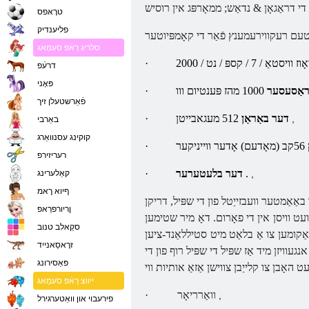
טרָאּפס
פליענדיק
סלריג רַאֿפ סעמַאג
·
דרעֿפ
פּאָני
ּראַסעסער
·
פֿאַרשטעלן זיך
512 מעגאבייטן
דער באַראַן
·
,
באַרבי
קוקינג עסנוואַרג
·
רעריזירפ
.
דער בלעטערער
·
,
קאַלערינג
ףיוא ךאמ
באַאַמטער וועבזייַטל פון די שפּיל, דריקן
ןריורפרַאפ
ועט וויסן אין די פאָרום. דאָ מיר שטימען
סקַאלב טנוב
אַקומען צו אַ בלאַט מיט סטיללאַנד-ציען
זרָאסַאנייד
געוויזן מיד אַז שפּיל די שפּיל רוף פון די
פּאַסירונג
ייווצ רַאֿפ סעמַאג
וואַרריאָר
·
,
פירעבוי און וואַטערגירל