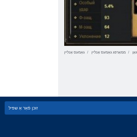
אָן
ממאָרפּג גאַמעס אָנליין
גאַמעס אָנליין