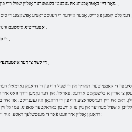
אָנליין שפּיל רוף פון די דראַגאָן & נדאַש; ממאָרפּג אין רוסיש.
פֿאַר דיין באַטראַכטונג איז געבעטן בלעטערער
,
ווינדאָוז וויסטאַ / 7 / קספּ / נט / 2000
אַפּערייטינג סיסטעם
,
1000 מהז פּענטיום ווו
די פ
,
56קב (מאָדעם) אָדער ווייניקער
די קשר צו דער אינטערנעץ
,
יע פון ​​די קאָמפּיוטער.
תאריך אין די שפּיל רוף פון די דראַגאָן נאָרמאַל: דער 
ן צו אַרייַן אַ בליצפּאָסט אַדרעס, פּאַראָל, און דער נאָמען דורך וואָס איר ו
. דאס איז דיין רעגיסטראַציע רוף פון די דראַגאָן איז געענדיקט. און איר ב
יַבן אַ שפּיל סערווער און גיין צו אַ חשבון כאַראַקטער שאַפונג. עס זאָל זיין אנ
דראַגאָן אָנליין איר וועט פֿאַר די מענטשלעך ראַסע. איר וועט האָבן צו קלייַבן צווישן אַזאַ אותיות ווי: