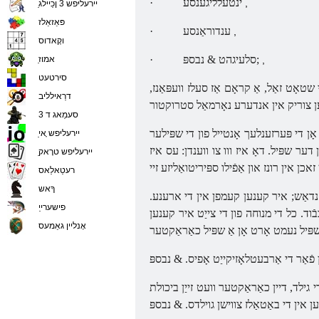
ינטעלליגענסע
·
,
ַיירעליּפש 3 ןכַיילג
פּאַזאַלז
ענדוראַנסע
·
,
וקָאדוס
& נבספּ;
סלעיגהט
·
,
ַאמוז
סירטעט
טאָט זאַל, אַ קראָם אַז סעלז וועפּאַנז,
דרַאילליב
סעמַאג ד 3
 שפּילער (אין offline מאָדע). אבער דעם מין פון טריינינג
ַיירעליּפש ָאי
דער שפּיל. דאָ איז ווו צו ווענדן: עס איז
ַיירעליּפש טרָאק
רעטַאלַאס
ךָאש
 באמערקן אַז דער שפּיל האט אַ שוועל פון צייַטיקייַט: אַרויף צו 10 לעוועלס פון באַטאַלז צווישן נגני זענען פאַרבאָטן, און איבער 10 & נדאַש; איר קענען קעמפן אין די ארענע.
פישערייַ
די שאַצונג און כּבֿוד. כל די מנוחה פון די צייַט איר קענען
אָנליין גאַמעס
פֿאַר די אַרבעטלאָזיקייַט אָפיס.
גילד, דיין כאַראַקטער וועט זייַן ביכולת
עמען אין די באַטאַלז צווישן גוילדס.