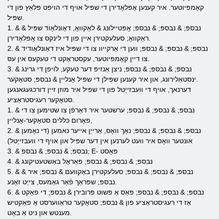
קאָמפּיוטער. איר קענען אָפּלאָדירן די שפּיל אויף די הויפּט פּלאַץ פון די
שפּיל.
1. & נבספּ; & נבספּ; & נבספּ; אָפּטיילונג & לאַקוואָ, דאַונלאָוד שפּיל &
ראַקוואָ; סעלעקטירן איין פון די לינקס צו אָפּלאָדירן.
2. & נבספּ; & נבספּ; & נבספּ; ווען די אַרקייוו צו די שפּיל איז דאַונלאָודיד
צו דיין קאָמפּיוטער, עקסטראַקט די טעקעס אין עס.
3. & נבספּ; & נבספּ; & נבספּ; ניצן אַנזיפּ דער טעקע, לויפן די גרינג
ינסטאַלירונג, און איר קענען שפּילן די שפּיל אָנליין & נבספּ; סטאָקער.
דערנאך, אויף די וועבזייַטל פון די שפּיל איר מוזן זיין דורכגעגאנגען
סטאָקער רעגיסטראַציע.
1. & נבספּ; & נבספּ; & נבספּ; ערשטער איר דאַרפֿן צו שטימען צו די
פאָרום כּללים סטאָקער-אָנליין,
2. & נבספּ; & נבספּ; & נבספּ; נאָך וואָס, אַרייַן אייער נאמען (די נאָמען
אונטער וואָס איר וועט לערנען אין דער שפּיל און אויף די וועבזייַטל)
3. & נבספּ; & נבספּ; & נבספּ; E- פּאָסט
4. & נבספּ; & נבספּ; & נבספּ; פּאַראָל באַשטעטיקונג
5. & נבספּ; & נבספּ; & נבספּ; סעלעקטירן באַקוועם & נבספּ; איר &
נבספּ; שפּראַך פֿאַר גאַמעס, צייַט זאָנע.
6. & נבספּ; & נבספּ; & נבספּ; פּאַס אַ פּשוט פּרובירן & נבספּ; די פאַקט
אַז די רעגיסטראַציע פון ​​& נבספּ; סטאָקער טראַווערסט אַ פאַקטיש
מענטש און ניט אַ באָט.