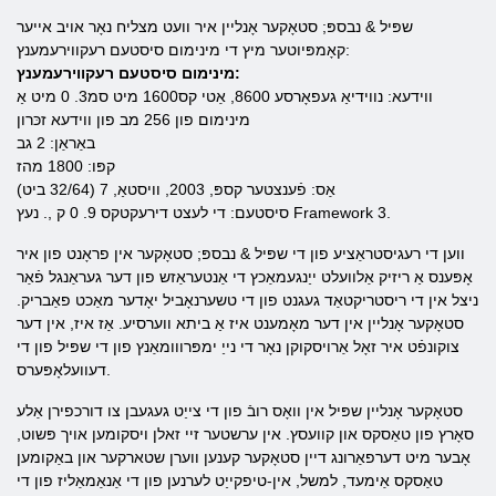
שפּיל & נבספּ; סטאָקער אָנליין איר וועט מצליח נאָר אויב אייער
קאָמפּיוטער מיץ די מינימום סיסטעם רעקווירעמענץ:
מינימום סיסטעם רעקווירעמענץ:
ווידעא: נווידיאַ געפאָרסע 8600, אַטי קס1600 מיט סמ3. 0 מיט אַ
מינימום פון 256 מב פון ווידעא זכּרון
באַראַן: 2 גב
קפּו: 1800 מהז
אַס: פֿענצטער קספּ, 2003, וויסטאַ, 7 (32/64 ביט)
סיסטעם: די לעצט דירעקטקס 9. 0 ק ,. נעץ Framework 3.
ווען די רעגיסטראַציע פון ​​די שפּיל & נבספּ; סטאָקער אין פראָנט פון איר
אָפּענס אַ ריזיק אַלוועלט ייַנגעמאַכץ די אַנטעראַזש פון דער געראַנגל פֿאַר
ניצל אין די ריסטריקטאַד געגנט פון די טשערנאָביל יאָדער מאַכט פאַבריק.
סטאָקער אָנליין אין דער מאָמענט איז אַ ביתא ווערסיע. אַז איז, אין דער
צוקונפֿט איר זאָל אַרויסקוקן נאָר די נייַ ימפּרווומאַנץ פון די שפּיל פון די
דעוועלאָפּערס.
סטאָקער אָנליין שפּיל אין וואָס רובֿ פון די צייַט געגעבן צו דורכפירן אַלע
סאָרץ פון טאַסקס און קוועסץ. אין ערשטער זיי זאלן ויסקומען אויך פּשוט,
אָבער מיט דערפאַרונג דיין סטאָקער קענען ווערן שטארקער און באַקומען
טאַסקס אַימעד, למשל, אין-טיפקייַט לערנען פון די אַנאַמאַליז פון די