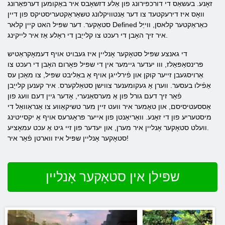
זאָנע. בעשאַס די דורכפירונג פון אַלע דזשאָבס איר באַקומען דערפאַרונג
וואָס איז דירעקטעד צו דער אַנטוויקלונג טשאַראַקטעריסטיקס פון דיין
סטאָקער. דער שפּיל האט קיין קלאר Defined כאַראַקטער קלאסן, ווייַל
איר זיך האָבן די רעכט צו קלייַבן די ראָלע אַז איר לייקינג.
די גאנצע שפּיל סטאָקער אָנליין איז געבויט אויף דעמאָקראַטיש
פּרינסאַפּאַלז, ווו יעדער גיימער אין די שפּיל פאָרום האָבן די רעכט צו
אַרויסגעבן זייער קוקן און פֿירלייגן אויף אַ באַליבט שפּיל, צו מאַכן עס
אַפֿילו בעסער. ווערן אַ געקומענער צווישן סטאַלקערס. איר קענען קלייַבן
פֿאַר זיך דעם גורל פון אַ מערסאַנערי, אָדער גיין דעם וועג פון
אַססעטיסיסם, און טאָמער איר וועט זיין מער טשיקאַווע צו אַנראַוואַל די
מיסטעריע פון ​​די זאָנע. וואַריאַנטן פון אייער פּראָגרעס אויף אַ יקסייטינג
וועלט סטאָקער אָנליין איר מערן, און יעדער פון זיי גיט אַ עכט עמאָציע.
סטאָקער אָנליין שפּיל איז ווארטן פֿאַר איר!
שפּילן אין סטאָקער אָנליין