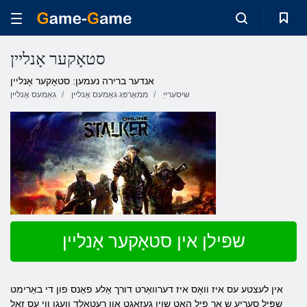
סטאָקער אָנליין
אנדער ברירה נעמען: סטאָקער אָנליין
שיסערייַ
ממאָרפּג גאַמעס אָנליין
גאַמעס אָנליין
שפּילן אין סטאָקער אָנליין
אין לעצטע עס איז וואָס איז דערוואַרט דורך אַלע פאַנס פון די באַרימט
שפּיל סעריע ש אַר פיל האט שוין געזאגט און רעטאָלד וועגן ווי עס זאָל