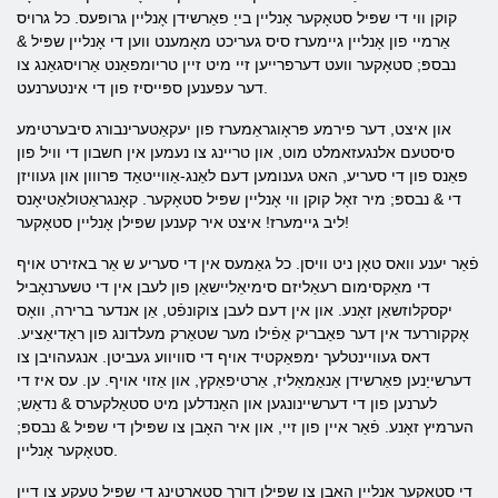
קוקן ווי די שפּיל סטאָקער אָנליין בייַ פאַרשידן אָנליין גרופּעס. כל גרויס
אַרמיי פון אָנליין גיימערז סיס געריכט מאָמענט ווען די אָנליין שפּיל &
נבספּ; סטאָקער וועט דערפרייען זיי מיט זיין טריומפאַנט אַרויסגאַנג צו
דער עפענען ספּייסיז פון די אינטערנעט.
און איצט, דער פירמע פּראָוגראַמערז פון יעקאַטערינבורג סיבערטימע
סיסטעם אלנגעזאמלט מוט, און טריינג צו נעמען אין חשבון די וויל פון
פאַנס פון די סעריע, האט גענומען דעם לאַנג-אַווייטאַד פּרווון און געוויזן
די & נבספּ; מיר זאָל קוקן ווי אָנליין שפּיל סטאָקער. קאָנגראַטולאַטיאָנס
ליב גיימערז! איצט איר קענען שפּילן אָנליין סטאָקער!
פֿאַר יענע וואס טאָן ניט וויסן. כל גאַמעס אין די סעריע ש אַר באזירט אויף
די מאַקסימום רעאַליזם סימיאַליישאַן פון לעבן אין די טשערנאָביל
יקסקלוזשאַן זאָנע. און אין דעם לעבן צוקונפֿט, אַן אנדער ברירה, וואָס
אָקקוררעד אין דער פאַבריק אַפֿילו מער שטאַרק מעלדונג פון ראַדיאַציע.
דאס געוויינטלעך ימפּאַקטיד אויף די סוויווע געביטן. אנגעהויבן צו
דערשייַנען פאַרשידן אַנאַמאַליז, אַרטיפאַקץ, און אַזוי אויף. ען. עס איז די
לערנען פון די דערשיינונגען און האַנדלען מיט סטאַלקערס & נדאַש;
הערמיץ זאָנע. פֿאַר איין פון זיי, און איר האָבן צו שפּילן די שפּיל & נבספּ;
סטאָקער אָנליין.
די סטאָקער אָנליין האָבן צו שפּילן דורך סטאַרטינג די שפּיל טעקע צו דיין