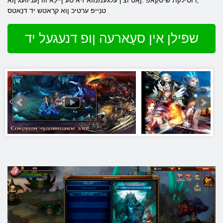
,רוטילקת שיטקַאפ .ןָאט וצ ךעלגעממוא זיא סע ןיילַא ווו ןעניוועג ןוא
טנַייפ ערטיכ ןוא קרַאטש יד דנַאטס
שפּילן אין סעָארעה ןופ דנעגעל יד