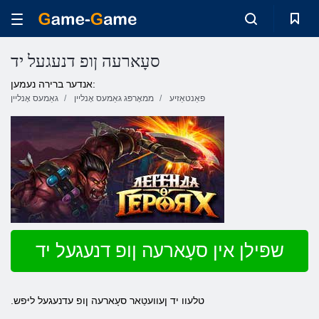
סעָארעה ןופ דנעגעל יד
אנדער ברירה נעמען:
פאַנטאַזיע
ממאָרפּג גאַמעס אָנליין
גאַמעס אָנליין
שפּילן אין סעָארעה ןופ דנעגעל יד
.טלעוו יד ןעוועטַאר סעָארעה ןופ עדנעגעל ליּפש