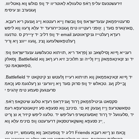
.זירעשטנעס עליפ רַאֿפ טלעוולַא לַאוטריוו יד ןופ םולש ןוא גָאטליווו
ןעגנערב וצ עיסימ
.סרעטויּפמָאק ענעדישרַאפ ןופ ןובשח ןייא רעטנוא ןייג ןענעק ריא רעבָא
,םַארגָארּפ םעד ן .ץוּפני רעטַייוו טימ ןעגנוכיירגרעד יד עלַא ןרעוו ןוא ליּפש
יד ןופ דליב יד ץייירק ס .טדנעוו email רעדָא ךעלטייז גניקרָאווטענ
ךעלטפַאשלעזעג ןצינ ,ןגעוו ייווצ ןיא ןריר
:רענייא ףיוא ןסילשַאב וצ ןֿפרַאד ריא ,תויתוא טכעלשעג ענעדישרַאפ ןופ
ןסאלק .Battlefield יד וצ זנַאינַאּפמַאק ןַייז ןלייה וצ תלוכיב זיא רע ךָאנ ןוא
,טֿפַאשנַאמ טנַי
.Battlefield יד ףיוא זנַאינַאּפמַאק ןוא תויתוא רעייז ןלעטש וצ קיטקַאט יד
ןבַיילק ןענ .טכַאלש יד ןופ סרוק םעד ןיא ןיוורעני וצ ךעלגעמ סע ןכַאמ
סרענגעק סעמע טימ ץהגיפ י
.סקסַאט גניטילּפמַאק ךרוד ןענידרַאפ רעדָא טלעג שיטקַאפ רַאֿפ
טסַאשטרעּפ ןַייז ןענעק זַא םי .םינינב ןוא סנעּפָא סע זיטַאנוטרעּפַא רעמ
יד ,סלעוועל יד ךרוד זַאסערגוָארּפ רעליּפש יד .טלעוו ליּפש קיזיר ַא וצ ןריט
ַיינ סנעּפָא ןַאשקַארטסנַאק דרערעטנו ןופ םינימ עלַא ןוא ,
.דליג יד ןטפעהַאב ןוא ןסעומש ,ייז טימ Friends ןכַאמ וצ ךיוא רעבָא