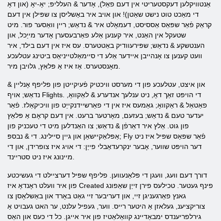
אַנטוויקלען דעקסטעריטי אין דעם פאַל), אָדער & העלליפּ; יאָ-יאָ (און דאָ
די מאַכט טוט נישט שאַטן)! און אויב איר באַשליסן צו שפּילן אין דעם
קראַק פֿאַר שפּאַס אַססיסט, דעמאָלט איר & נדאַש; ריין וואַסער פור. מיט
שטעקל אין האַנט, איר קענען אַלע פאַרבעסערן אָדער מייַכל, און
הענטשקע & נדאַש; שפּירעוודיק באַטטערס. עס איז אין דעם בילד, איר
וועט קענען צו אָנהייבן איידער אַלע די סיימאַלטייניאַס ביטינג עטלעכע
מאָנסטערס. אַז איז אַ פּלאַץ, גלויבן מיר.
און איצט, עטלעכע פון ​​די מערסט וויכטיק פֿעיִקייטן פון פליפף אָנליין &
נדאַש; אויף Flights. די הויפּט זאַך דאָ, ניט ענלעך אנדערע & לאַקוואָ,
פאַטאַל & ראַקוואָ; גאַמעס איז אין די פאַרשיידנקייַט פון וויכיקאַלז. פֿאַר
יעדער טעם & נדאַש; בעזעם, מאָרטער ברעט. אין דעם קראָם אַ פּלאַץ
פון גוט. אַלץ איר דאַרפֿן & נדאַש; צו האַנדלען מיט די טעכניק פון
אַפּלאַקיישאַן און גיין סיילינג. די & נבספּ; Fly פֿאַר שפּאַס שפּיל איז ניט
דער הויפּט שווער, אָבער ינקרעדאַבלי פייַן: די אויג איז צופרידן, און די
מיינונג איז ניט סטריינד.
דורך דעם וועג, וועגן די פּלאַנעווען. פליפף שפּיל דערציילט די געשיכטע
פון ​​איר וועלט ראָנדאָ איז Created פינף געטער. טכילעס פירן זייַן שאַפונג
גאנץ פאַרגעניגן זיי, און דעריבער זיי גאַט באָרד און באַשלאָסן צו
צוריקציענ, געלאזן אַ היטער רייס. ווער, געפיל עלנט, ער האט געבויט אַ
גירלפריענדס ימבאַדיינג קוואַלאַטיז פון איר אייגן. כל די כּעס און האַס