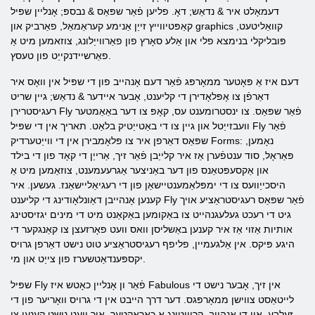
דעמאָלט איר & נדאַש; דאָ. פליען פֿאַר שפּאַס & נבספּ; אָנליין שפּיל
קאַפּטיווייץ זייַן אַנימע קעראַמאַל, פאַרביק און graphics קוואַליטעט,
פּובליקלי בנימצא פלי און אַלע סאָרץ פון פאַרווייַלונג, צוזאמען מיט אַ
פאַרשיידנקייַט פון טעסץ.
דעם איז אַ פּאָטער ממאָרפּג פֿאַר דעם אָנהייב פון די שפּיל אין וואָס איר
דאַרפֿן צו אָפּלאָדירן די קליענט, אָבער איידער & נדאַש; גיין שריט
רעגיסטרירן Fly פֿאַר שפּאַס. צו ינסטרומענט עס, קאָפּ צו דער באַאַמטער
וועבזייַטל און גיין צו די באַטייַטיק בלאַט. תאריך אין די שפּיל Fly פֿאַר
שפּאַס דאַרפן איר צו פּלאָמבירן אין די ווייַטערדיק Forms: נאָמען,
פּאַראָל, סוד ענטפֿערן אַז איר קלייַבן פֿאַר זיך, אַרייַן די קאָד פון די בילד
און אַקסעפּטאַנס פון דער באַניצער אַגרעעמענט, צוזאַמען מיט אַ
היסכייַוועס צו די ימפּלאַמענטיישאַן פון די רעגיאַליישאַנז. געשען. איר
קענען אָנהייבן דאַונלאָודינג די קליענט Fly פֿאַר שפּאַס רעגיסטראַציע אויך
גיט די רעכט געלעגנהייט צו באַקומען באַקאַנט מיט די מינים יגזיסטינג
אותיות אַזוי אַז איר קענען באַשליסן וואס וועט פאָרזעצן צו קאַנגקער די
היגע פּיקס. אין אַלגעמיין, פליפף רעגיסטראַציע טוט נישט דאַרפן גרויס
יקספּענדאַטשערז פון צייַט און מי.
שפּיל Fly פֿאַר ון אָנליין כאָטש איז Fabulous אין זיך, אָבער נישט די
לייטאַסט צווישן ממאָרפּגס. דער דרך הייבט אין די גרויס וואָריער פון די
זעלבע. אין די אָנהייב, קריייטינג אַ כאַראַקטער, איר וועט נישט קענען צו