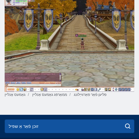
פליען פֿאַר פאַרווייַלונג
ממאָרפּג גאַמעס אָנליין
גאַמעס אָנליין