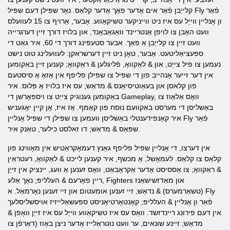
קלייַבן פֿאַר אים אָדער פאַך אָדער קלאַס. נאָר שפּילן דעם שפּיל Fly פֿאַר
ון אָנליין ווייַל עס איז ניט ווייניקער טשיקאַווע. אָבער, אַרויף צו 15 לעוועלס
וועט האָבן צו לויפן אַנטריינד וואַגאַבאָנד, און בלויז דורך זיין דערגרייה
וועט זיין צו קלייַבן אַ פאַך. אבער סטעפּינג דורך די 60, איר גאַט די
ספּעציאַליטעט. אָבער, טאָן ניט זיין דערשראקן: לעוועלינג טוט נישט
נעמען צו פיל צייַט, און & לאַקוואָ, פֿליגלען & ראַקוואָ; קענען זיין באקומען
אין דער זייער אָנהייב פון די שפּיל צו שפּילן פליפף אין אַזאַ אַ סיסטעם
פון קלאסן און בעאַוטיסיאַנס & מדאַש; עס איז בלויז אַ פּלוס. איר
באַקומען גענוגיק צייַט צו ויספאָרשן די Gameplay, וואָס אַלאַוז צו
באַשליסן די מערסט באַקוועם נוסח פון קאַמף. אַז איז, אָן קיין יאָגעניש
איר קאָנפידענטלי באַשליסן וועמען צו שפּילן די שפּיל אָנליין Fly פֿאַר
שפּאַס & מדאַש; דו זאלסט כילער, טאַנק איר.
אין דערצו, די אָנליין שפּיל פליפף גאַנץ דעמאָקראַטיש אין מאָווינג פון
קלאַס צו קלאַס. לעמאָשל, אַ מכשף, איר קענען לייכט & לאַקוואָ, רעטראַין
& ראַקוואָ; צו אַססיסט אָדער אַקראָבאַט, וואָס זענען אַ וועג, יינציק אין זייַן
ריין פאָרעם & העלליפּ; נאָך אַלע, Fighters און מאַדזשישאַנז
(טשאַרמערס) & נדאַש; זיי זענען אומעטום און זיי זענען נאָרמאַל. א Fly
פֿאַר ון אָנליין & העלליפּ; קאָנטאָרטיאָניסט ספּעשאַלייזיז אויסשליסלעך
אין דעם פירונג ריינדזשד. וואָס עס איז טשיקאַווע ווייַל עס איז זייַן וואָפן &
מדאַש; זיינע שונאים, ער וועט נוטראַלייז אָדער ניצן באָוז (דאַרפֿן צו