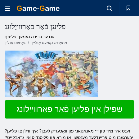
פליען פֿאַר פאַרווייַלונג
אנדער ברירה נעמען: פליפף
ממאָרפּג גאַמעס אָנליין
גאַמעס אָנליין
שפּילן אין פליען פֿאַר פאַרווייַלונג
זענט איר מיד פון די מאַנאַטאַני פון וואָכעדיק לעבן? איך ווילן צו פליען?
יבערגעבן מיט פרייַנדלעך מענטשן, אָן מורא פון פליסנדיק אין גראָבקייַט?