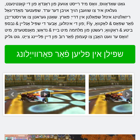
גאַט שאַדאָווס, וואָס מיד רייסט אַוועק פון ראָנדאָ פון די קאָנטינענט,
געלאזן איר צו שוועבן הויך אויבן דער ערד. שפּעטער מאַדריגאַל
ריזאַלטינג אינזל שפּאַלטן אין דרייַ פּאַרץ. שאָטן געראטן צו אַרויסטרייַבן
פון די אינזלען, אָבער די שפּיל אָנליין & נבספּ; Fly פֿאַר שפּאַס & לאַקוואָ,
ביטע & ראַקוואָ; רעשטן פון מלחמה מיט בייז & נדאַש; מאָנסטערס, מיט
וואָס ער וועט האָבן צו קעמפן פֿאַר רובֿ פון דיין פּלייינג צייַט. גוט גליק!
שפּילן אין פליען פֿאַר פאַרווייַלונג