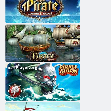
1פּיראַט
פּיראַטעס אָנליין
פּיראַט סטאָרם