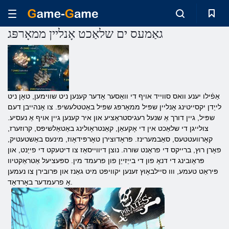
גאַמעס ים שלאַכט אָנליין ממאָרפּג
אַפֿילו יענע וואס סווייד אויף די וואַסער אָדער קענען ניט שווימען, טאָן ניט
לייַדן יקסייטינג אָנליין שפּיל ממאָרפּג שפּיל באַטטלעשיפּ. צו אָנהייבן דעם
שפּיל, גיין דורך אַ שנעל רעגיסטראַציע און איר קענען גיין אויף אַ נעסיע.
צולייגן די שלאַכט אין די אָקעאַן, קאַנטראָולינג באַטאַלשיפּס, קרוזערז,
קאָרוועטטעס, סאַבמערינז. פּראָדוצירן טאָרפּידאָוז, מינעס באַשטעטיק,
פאָרן רוץ, ברייקס די פראָנט שורה. נוצן דיווייסאַז צו דיטעקט די פייַנט, און
פּראָובינג די דנאָ פון די בייַזייַן פון פרעמד מין. ספּעציעל אַטראַקטיוו
פּיראַט טעמע, ווו סיילבאָוץ זענען יקוויפּט מיט גאַנז און פּרובירן צו נעמען
אַ פרעמדער באָרדאַד.