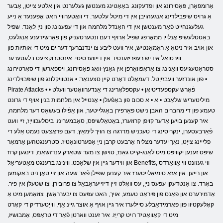
אַרומפאָרן, פּאַסירונג און ופדעקונג. באָאַטינג מענטשן געלערנט אין אלטע צייטן, אָבער
אַ גרויס שיפּבילדינג אנגעהויבן אין די מיטל עלטער. די וואָטערוויי האט אָפּענעד אַ נייע
געלעגנהייט פֿאַר מענטשן אין די האַנדל מלחמה און די עפענונג פון נייַ לאַנד. שפּיל
באַטטלעשיפּ אָנליין ממאָרפּג שפּיל אַרויף דעם ונטערטעניק פון פאַרשידענע אַנגלעס,
און אויב איר ניטאָ אַ ראָמאַנטיש, איר וועט ליבע צו ינדנברעך דער ים מיט די אותיות פון
ווירטואַל אידיש רעפּריזענטיד אין דייווערסיטי. אינסטרוקציעס בלעטערער
סטראַטעגיעס וואַנינג צו אַראָפּוואַרפן אין גאַנץ-וואָג פּאַסירונג, ויספאָרשן די סאָרטירונג
פון אונדזער וועבזייַטל. דעמאָלט דאָרט קיין סצענאַר: • אנטוויקלונג פון שיפּבוילדינג •
Pirate Attacks • פֿאָרש עקספּעדיטיאָן • עקספּלאָרינג די אַנדערוואָטער וועלט •
מיליטעריש שלאַכט • א • א סכום פון באַפֿעלן • אָנטייל אין מלחמות בנין אויף די גרונט
טעמע פון ​​די מחברים האבן נישט פאַרפירן באַגלייטער, און אַפֿילו בעשאַס דער מלחמה,
איר קענען בויען אָדער קויפן קרוזערז, באַטאַלשיפּס, סאַבמערינז. ביסלעכווייַז, זיי וועט
פֿאַרבעסערן, ינקריסינג די טעכניש מדרגה צו הויך לימאַץ. דעם פּראָצעס נעמט אַלע די
פּלייינג צייַט, נאָך יעדער מצליח אַרבעט קרבן נייַ אַפּערטונאַטיז. סטרענגטהען אַרמאָר
שיפּס זענען יקוויפּט מיט לאַנג-קייט גאַנז, טוישן צו מער שטאַרק ענדזשאַנז, דינגען קרוז
און ווידער גיין אין שלאַכט. ווינינג ברענגט מאַטעריאַל Benefits, ווי געזונט ווי אַוואַרדס
און רייען. אין אַזאַ סימיאַלייטערז איר קענען שפּילן פֿאַר שעה און זיי טאָן ניט באַקומען
באָרד. צו אַנטדעקן עפּעס נייַ, עס וואָלט זיין דיזייעראַבאַל צו פּרובירן, צו שטעלן אין פיר.
אַדמירערס און פאַנס פון פּיראַט טעמע, אויך, האט עפּעס צו יבערראַשן. צוזאַמען מיט אַ
קאָלעקטיוו פון פאָרמידאַבלע סיילערז איר גיין אויף אַ אוצר גיינ אַף, ווייַטערדיק די קאָרט
מיט די קאַוואַטיד רויט קרייַז. איר זענט ווארטן פֿאַר די טראַפּס, אַמבושיז,