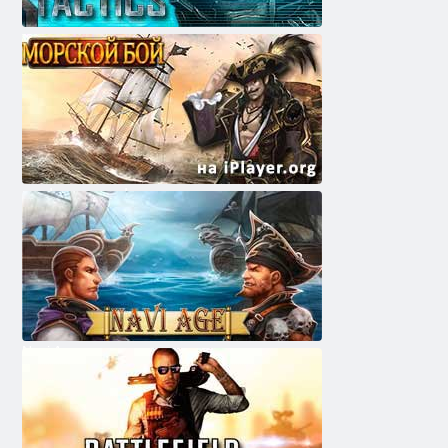
אַפעקטיד זאנע טאַקטיקס
קערט לַאדיט - טכַאלש םי
Navi Age