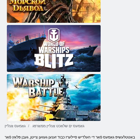
לַאוועדיס
ץילב סּפישרַאוו ןופ טלעוו
המחלמ טלעוו :טכַאלש םי
גאַמעס ים שלאַכט אָנליין ממאָרפּג
גאַמעס אָנליין
באַטטלעשיפּ גאַמעס פֿאַר די העלדיש סיילערז כבוד זענען געווען צייטן, געבן פּלאַץ פֿאַר