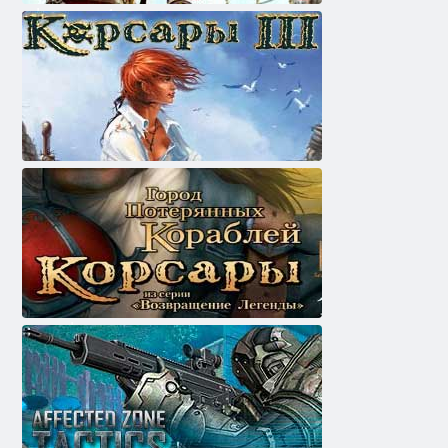
אַסאַסאַנז קרעעד 4: שוואַרץ פלאַג
קאָרסאַירס ווו
קאָרסאַירס: סיטי פון פארלאזן שיפן