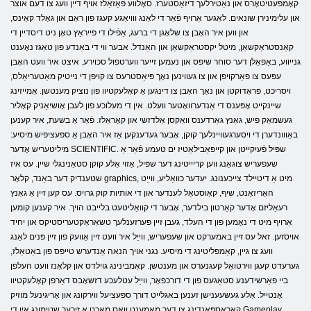
קאָמפּעטיטאָרס און נאַטירלעך דיזאַסטערז. סאָלווע פּאַזאַלז אויף דיין וועג צו דעם אוצר
און עלימינירן שונאים. לאַגער אַרויף פֿאַר די לאַנג ווויאַגע קעגז פון ראַם און גאָלד קאָינס,
און ווען איר האָבן צו שלאָגן די ברעג, אַפֿילו די פּייראַץ טאָן ניט דיסדיין די
קאַנסטראַקשאַן, מיטל יקסטראַקשאַן און האַנדל. אבער ווי די באַנדע פון ​​טאַגז נאָענט
גנייווע, באַפאַלן דער סוחר שיפּס און נעמען זייער ווערטפול סכוירע. איצט איר וועט האָבן
עפּעס צו פאַרקויפן און צו געווינען נאָך פּיאַסטרעס צו קויפן די נייטיק מאַטעריאַלס,
ויסריכט, פּראָדוקטן און נאָך האָבן צו דינגען אַ קאָלעקטיוו פון נוציק מענטשן. אַמייזינג
שיינקייט אָפּענס די אַנדערוואָטער וועלט. אין די מעלוכע פון ​​לעבן אָושיאַניק קאָליר
געשמאַק פיש, גאַנץ גאַרדענס וואַקסן אַלדזשי און קאָראַלז. פֿאַר אַ בשעת, איר קענען
באַווונדערן די ויסערגעוויינלעך קוקן, אָבער געדענקען אַז איר האָבן אַ ספּעציפיש מיסיע:
מיליטעריש אָדער SCIENTIFIC. שפּיל פֿעיִקייטן און קייפּאַבילאַטיז ים טעמע פֿאַר אַ
שעפעריש צוגאַנג ווען קריייטינג דער שפּיל, אַזוי אַלע קוקן סטאַנינגלי שיין. עס איז
שטענדיק דער באַנד, קלאָר graphics, מיט אַ דיטיילד צייכענונג. יעדער כוואַליע, ווייַט
האָריזאָנט, שיף, קאָוסטאַל לענדער און די אותיות קוק גרויס. עס קען זיין אַ גאַנץ
רעאַליזם אָדער קאַרטון בילדער, אָבער די קוואַליטעט בלייבט הויך. איר קענען קומען
אַרויף מיט די נאָמען פון די העלד, געבן זיין פּערזענלעך טשאַראַקטעריסטיקס און יחיד
אויסזען. זאל עס זיין באמערקט און שעפעריש, ווייַל איר וועט זיין אַוועק פון זיין פּנים לאַנג
וועג צו גיין, קאַמפּליטינג די מיסיע. נגני אויך הנאה אַנדערש טייפּס פון באַטאַלז,
גערעדט קעגן ווירטואַל קעגנערס און מענטשן. קאָמבינינג גוילדס און קלאַנז וועט העלפן
ביי פאַרשידענע סטאַגעס פון די דורכפאָר, ווייַל עטלעכע דזשאָבס דאַרפן קאָלעקטיוו
אָנטייל. אַלע געשעענישן זענען באגלייט דורך ספּעציעל ווירקונג און אָריגינעל מוזיק
קאָראַספּאַנדינג צו דער מאָמענט וואָס מאכט אַ זיכער שטימונג אין די Gameplay.