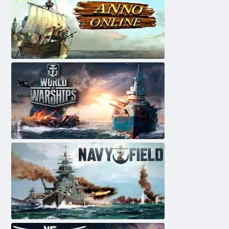
יאָר אָנליין
World of סּפישרַאוו
2 דלעיפ יווַאנ