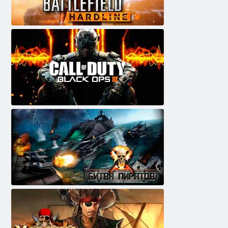
ענירעווש דליפלַאטַאב
3 סּפָא עצראווש יטוד ןופ ףור
ץַארייּפ טכַאלש