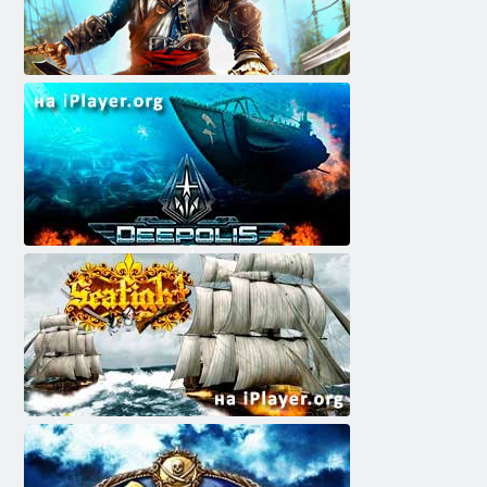
דוָאק טַאריּפ
דעעפּאָליס - אַנדערוואָטער שיסערייַ
סעאַפיגהט - באַטטלעשיפּ