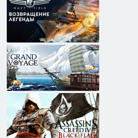
דלעפ יווַאנ
גראַנד ווויאַגע