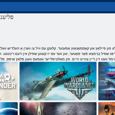
פליענד
פון ​​פּיילאַץ און קאָסמאָנאַוץ אָפּענעד. קלעקן עס וויל צו ווערן אַ העלדיש וועלדערער קאָסמיש יקספּאַנסיז אָדער אויף
ג שפּיל בנימצא פֿאַר פּאָטער, און ווער עס יז קענען שפּילן אין דעם ריכטונג. קל
וָאג ןרעטש