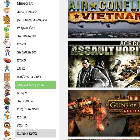
Minecraft
לעזַאה יביעב
סעמַאג סנָאָאטרַאק
בילדונגקרייז
ספּאָנגעבאָב
לופט קאַנפליקץ: וויעטנאַם
פאַרם
ספּאָנגעבאָב
קאַרס
בן 10
רעמיצ ןפיולטנַא
סדיק רַאֿפ סעמַאג
מויז קאָמבאַט אַססאַולט האָריזאָן
מאַריאָ
שנעק באָב
סעמַאג קינָאס
גנייקס
קוועסץ
בליצן גאַמעס
גאַנז פון יקאַרוס אָנליין