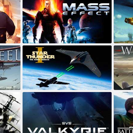
ט אַססאַולט
גנוקריוו עסַאמ
גל פון פּריי
שטערן טאַנדער