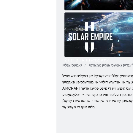
ךעלרעפעג טילע
2 עירעפמיא נוז ַא ןופ דניז
ענדיק גאַמעס אָנליין ממאָרפּג
גאַמעס אָנליין
ממאָרפּג אָפּענעד אַ פלי שולע פֿאַר פּיילאַץ. די מערסט פּראָסט טעמע - די מיליטעריש אַוויאַטיאָן די פאַרגאַנגענהייַט און דער צוקונפֿט. • לייזערז
A גאַנז אינסטאַלירן די מוסטער צייַט, וואָס זיי פאָרשטעלן: • גאַנז • מאַשין גאַנז • באָמבס • ראָקקעץ ינסטראַקשאַנז פֿאַר נוצן יעדער
AIRCRAFT אָדער שיף זייער קעראַקטעריסטיקס. קאָמפּלעטינג די מיסיע הצלחה, און קויפן לייגן-אָנס צו נוצן זיין מאַשין. די מאַפּע ווייזט דיין אָרט און ציל - די אַבדזשעקס אַז מוזן ווערן חרובֿ. עס קענען זיין די פייַנט פּליינז אָדער
כות פון תקליטור ווארטן פֿאַר איר: • דיפּלאָמאַטיק
פאַרגעסן אַז איר זיצן אין שטוב און שונאים באַפאַלן
בלויז אויף די מאָניטאָר.