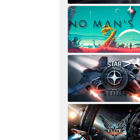
ק.ה.אַ.אָ.ס
יקס ס שטנעמ ןייק טינ
רעגריב ןרעטש