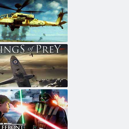
אַפּאַטשי: לופ
פיי