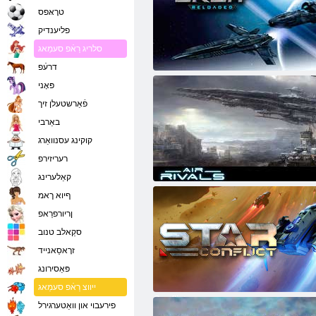
טרָאּפס
פליענדיק
סלריג רַאֿפ סעמַאג
דרעֿפ
דאַרקאָרביט - שטערן וואַרס
פּאָני
פֿאַרשטעלן זיך
באַרבי
קוקינג עסנוואַרג
רעריזירפ
קאַלערינג
אַירריוואַלס
ףיוא ךאמ
ןריורפרַאפ
סקַאלב טנוב
זרָאסַאנייד
פּאַסירונג
ייווצ רַאֿפ סעמַאג
Conflict ןרעטש
פירעבוי און וואַטערגירל