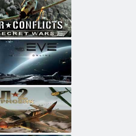
לופט קאַנפליקץ: סעק
יל -2 סטורמאָוויק