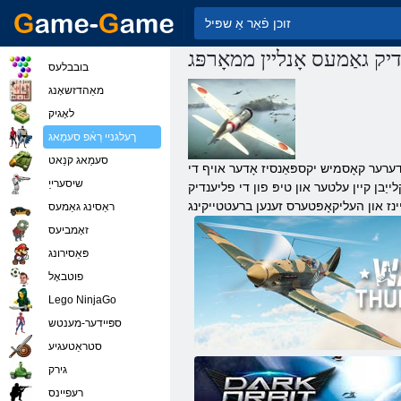
יק גאַמעס אָנליין ממאָרפּג
בובבלעס
מאַהדזשאָנג
לאָגיק
ךעלגניי רַאֿפ סעמַאג
סעמַאג קנַאט
 די Fighter בעשאַס איינער פון די מלחמות צו צעשטערן די פייַנט.
שיסערייַ
ייַבן קיין עלטער און טיפּ פון די פליענדיק
ראַסינג גאַמעס
זאָמביעס
פּאַסירונג
פוטבאָל
Lego NinjaGo
ספּיידער-מענטש
סטראַטעגיע
מלחמה טאַנדער
גירק
רעּפיינס