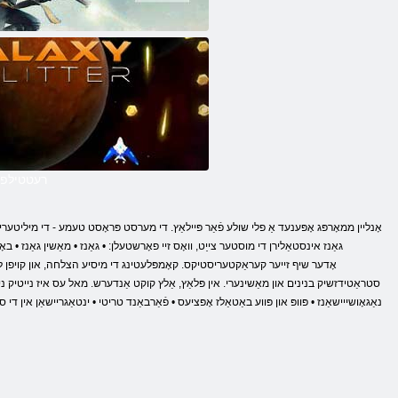
רעטטילּפס
סטראַטידזשיק בנינים און מאַשינערי. אין פּלאַץ, אַלץ קוקט אַנדערש. מאל עס איז נייטיק ניט נ
נאַגאָושייישאַנז • פּוופּ און פּווע באַטאַלז אָפּציעס • פֿאַרבאַנד טריטי • ינטאַגריישאַן אין 