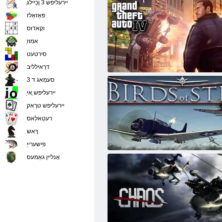
ַיירעליּפש 3 ןכַיילג
פּאַזאַלז
וקָאדוס
ַאמוז
סירטעט
דרַאילליב
גראַנד טעפט אַוטאָ 4
סעמַאג ד 3
ַיירעליּפש ָאי
ַיירעליּפש טרָאק
רעטַאלַאס
ךָאש
פישערייַ
פייגל פון סטיל
אָנליין גאַמעס