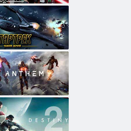
טנַארפלַאטַאב סר
ץרא ןעילַא ק