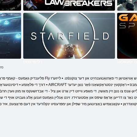
LawBreakers
Destiny 2
 יסקַאלַאג
דליפרַאטס
פלי
פליענדיק גאַמעס - קאַמף פּראָפעססיאָנאַללי קרעדאַבאַל און רעאַליסטיש שפּיל Fly אָנליין 
• דורך די פּלאַזמע • דיסינטעגראַטאָר און אנדערע דילייץ אין מאָדעלס פון פאַקטיש IRCRAFT
אָר צו דרייען אַראָפּ שיפּס און אַסטערוידז. זינט אָנליין גאַמעס זענען אַלע געבויט אויף די שיי
די סקוואַדראַן • עקאָנאָמיש באַציונגען מיר שפּילן און ימפּרעסיוו ינקלודעד אין דעם פּראָצעס, איר 