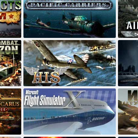
רעט וואַרס
לופט קאַנפליקץ: פּאַסיפיק קעריערז. אַסאַ פּאַסיפיק
ןיילנָא ווי
העלדן אין דער הימל
מייקראָסאָפֿט פלי סימיאַלייטער