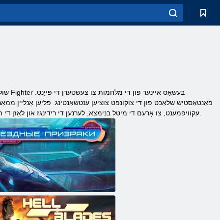
שולע 
פאַנטאַסטיש שלאַכט פון די צוקונפֿט צוציען ענטשאַנטינג. פליען אָנליין ממאָרפּ
עקוויפּמענט, צו אָרעם די מיטל בנימצא, לערנען די רידינגז און לאָזן די הימל וועט זיין דיין צווייט היים. פון מאַלטיפּלייער גאַמעס וועגן פּלאַץ שיפּס, פּליינז און העליקאָפּטערס זענען ברעטטייקינג.
ס