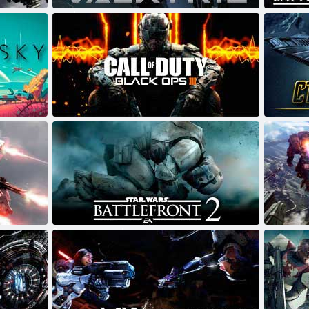
ַאוו ןרעטש
ערעוו: וואַלקיריע
ערט ןרעטש
3 סּפָא עצראווש יטוד ןופ ףור
ןעמיה
2 טכַאלש סרַאוו ןרעטש