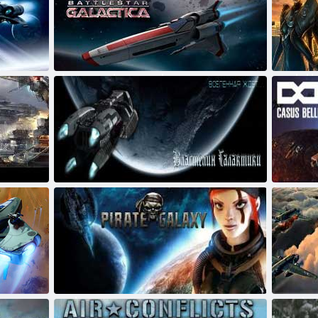
לבלאַדעס
באַטטלעסטאַר גאַלאַקטיקאַ אָנליין
אַסוס בעלי
האר פון די גאַלאַקסי
מל קניגהץ
פּיראַט גאַלאַקסי