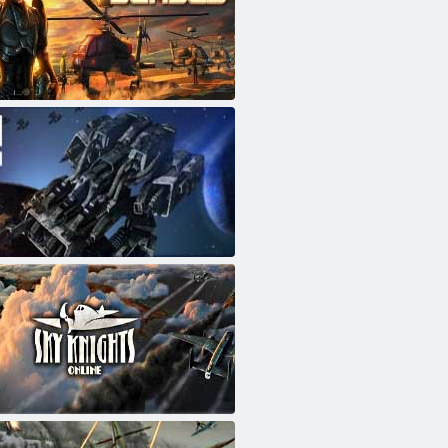
העל
ק
הי