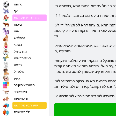
טרופס
ציכ הבוטל עתפומ היהת התא ,בשחמה ת
עף
תונב רובע םיקחשמ
םיסוס
.םידחוימ םינצחל שי ,תונושה ויתוניפב הנוש עגמה ךסמ לע הטילשה ןפוא .טווינ איה תילאמשה תיתחתב .המידק / הרוחא וא הלאמש / הנימי סרוקה תא רידגמ התא ,םיצחה דחא לע הציחל ידי לע
ושעל לוכי התאו ,הדוקפ תתל ידכ קיפסמ
פוני
הז
להתלבש
בארבי
.ןוקיתו ילכה ילמס עצמאב .תוברקה תומדקתה ףקיה תא םיאור ונא זכרמבו ,חטשה לש תילאמשה הפמב ,קשנה יוניש םע .לודג סולפ הז לודג הדימ הנקב הזכ עוצעצ רובע ,יביטיאוטניא יביטיאוטניא
תופיקש ,ם
מזון בישול
רעיש תבצעמ
.יזכרמה םוקמה לא ךרדב ידמ בר ןמז םימה ינפ לש םישוטנה םיבחרמה תא תוצחל תוכירצ ן .םיפתתשמ 7 לש תוצובקל םיצבוקמ תויהל םילוכי םינקחש ,PvP קחשמ התא םא ,ןכ ומכ .םירחא
צביעה
 תומיענ תועתפה קפיס WOWS ץילב םג ,תוברקב
צה תא תרקיב עובשה ךלהמב םא ,המגוד
םילשהל
אּופָק
.םילודג בשחמ יכסמ לע ברק תוינואל בושו בוש ואיבהש הלא תא ךשומ םג אוה .הביאש לש םכרדו (ברק תוניפס ,תורייס ,תותחשמ) םהלש יצה רובע תוניפסה תכרעמ תא עו .ברקב הניפס לכ לש
םיינועבצ םיקולב
 תנמ לע רקחמל קנע הדש ולגי םיליחתמ
םירואזוניד
ו םינוכדע לש דימתמ רורחש לש הדבוע א
הרפתקאות
יתש רובע םיקחשמ
ילד אש ומים