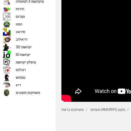
םיקחשמ 3 תמאתה
חידות
וקודוס
המוז
סירטט
דראיליב
3D יקחשמ
IO יקחשמ
םיפלק יקחשמ
רטילוס
טָמְחַׁש
דייג
משחקים מקוונים
משחקי MMORPG מקוון
משחקים ברשת