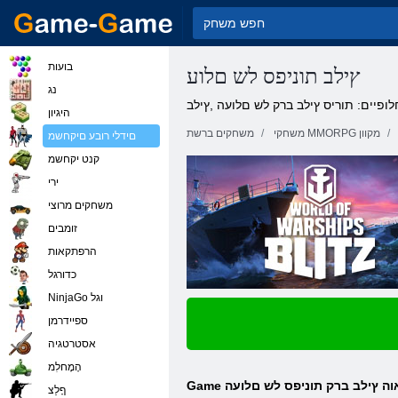
בועות
ץילב תוניפס לש םלוע
נג
ופיים: תוריס ץילב ברק לש םלועה ,ץילב
היגיון
משחקי MMORPG מקוון
משחקים ברשת
םידלי רובע םיקחשמ
קנט יקחשמ
ירי
משחקים מרוצי
זומבים
הרפתקאות
כדורגל
NinjaGo וגל
ספיידרמן
אסטרטגיה
הָמָחלִמ
ףָלַצ