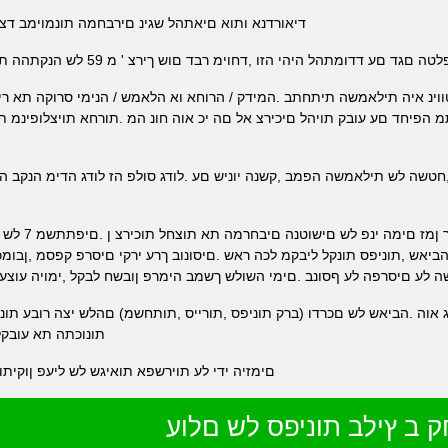
.דיאורדנא ותוא םיאתהל שגינ םירבחמה תונמוימב ד
הל היהי הזו ,דחוימ רבד םוש ךירצ ' מ 59 לש הנקתהה תחת ישפוח םוקמ םע םג ומכ ,הלעמו 4
הפיחד םע עובק תויהל םיכירצ אל םה יכ אוה חונ המ .תורחא תויצלופינמ ת
וניפס תונקל ליבקמ לכה ראש .םיסונוב ךרע ירקי םיסרפ קפסמ ,ןבומכ ,ךכ םשל .תורחא
לע םיסרפה לע ףסונב .םימי השולש ךשמב הימרפ ןובשח לבקל ,ימויה עוצע
תונוכתה תא עובקל
.םימזיה ידי לע תוירשפא תואיגש לש ליעפ ןוקית
 ב ץילב תוניפס לש םלוע