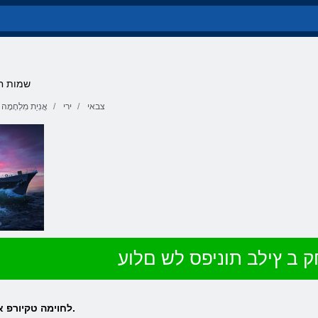
שמות חל
צבאי
ירי
אֳנִיַת מִלְחָמָה
 ב ץילב תוניפס לש םלוע
Game לחוימה טקיורפ אוה ץילב ברק תוניפס לש םלועה.