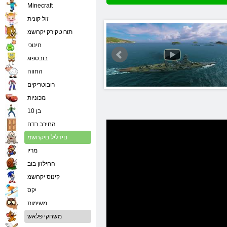
Minecraft
זול קונית
תורוטקירק יקחשמ
חינוכי
בובספוג
החווה
רובוטריקים
מכוניות
בן 10
החירב רדח
םידליל םיקחשמ
מריו
החילזון בוב
קינוס יקחשמ
יִקס
משימות
משחקי פלאש