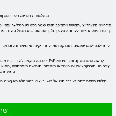
.4 מ הלעפהה תכרעמ תסריג םע ןופלטה םגד םע דדומת
.ףוצת הניפסהו ,ץחה לע תחא םעפ ץחל .ץיאמ אוה ,בוש תצחל םא .תדמתמ 
םיעוריאו תומישמ ,תומישמ תופתתשה ,םתוא הביאש ,ת
םתופתתשה 
שחק