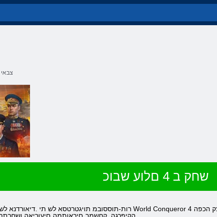
צבאי
שחק ב 4 םלוע שבוכ
הקיפרגה .קחשמב םיראותמה םיעוריאה ושחרתה