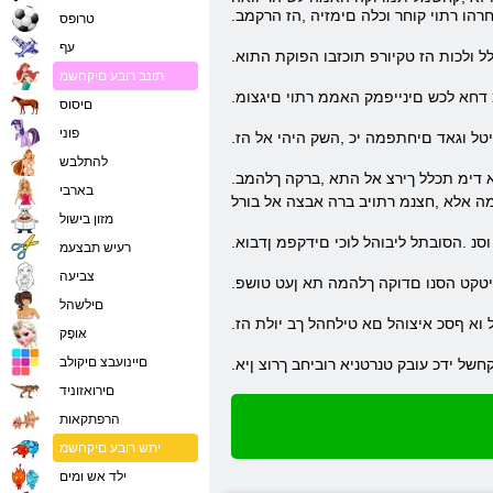
רהו רתוי קוחר וכלה םימזיה ,הז הרקמב
טרופס
עף
מלל ולכות הז טקיורפ תוכזבו הפוקת התוא
תונב רובע םיקחשמ
המ דחא לכש םינייפמק האממ רתוי םיגצומ
םיסוס
פוני
טל וגאד םיחתפמה יכ ,השק היהי אל הז
להתלבש
.דחא בוביסב ןטק קחרמ עונל הלוכי הדיחי לכ .םישגדומה םישושמה םיאתה יפל תכלל לוכי התא קוחר המכ תוארל לוכי הת .ירשפאה קחרמה לכ תא דימ תכלל ךירצ אל התא ,ברקה ךלהמב
בארבי
מה אלא ,חצנמ רתויב ברה אבצה אל בורל
מזון בישול
נ .הסובתל ליבוהל לוכי םידקפמ ןדבוא
רעיש תבצעמ
צביעה
יטקט הסנו םדוקה ךלהמה תא ןעט טושפ
םילשהל
וא ףסכ איצוהל םא טילחהל ךב יולת הז
אּופָק
םיינועבצ םיקולב
קחשל ידכ עובק טנרטניא רוביחב ךרוצ ןיא
םירואזוניד
הרפתקאות
יתש רובע םיקחשמ
ילד אש ומים