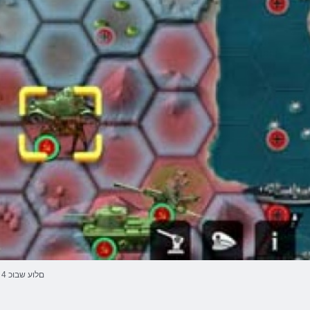
4 םלוע שבוכ