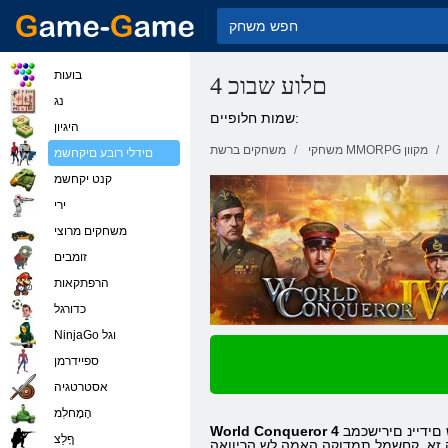
בועות
4 םלוע שבוכ
נג
שמות חלופיים:
היגיון
משחקי MMORPG מקוון
משחקים ברשת
םידלי רובע םיקחשמ
קנט יקחשמ
ירי
משחקים מרוצי
זומבים
הרפתקאות
כדורגל
NinjaGo וגל
ספיידרמן
אסטרטגיה
הָמָחלִמ
רות-תוססובמ תויגטרטסא לש תי .דיאורדנא לש םידיינ םירישכמב World Conqueror 4 קחשל לוכי התא .הלאה םיקחשמב רקיעה אל הז לבא ,הבוט רתוי תצק הכפה
World Conqueror 4
ףָלַצ
 זא ,קחשמל תמדוקה האמה לש הריוואה