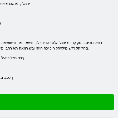
.ידמל ץופנ גהנמ אי
.
.םחליהל ךלש םילייחל חונ יכה היהי ובש רוזאה תא רחב .ם
.ךכב םכל רוזעל
.ףסכב םג