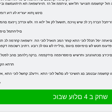
ה חול יקחשממ תונויער תליאש ,עיתפמ אל הז .תויורשפאה תא תיתועמשמ וביח
.םינש ןתוא יעוריא לע דוע דו
הריחבל הברה ךכ לכ שיש ןוויכמ ,תושעל לק אל ילוא הז .ולש וכרדב ןיינעמ ם
.םיליחתמל םיפי
יפדעומ חטש לש םימיוסמ םיגוס ,םילייח לש גוס לכ רובע .רתויב רשכומה דקפ
 םיכירצ םכתגהנהב ותרשיש םימסרופמה םידקפמה .ברקה ךלהמב םהב לפטל וס
.תרחא הק
ו קחשמה עבטמב םג תושיכר לע םלשל לוכי התא .וידעלב קחשל לוכי התא ,אל 
.
שחק ב 4 םלוע שבוכ