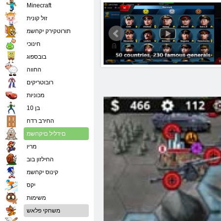
Minecraft
זול קונית
תורוטקירק יקחשמ
חינוכי
בובספוג
החווה
רובוטריקים
מכוניות
בן 10
החירב רדח
םידליל םיקחשמ
מריו
החילזון בוב
קינוס יקחשמ
יִקס
משימות
משחקי פלאש