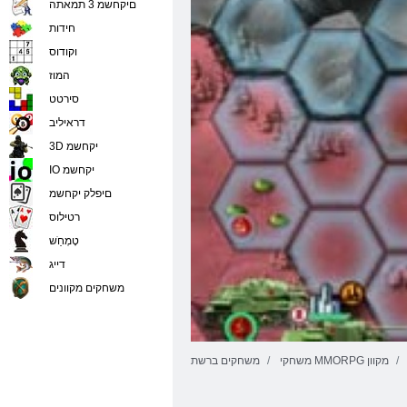
םיקחשמ 3 תמאתה
חידות
וקודוס
המוז
סירטט
דראיליב
3D יקחשמ
IO יקחשמ
םיפלק יקחשמ
רטילוס
טָמְחַׁש
דייג
משחקים מקוונים
משחקי MMORPG מקוון
משחקים ברשת