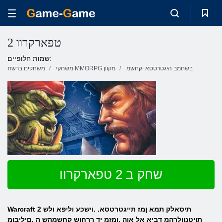
2 טפארקרוו
שמות חלופיים:
בשחמב היגטרטסא יקחשמ
משחקי MMORPG מקוון
משחקים ברשת
שחק ב 2 טפארקרוו
Warcraft 2 תיסאלק תמא ןמז תייגטרטסא. .וישכע וליפא ולש
תויטנוולרהמ דביא אל אוה ,ןמזמ יד ררחוש קחשמהש ה .םיליבומ