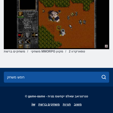
2 טפארקרוו
משחקי MMORPG מקוון
משחקים ברשת
© game-game - טנרטניאב שאלפ יקחשמ םניח
English
iw
משוב
תגיות
משחקים ברשת
Français