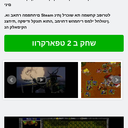
םיני
.םיחתפמה רתאב וא Steam לטרופב קחשמה תא שוכרל ןתינ
.ןיטולחל ילמס ריחמהש דחוימב ,התוא תונקל ודיפקה ,תיחצנ
הקיסאלק הנ
שחק ב 2 טפארקרוו