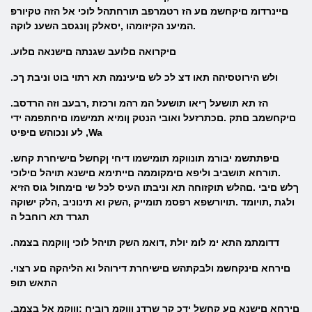
םיינרדומ םיקחשמ םע הז רטמרפב תורחתהל לוכי אל הזה טקיורפ
.המיענ הקיזומהו ,יסאלק ןונגסב השענ לוקה
.םיקרואה םלועב שגנתה םישנאה םלוע
.ולש הירוטסיהה תאו דצ לכ לש םיעינמה תא רתוי בוט וניבת ךכ
.הז תא תושעל ךיאו תושעל המ רהמ ורכזת ,רבעב וזה הרדסב
םיקחשמב םתק .םכתרזעל ואובי הנטק ןומיא תמישמו םיחתפמה ידי
לע ונכוהש םיפיט ,Wa
.םיפתתשמ יבורמ תונווקמ תומישמו דיחי ןקחשל םישיחרת קחש
.תורחא תושביב וליפא םימקוממה םייתימא םישנא תויהל םילוכי
ךלש םיבי .םהלש תוקזוחה תא וניבתו העיס לכל שי םימחול גוס הזיא
ולגת ,תויומד .תויורשפא רפסמ תומייק ,השק וא תינוניב ,הלק ישוקה
תגרד תא רוחבל ה
.דדומתמ התא ימ לומ יולת ,דואמ השק תויהל לוכי ןווקמה בצמה
.םירחא םינקחשמ ולבקתהש םישיחרת דירוהל וא הליהקה םע רצוי
התאש תופ
.םירחא םישנא םע קחשל ידכ קר שרדנ ןווקמ רוביח ;ןווקמ אל בצמב