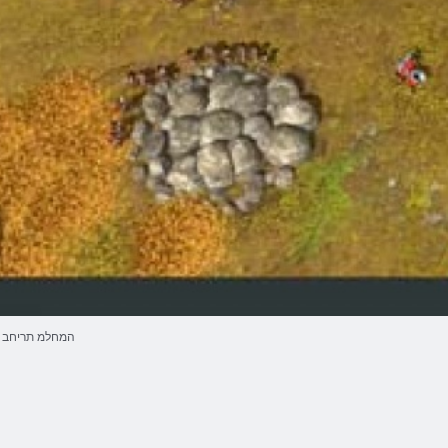
המחלמ תריחב