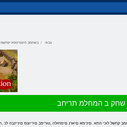
צבאי
בשחמב היגטרטסא יקחשמ
שחק ב המחלמ תריחב