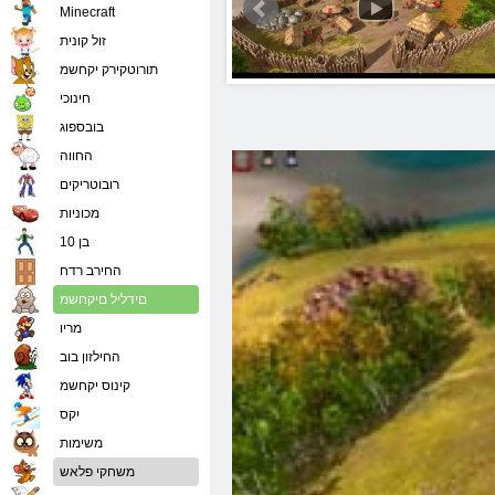
Minecraft
זול קונית
תורוטקירק יקחשמ
חינוכי
בובספוג
החווה
רובוטריקים
מכוניות
בן 10
החירב רדח
םידליל םיקחשמ
מריו
החילזון בוב
קינוס יקחשמ
יִקס
משימות
משחקי פלאש