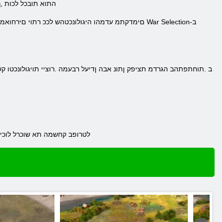
התוא תובכל לכות ,
.םיחתפמה רתאב רוקיבב וא Steam לטרופ