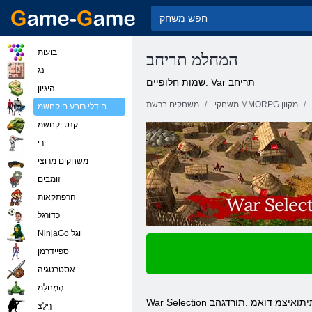
בועות
המחלמ תריחב
נג
שמות חלופיים: Var תריחב
היגיון
משחקי MMORPG מקוון
משחקים ברשת
םידלי רובע םיקחשמ
קנט יקחשמ
ירי
משחקים מרוצי
זומבים
הרפתקאות
כדורגל
NinjaGo וגל
ספיידרמן
אסטרטגיה
הָמָחלִמ
War Selection תמא ןמזב ירוטסיה-ודואספ היגטרטסא קחשמ אוה. .דיינ בשחמב וא בשחמב קחשל לוכי התא .םינימא םיארנ םימחולה ,טוריפב םיריוצמ םיניינבה לכ ,תיתואיצמ דואמ .תורדגהב
ףָלַצ