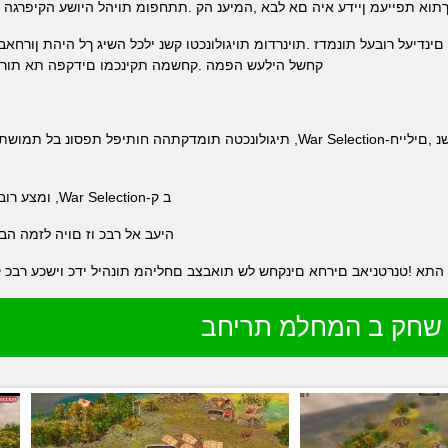
ךתוא תפייעמ ןיידע איה םא לבא ,המיענ הק .תתחפומ תויהל היושע הקיפרגה ת
קחשל הילעש הפמה .קחשמה תקינכמו םידקפה תא תוריהמ
.ומצע רובע רתויב ןיינעמה תא אוצמל לוכי דחא לכ ,War Selection-ב ק
.היעב אל רבכ וז םויה לזמה הב
ב קחשמה תא שוכרל לוכי התא !טנרטניאב םירחא םינקחש לש תואבצב םחליהמ תונהיל ידכ וישכע רבכ
שחק ב המחלמ תריחב