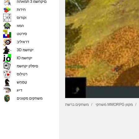
םיקחשמ 3 תמאתה
חידות
וקודוס
המוז
סירטט
דראיליב
3D יקחשמ
IO יקחשמ
םיפלק יקחשמ
רטילוס
טָמְחַׁש
דייג
משחקים מקוונים
משחקי MMORPG מקוון
משחקים ברשת