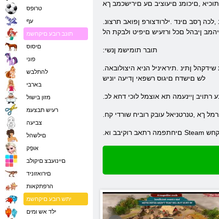
וכיא ,םיכומנ םיעוציב םע םירישכמב ךא
טרופס
.םימדקתמ עדמהו היגולונכטהש לככ רתוי םירחואמ םינדיעל רובעל תונמדז .תוינרדומ תויגולונכטו קשנ ילכל השיג ךל היהת ןורחאב ,לכה ךסב םינד .ילרודצורפ ןפואב תרצונ War Selection-ב
עף
ב ןיבהל םכל ורזעיש םיפיט ולבקת הל
תונב רובע םיקחשמ
םיסוס
:תובר תומישמ ןנשי
פוני
.תיגולונכטה תומדקתהה חותיפל תפסונ בל תמושת שידקהל ןתינ .תיראיניל הניא היצולובאה ,War Selection-ב .תוחתפתהב הגרדמ תציפק ןתונ אבה ןדיעל רבעמה .רוציי תויגולונכטו קשנ ,םילייח
להתלבש
לש םישדח םיגוס רשפאי ןדיעה יוניש
בארבי
מזון בישול
רעיש תבצעמ
רמל ךא ,טנרטניאל עובק רוביח שורדי קח
צביעה
 קחש
םילשהל
אּופָק
םיינועבצ םיקולב
םירואזוניד
הרפתקאות
יתש רובע םיקחשמ
ילד אש ומים