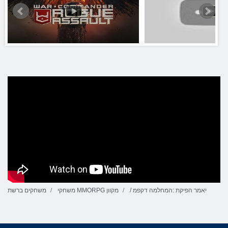
/ יאמר הפיקת :המחלמה דקפמ
משחקי MMORPG מקוון
משחקים ברשת