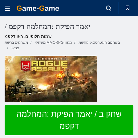
/ יאמר הפיקת :המחלמה דקפמ
שמות חלופיים: ראו דקפמ
בשחמב היגטרטסא יקחשמ
משחקי MMORPG מקוון
משחקים ברשת
צבאי
שחק ב / יאמר הפיקת :המחלמה
דקפמ