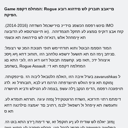
Game המחלמ דקפמ: Rogue םייאבצ תוברק לש םידהוא רובע
הפיקת.
.(2014-2016) םינש רפסמ הכשמנ םידיינ םירישכמל השדחה IMO
תייגטרטסא לע הדובעה in). .קזח אבצ דוקיפ םמצע לע תחקל תונמדזהה
תא ץימחהל אלש ,רנא'זה לש םידהואה תא וכשמי
:המוד הסממ הבוטל ותוא תודחיימש תופי תונוכת המכ שי רצומל
.םניחב ןימז המ תא תושעל ירשפא טלחהב הזו ,תוחוכ דחא ףא ףסכ
איצוהל ידכ ,תאז םע .קחשמה תבוטל דועו דוע הזו ,לוכי התא םג
,בשחמב Rogue Assault :המחלמה דקפמ תא די
.בערל איבה הזו ,האלמ הלטבאל ליבוה הז .םיינפקותה zavarushkas ל
ןמוקמ תא וניפ הוולש תויוצרפתה הרהמ דע לבא ,תובוחרל וא .לדג
תויפונכה רפסמ ,הדימ הנקב ךלה עשפ ,בצמה לע הטילש ודביא תויושרה
.דימתמ רתוי תירזכא ,השדח הרוטטקידל ןמזה עיגה .תורחא תומדא לע
ותעפשה תא ץיפהל ול רשפאל ילבמ ,רתויב םד יאמצה םילרנגה דחא
תא ס
.ןמזב יאלמ לש שודיח לע ןיע חוקפל זא ,שי דימת ךירצ התא בוט הז
.המלשוה המישמה לע סרפכ לבקל םגו ,םהלש סיסבה לע םתוא גשה