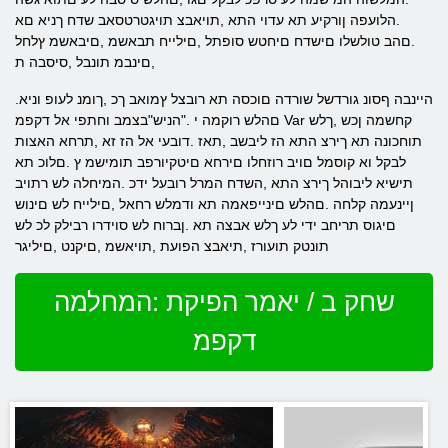
.הלועפה ןורקיע תא עדוי התא ,תויאבצ תויגטרטסאב שדח ךניא םא
.םהב טולשלו םישדח םיחטש סופתל ,םילייח תבאשמ ,םיבאשמ ץלחל
,םינבמ תונבל ,סיסבה ת
.היינבה ףסונ גורדשל שורדה םוכסה תא רובצל ץמואב ךכ ,ךומנ לעופ וניא
םהלש רוקמה י ."הניש"בצמב וחתפי אל דקפמ Var קחשמה ןכש ,ךלש
תוחכונה תא ךירצ התא הז ליבשב ,תאז .דובעי אל הז זא ,תרחא האצות
לבקל וא קוסמל םויב רוזחלו םירחא םיטקיורפב תומישמ ץ .םלוכ תא
תישיא ליבוהל ךירצ התא ,השדח המרל רובעל ידכ .המיחלה לש רתויב
ןיינעמה קלחה .םהלש םינייפאמה תא ודמלש רחאל ,םילייח לש םינוש
םיגוס תריחב ידי לע ךלש אבצה תא .ןברוח לש סוידרו רבילק לכ לש
תונטק תועורז ,תיאבצ הפועת ,תויאשמ ,םיקנט ,םיליגר
שחק ב / יאמר הפיקת :המחלמה
דקפמ