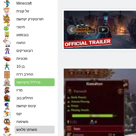
Minecraft
זול קונית
תורוטקירק יקחשמ
חינוכי
בובספוג
החווה
רובוטריקים
מכוניות
בן 10
החירב רדח
םידליל םיקחשמ
מריו
החילזון בוב
קינוס יקחשמ
יִקס
משימות
משחקי פלאש