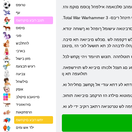
טרופס
ומהב סלכואמה אילפהל ןכוסמ םוקמ והז
עף
הש חינהל ריבס
תונב רובע םיקחשמ
םיסוס
סרבינואה עישומל ךופהל וא ךשוחה ינודא
פוני
.חצונמ יתלב אבצ רוציל הדיחיה ךרדה וז .ידמ םיקזח םיביוא שוגפל לוכי התא ,רהזיה לבא .םירושיכה ץעב ךמצעב רוחבל לכותש םישדח תונורשיכ חתפת ךלש דקפמה לש .םכלש םיביואה תא סיבה
להתלבש
הלו לדבהה לכ תא תושעל לוכי הז ,םינוכנ
בארבי
תוטלחהה .תונוש תויומד ויהי ןקחש לכל
מזון בישול
רעיש תבצעמ
.ברקה הדשב םחול לכל תישיא הדוקפ תתל תונמדזה לבקת .המזויה תא סופתל חילצי אל ביואה םא ךלש תינכותה יפל קוידב חתפתי ל .םיתוחפ תוחוכ םע םג חצנל ולכותו םיביוא לש תוירשפאה
תולועפה תא ןו
צביעה
םילשהל
.דחא לע דחא עודי אל ןקחשב םחליהל וא
אּופָק
מוטוא םילדג הז הרקמב םיביואה תוחוכ
םיינועבצ םיקולב
םירואזוניד
הרפתקאות
יתש רובע םיקחשמ
ילד אש ומים