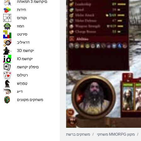
םיקחשמ 3 תמאתה
חידות
וקודוס
המוז
סירטט
דראיליב
3D יקחשמ
IO יקחשמ
םיפלק יקחשמ
רטילוס
טָמְחַׁש
דייג
משחקים מקוונים
משחקי MMORPG מקוון
משחקים ברשת