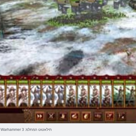
Warhammer 3 :תילאטוט המחלמ