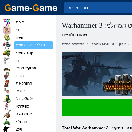
בועות
:תילאטוט המחלמ
נג
שמות חלופיים:
היגיון
משחקי MMORPG מקוון
משחקים ברשת
םידלי רובע םיקחשמ
קנט יקחשמ
ירי
משחקים מרוצי
זומבים
הרפתקאות
כדורגל
NinjaGo וגל
ספיידרמן
אסטרטגיה
הָמָחלִמ
Total War Warhammer 3
ףָלַצ