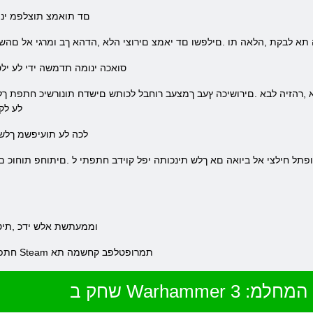
.םד תואמצ תוצלפמ ינ
כ תולגל תונמדזהה תא לבקת ,הלאה תו .םילפשו םד יאמצ םירוצי הלא ,הדהא ךב ומרגי אל ם
.סואכה ינומה תדמשה ידי לע יל
לע לק
.לכה לע תועיפשמ ךלש 
.וממעתשת אלש ידכ ,תיט
.חתפמה לש טנרטניאה רתאב רוקיב ידי לע וא Steam תמרופטלפב קחשמה תא
 :תילאטוט המחלמ