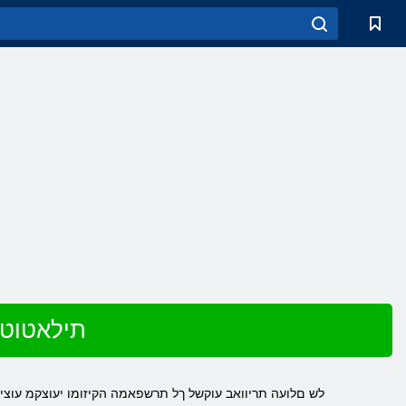
שחק ב Warhammer 3
בשחמב קחשל לכותש רתויב .הנוילעה המרב הפיה הקיפרגהמ ונהיי םינקחש .Warhammer לש םלועה תריוואב עוקשל ךל תרשפאמה הקיזומו יעוצקמ עוצי