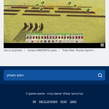
Total War: Rome רזחושמ
משחקי MMORPG מקוון
משחקים ברשת
© game-game - טנרטניאב שאלפ יקחשמ םניח
English
iw
משוב
תגיות
משחקים ברשת
Français