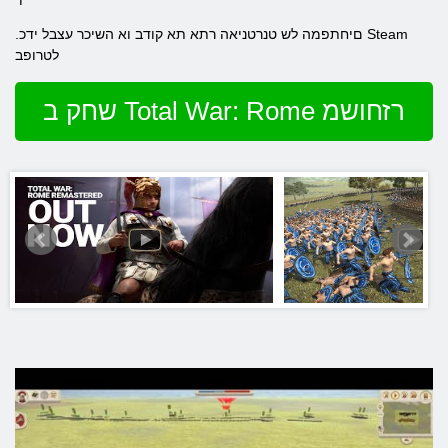
.םיחתפמה לש טנרטניאה רתא תא קודב וא השיכר עצבל ידכ Steam
לטרופב
שחק ב Total War: Rome רזחושמ