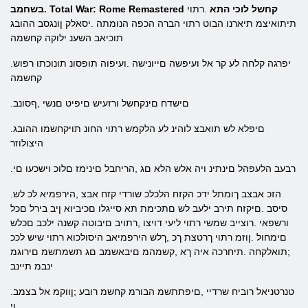
.בשחמב Total War: Rome Remastered קחשל לוכי התא
.רתוי
תיתואיצמ תיארנו הבוט רתוי הברה הכפה הנומתה .יסאלק ןונגסב ההובג
תוכיאב השענ ילוקה קחשמה
.יפרגה קלחה לע קר אל ועיפשה םייונישה .ועיפוה תופסונ תונוכתו רפוש
קחשמה
.םישדח םינקחשל ורזעיש םיפיט םנשי ,ףסונב
.םיפלא לש תואבצ לוהינ לע הלקמש רתוי החונ תויקחשמו ההובג
היצולוזר
.רבעב הלעפהל םינתינ ויה אלש הלא םג ,הריחבל םינימז םלוכ וישכעו םי
.הזכ אבצב ךומתל ידכ הקזח הלכלכ שורדי קזח אבצ ,הירפמיא לכ לש
סיסב .םיקזח תירב ילעב לש םתכימת תא סייגלו םכיביוא ןיב בירל םכל
ורשפאי .רוצייב שמשי רתוי ליעי דויצו ,רתויב םיבוטה קשנה ילכב םכלש
םימחול .ןוזמ רתוי ךרטצת ךכ ,ךלש הירפמיאב היסולכוא רתוי שיש לככ
;תואלקחה .תיחרכה איה ךא ,קשמהמ םיבאשמב םג תשמתשמ םירוגמ
ינבמ תיינב
.טנרטניאל רוביח שרדיי ,םיפתתשמ הבורמ קחשמ רובע ;ןווקמ אל בצמב
ןי