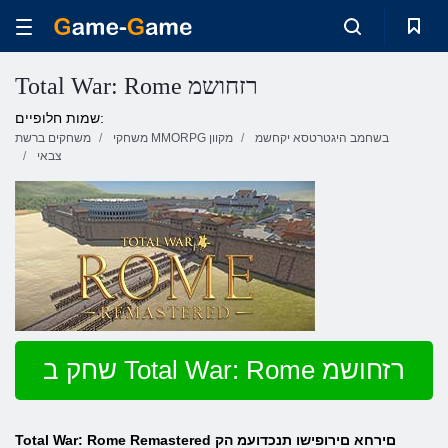
Total War: Rome רזחושמ
שמות חלופיים:
בשחמב היגטרטסא יקחשמ
משחקי MMORPG מקוון
משחקים ברשת
צבאי
שחק ב Total War: Rome רזחושמ
Total War: Rome Remastered םירחא םירופישו תנכדועמ הק