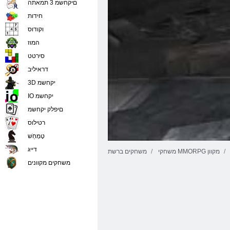
םיקחשמ 3 תמאתה
חידות
וקודוס
המוז
סירטט
דראיליב
3D יקחשמ
IO יקחשמ
םיפלק יקחשמ
רטילוס
טָמְחַׁש
דייג
משחקי MMORPG מקוון
משחקים ברשת
משחקים מקוונים