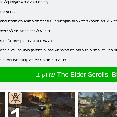
.ךביבס םלועה תא רוקחלו ךלש ר
.דרפנ רופיס 
להמבש ,עוגיפ הנורחאל דרש הזה םוקמהש ר .וז הפקתמב המשא תממדמה הכ
.םיביוא לש בר רפסמ ידי לע רמש
.תקספה וב םוקמהמ ךישמהל תונמדזה םכל היהת ,וקזחתתשכ ,רתוי רחואמ ,
וי חקיי ךכ ,רתוי הובג הזחה לש דמעמהש לככ .םילטסירק רובע קר וילא ליבקמ
.בטיה םיבותכ םיגולאידה .ןכות דועו דוע ו
The Elder Scrolls: Blade