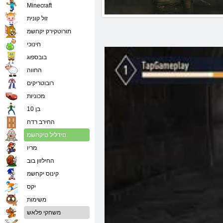
Minecraft
זול קונית
תורוטקירק יקחשמ
חינוכי
בובספוג
החווה
רובוטריקים
מכוניות
בן 10
החירב רדח
םידליל םיקחשמ
מריו
החילזון בוב
קינוס יקחשמ
יִקס
משימות
משחקי פלאש