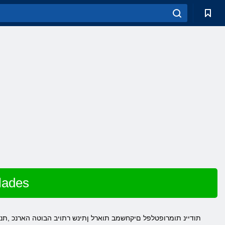
שחק ב s