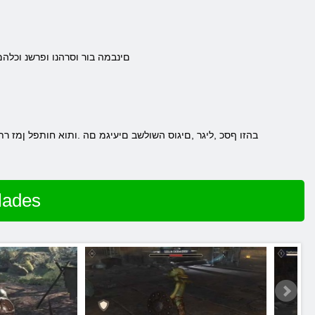
.םינבמה בור וסרהנו ופרשנ וכ
.בהזו ףסכ ,ליגר ,םיגוס השולשב םיעיגמ םה .ותוא חותפל ןמז רת
שחק ב s