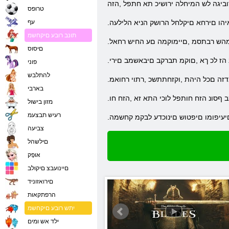
וביגה לש המיחלה ירושיכ תא חתפל ,הזה
טרופס
איהו םירחא םיקלחל הרושק הניא הלילעה
עף
תונב רובע םיקחשמ
למהש רבתסמ ,םיימוקמה םע החיש רחאל
םיסוס
נ הז לכ ךא ,םוקמ תברקב םיבאשמב םירי
פוני
להתלבש
בארבי
ב ףסונ הזח חותפל לוכי התא זא ,הזח חו
מזון בישול
רעיש תבצעמ
ב םיעיפומו םיפטוש םינוכדע לבקמ קחשמה
צביעה
םילשהל
אּופָק
םיינועבצ םיקולב
םירואזוניד
הרפתקאות
יתש רובע םיקחשמ
ילד אש ומים