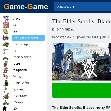
בועות
The Elder Scrolls: Blad
נג
שמות חלופיים:
היגיון
משחקי MMORPG מקוון
משחקים ברשת
םידלי רובע םיקחשמ
קנט יקחשמ
ירי
משחקים מרוצי
זומבים
הרפתקאות
כדורגל
NinjaGo וגל
ספיידרמן
אסטרטגיה
הָמָחלִמ
קחשמ RPG. .תודיינ תומרופטלפל םיקחשמב תוארל ןתינש רתויב הבוטה הארנכ ,תניוצמ .קחשמב הנוכנה הריוואה תא רוציל תרזוע איה ,בטיה תרחבנ הקיזומה
The Elder Scrolls: Blades
ףָלַצ