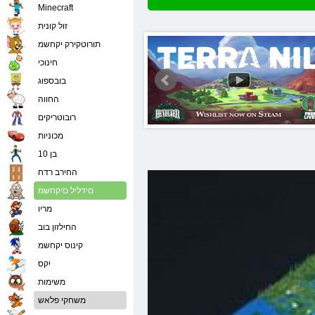
Minecraft
זול קונית
תורוטקירק יקחשמ
חינוכי
בובספוג
החווה
רובוטריקים
מכוניות
בן 10
החירב רדח
םידליל םיקחשמ
מריו
החילזון בוב
קינוס יקחשמ
יִקס
משימות
משחקי פלאש