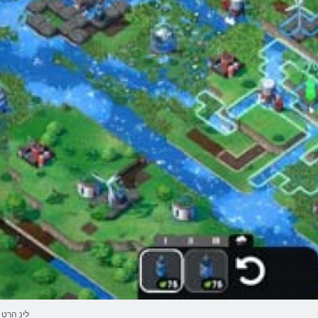
לינ הרט