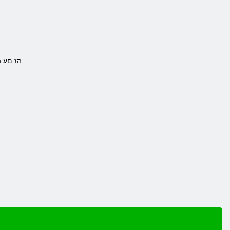
.הז םע 