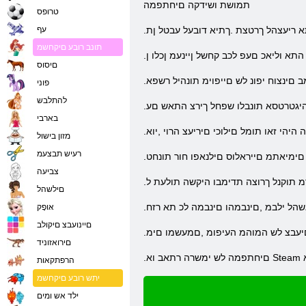
תמושת ושידקה םיחתפמה
טרופס
 ריעצהל ךרטצת .ךתיא דובעל עבטל ןת
עף
תונב רובע םיקחשמ
א וליאכ םעפ לכב קחשל ןיינעמ ןכלו ן
םיסוס
ב םינצוח יפונ לש םייפוימ תונהיל רשפא
פוני
להתלבש
היגטרטסא תונבלו שפחל ךירצ התאש םע
בארבי
הי זאו תומל םילוכי םיריעצ הרוי ,יוא
מזון בישול
רעיש תבצעמ
םימיאתמ םייראלוס םילנאפו חור תונחט
צביעה
מ תוקנל ךרוצה תדימבו היקשה תולעת ל
םילשהל
שהל ילבמ ,םינבמהו םינבמה לכ תא רזח
אּופָק
םיינועבצ םיקולב
 םיעבצ לש המוהמ העיפומ ,םמעשמו םימ
םירואזוניד
א
הרפתקאות
יתש רובע םיקחשמ
ילד אש ומים