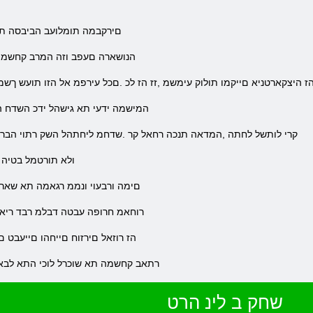
.םירקבמה תומלועב הביבסה תא
.הנושארה םעפב וזה המרב קחשמ הת
הז היצקארטניא םייקמו תולוק עימשמ ,זז הז לכ .םכל עירפמ אל הזו תועש ךשמ
.המישמה ידעי תא גישהל ידכ השדח 
.קרי לותשל לחתה ,המדאה תנכה רחאל קר .שדחמ ליחתהל השק רתוי הברה הי
.ולא תורטמל בטיה 
.םימה ורבעוי ונממ רגאמה תא שאר
.רוחאמ חרופה עבטה דבלמ רבד ריא
.הז רוזאל םירזוח םייחהו םייעבט
.םיחתפמה לש ימשרה רתאב וא Steam רתאב קחשמה תא שוכרל לוכי התא לב
שחק ב לינ הרט