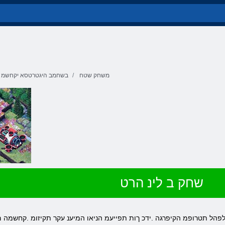
משחק שטח
בשחמב היגטרטסא יקחשמ
שחק ב לינ הרט