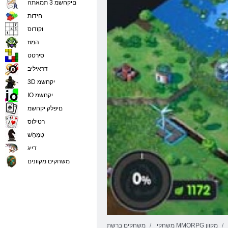
םיקחשמ 3 תמאתה
חידות
וקודוס
המוז
סירטט
דראיליב
3D יקחשמ
IO יקחשמ
םיפלק יקחשמ
רטילוס
טָמְחַׁש
דייג
משחקים מקוונים
משחקי MMORPG מקוון
משחקים ברשת