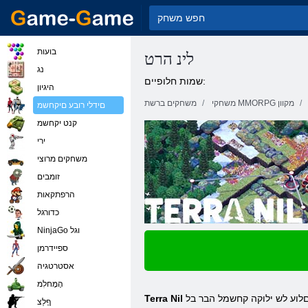
בועות
לינ הרט
נג
שמות חלופיים:
היגיון
משחקי MMORPG מקוון
משחקים ברשת
םידלי רובע םיקחשמ
קנט יקחשמ
ירי
משחקים מרוצי
זומבים
הרפתקאות
כדורגל
NinjaGo וגל
ספיידרמן
אסטרטגיה
הָמָחלִמ
דואמ ןפוד תואצוי קחשמ תורטמ םע תילכל .יטסילאיר ןונגסב ,תינועבצ ,אילפהל תטרופמ הקיפרגה .ידכ ךות תפייעמ הניאו המיענ עקר תקיזומ .קחשמה םלוע לש ילוקה קחשמל הבר בל
Terra Nil
ףָלַצ