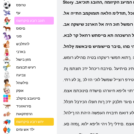
ו המיענ הקיזומה ,ההובג תוכיאב
טרופס
וכל ,תודלימ הלאה תומוקמב התייה אל
עף
תונב רובע םיקחשמ
ע רומשל חוכ היה אל הארנכ שישקה אב
םיסוס
ל הרשכהה תא םייסתש רחאל קר לבא
פוני
להתלבש
יהי םהו ,םיבר םיישומיש םיבאשמ ץלחל
בארבי
.ךתוא חמשי ריצקהו בטיה םהילע רומש
מזון בישול
רעיש תבצעמ
נ םיתיעל .םירבח ריכהל ידכ תונתמ ןת
צביעה
ירפ רוצייל שמשל לוכי הז לכ ,ןכ לע רתי
םילשהל
תוי וליפא חיוורהו םישדח םינוכתמ אצמ
אּופָק
םיינועבצ םיקולב
םיגד תלבק ידכ ךות חונלו הכירבל תכלל
םירואזוניד
 לע דואמ תיבויח העפשה היהת הז ךילהל
הרפתקאות
יתש רובע םיקחשמ
צמ .םידלי ךל ויהי וליפא ילוא ,ןמזה םע
ילד אש ומים