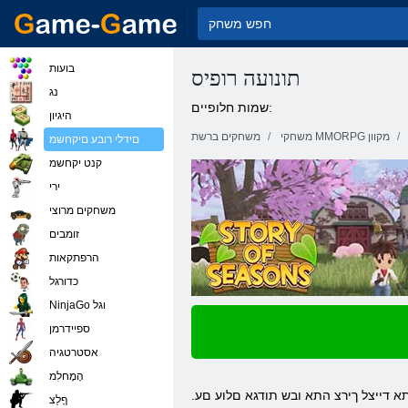
בועות
תונועה רופיס
נג
שמות חלופיים:
היגיון
משחקי MMORPG מקוון
משחקים ברשת
םידלי רובע םיקחשמ
קנט יקחשמ
ירי
משחקים מרוצי
זומבים
הרפתקאות
כדורגל
NinjaGo וגל
ספיידרמן
אסטרטגיה
הָמָחלִמ
תא דייצל ךירצ התא ובש תודגא םלוע םע
ףָלַצ