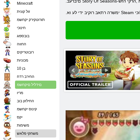
ל ורהמ ,הרקי הזש
Minecraft
זול קונית
לוכי
תורוטקירק יקחשמ
חינוכי
בובספוג
החווה
רובוטריקים
מכוניות
בן 10
החירב רדח
םידליל םיקחשמ
מריו
החילזון בוב
קינוס יקחשמ
יִקס
משימות
משחקי פלאש