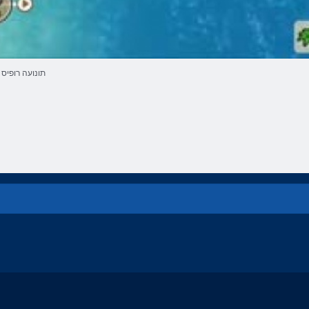
תונועה רופיס