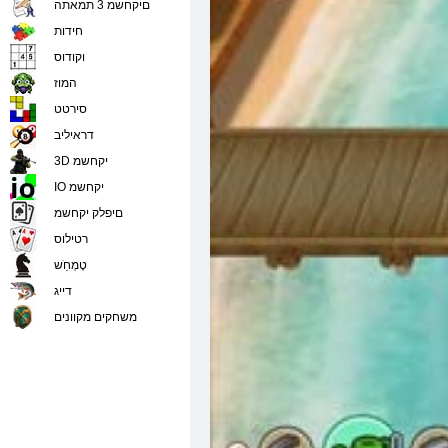
םיקחשמ 3 תמאתה
חידות
וקודוס
המוז
סירטט
דראיליב
3D יקחשמ
IO יקחשמ
םיפלק יקחשמ
רטילוס
טָמְחַׁש
דייג
משחקים מקוונים