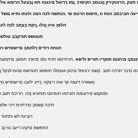
שופמ תצק ,הרוטקירק ןונגסב הקיפרג .ןמז ךרואל םינגנה תא ןבצעל הרומא אל
עה תביבסב הווח וז ,תיפוס הרטמ שי .הנתשה לכה המכ ולגתו ותיא םשל 
.הלפנ איה ןכלו ,ןיקת בצמב לכה ל
.תוטושפ תורקבב טולש
.הווחה רודיס ךלהמב םיישומיש ו
גנמב םיחנומ תוקריו תוריפ וליפא
.תויתימא תויח ומכ םיארנ תמאב םיחמצה 
 םיבר תרכה חטב .קשמ ירצומל םינוק אוצמלו תופסונ תומישמ םהמ לבקל ןתי
.ןושארה דעצה קר אוה ריצקה .ךרע ילעבו םיישומיש םיט
.ופטקנש םירצוממ תוניזמו תומיעט תוחורא ןכה .הריכמ תעב ר
.תיבה קשמב םירתוימ ויהי אלש 
.רוביגה לש ותחוור
.החפשמ םיקהו ריעב גוז ןב א