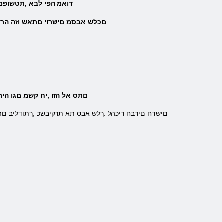
Story .דואמ הפי לבא ,תט
.םכלש אבסמ םישרוי םתאש וזה הריי
.םתס אל הזו ,יח קשמ םגו היר
.םישדח םירבח ריכהל .ךלש אבס תא תרקיבשכ ,ךתודליב םהמ