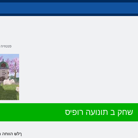
פנטזיה
שחק ב תונועה רופיס
.ךלש הווחה 