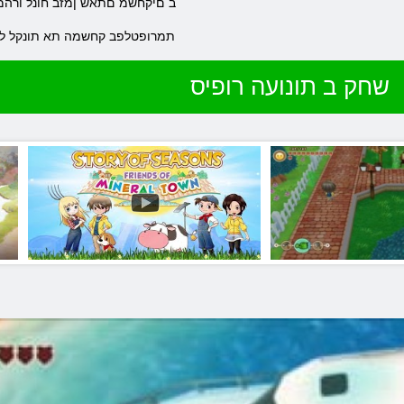
.םיברעב Story Of Seasons-ב םיקחשמ םתאש ןמזב חונ
.ימשרה רתאב רוקיב ידי לע וא Steam תמרופטלפב קחשמה תא תונקל 
שחק ב תונועה רופיס