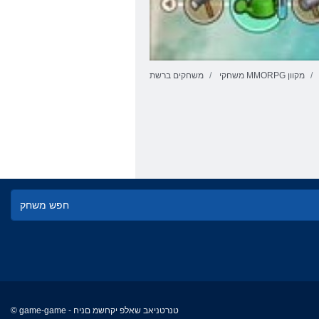
משחקי MMORPG מקוון
משחקים ברשת
© game-game - טנרטניאב שאלפ יקחשמ םניח