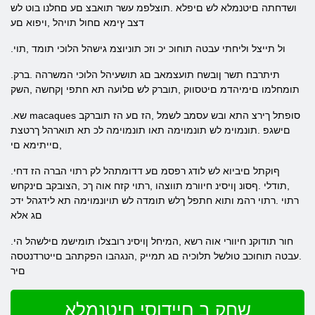
ושדחתה םיטנמלא לש םיפלא .תוצלפמ עשר תואבצ םע םחלנו בוט לש
דצב ץימא םחול תויהל ,ויפוא םע
.ול תייצל וליחתי עבטה תוחוכ יכ וזכ תוניוצמ גישהל הלוכי תומד ,תוי
.תיתרבח תשר ןובשח תועצמאב םג תושעיהל הלוכי המשרהה .ברק
תומחלמו םימיהדמ םיטסווק ,תוברק לש םלועה תא חתפי ןקחשה ,השק
.שא macaques סופתל ךירצ התא ובש עסמב לשמל ,הז םע הז תוברקב
םישגפ .תונמוימ לש תונמוימה תאו תונמוימה לכ תא תוארהל ךרטצת
,םייתימא םי
.ףוקתל םיביוא לש לודג רפסמ םע דדומתהל לק רתוי הברה הז דחי
,תודלי .ףסונ ןויסינ חיוורמ תווצהו ,רתוי קזח אוה ךכ ,הצובקב םינקחש
רתוי .רתוי רהמ ותוא חתפל ךלש תומדה לש תויונמוימה תא לידגהל ידכ
םג אלא
.חור תודוקנ חיוורי אוה רשא ,המיחל ןויסינ רובצלו תומישמ םילשהל הי
.עבטה תוחוכב טולשל תלוכיה םג תמייק ,הנגהבו הפקתהב םייטרדנטסה
םיר
שחק ב םיידוסי םיטנמלא