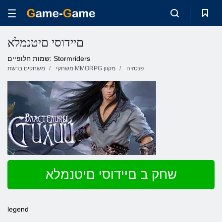
םיידוסי םיטנמלא
שמות חלופיים: Stormriders
פנטזיה
משחקי MMORPG מקוון
משחקים ברשת
שחק ב םיידוסי םיטנמלא
legend