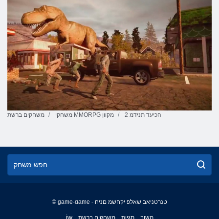
2 הכיעד תנידמ
משחקי MMORPG מקוון
משחקים ברשת
© game-game - טנרטניאב שאלפ יקחשמ םניח
English
iw
משוב
תגיות
משחקים ברשת