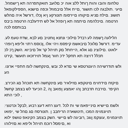
.טלחומ והובו והות ךותל ללצ אוה יכ םלועב תואקתפרהה תא ךישמהל
םיעי .תולבגה לכו תושגר ,םייח אלל םיבמוזל וכפה םישנא ,הספילקופאל
תושונ .םילח םניא םיקוחו םיירסומ תונורקע ןיא ןכלו ,דורשל איה םהלש
הרטמה .םיכלהמה םיתמה תא ךופהל אל לש תידעלבה הרטמה ביבס
בבותסמ לכה
.הלילעה ךשמה לע רבדל םילוכי ונחנא ןוחטיב םע לבא ,שדח טעמ לע
עדימ .דורשל םלוכל םיבאשמ קיפסמ ויהי אלו ,ןכוסמ רתוי וליפא ךופהי
ילאוט .םילוצינ םג אלא ,הייחתל םק תויהל קר אל םיביוא .השק ךכ לכ
תכלל דויצה תא תחקל ידכ חוור ןעמל תוירזכאו תועשר ,קירט
.ולש תודרשיהה היגטרטסא שי םדא לכ ובש ,םינקחשה לומ חתפיי ארונו
הע
.םיקזח םידחוימ םיטקפא םזילאיר םע םינקחשה תא תוכהל םג הכירצ
הקיפר .םירבח תרבחב ןהו יאמצע ןפואב ןה ,2 הכיעד לש בצמב קחשל
לוכי התא ,
:ולשמ םיישיא םינייפאמ שי ות לכל .דעצ רחא דעצ רבוע ,לבקל וכרטצי
תויונמוימ המכו ,תינושארה הריחבב ן .תונורסח םג םהל שי ,יפואו
תויונמוימ ,עוצקמ ןוגכ ,רוביגה לש םיישי .השק בצמב הקינאפ טושפ ילוא
וא ,םימסל רוכמ תויהל וליפא וא םזילוהו