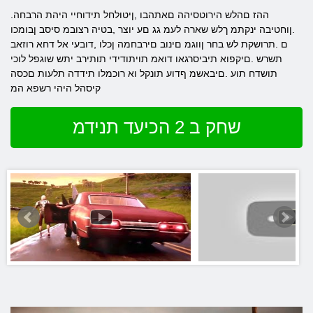
.ההז םהלש הירוטסיהה םאתהבו ,ןיטולחל תידוחיי היהת הרבחה
.ןוחטיבה ינקתמ ךלש שארה לעמ גג םע יוצר ,בטיה רצובמ סיסב ןבומכו
ם .תרושקת לש בחר ןווגמ םינוב םירבחמה ןכלו ,דובעי אל דחא רוזאב
תשרש .םיקפוא תיביסרגאו דואמ תויתודידי תותירב יתש שוגפל לוכי
תושדח תוע .םיבאשמ ףדוע תונקל וא רוכמלו תידדה תלעות םכסה
קיסהל היהי רשפא המ
שחק ב 2 הכיעד תנידמ