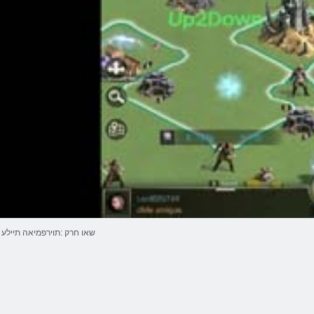
שאו חרק :תוירפמיאה תיילע