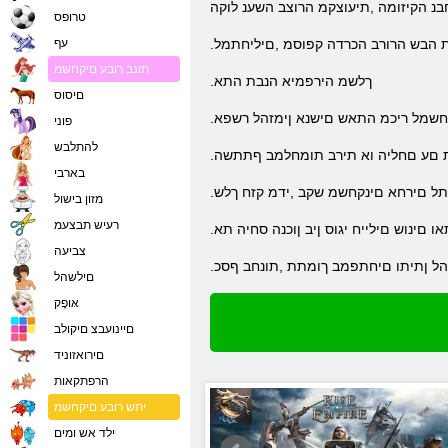
נ הקיזומה ,תיעוצקמ הרוצב השענ לוקה
טרופס
 הבש הרורב הכרדה קפוסמ ,םיליחתמל
עף
תונב רובע םיקחשמ
.ךלשמ הירפמיא הנבת התא
םיסוס
 קחשמל ריכמ התאש םישנא ןימזהל רשפא
פוני
להתלבש
ת םע םחליה וא תירב תומחלמב ףתתשה
בארבי
ךומתל םירחא םינקחשמ שקב ,ידמ קזח ךלש
מזון בישול
רעיש תבצעמ
 םינוש םילייח יגוס ןיב ןוכנה סחיה תא
צביעה
הל ןתיתו םיחתפמב ךומתת ,תונחב ףסכ
םילשהל
אּופָק
םיינועבצ םיקולב
םירואזוניד
הרפתקאות
יתש רובע םיקחשמ
ילד אש ומים