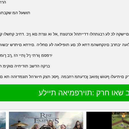
הרחב
.תושעל המ שקבתת
םיישקה לכ לע רבגתהלו דדייתהל וכרטצת ,אל וא וצרת םא ןיב .דחיב קחשלו
לועה יבחרב םינקחשהמ דחא לכ םע תופילאה לע םחליה .םירחא םיתרש יבשו
.ירפסמ ןורתי ךל ןתיי הז ,ךב 
.ברקה הדשב תודיחיה םוקימ תאו
רק םיתיעלו ףטוש ןפואב ןכדעתמ רחבמה .ףסכ תצק חיוורהל תונמדזהה תא ם
 שאו חרק :תוירפמיאה תיילע