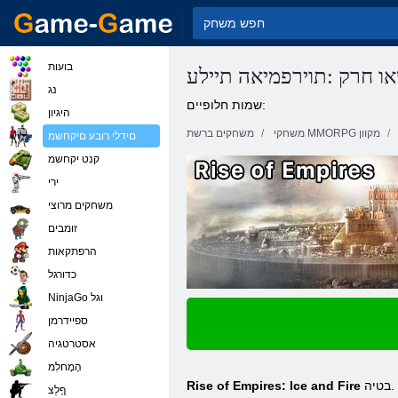
בועות
ו חרק :תוירפמיאה תיילע
נג
שמות חלופיים:
היגיון
משחקי MMORPG מקוון
משחקים ברשת
םידלי רובע םיקחשמ
קנט יקחשמ
ירי
משחקים מרוצי
זומבים
הרפתקאות
כדורגל
NinjaGo וגל
ספיידרמן
אסטרטגיה
הָמָחלִמ
םידיינ םירישכמ .םינוכדע לביקו הזה ןמזה לכ חתפתה ךא ,בר ןמז ינפל אצי קחשמה .רתויב םיבוטה םיינרדומה םיקחשמה לש המרב איה ןאכ הקיפרגה יכ .בטיה
Rise of Empires: Ice and Fire
ףָלַצ