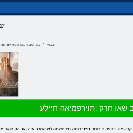
שא
צבאי
בשחמב היגטרטסא יקחשמ
 שאו חרק :תוירפמיאה תיילע