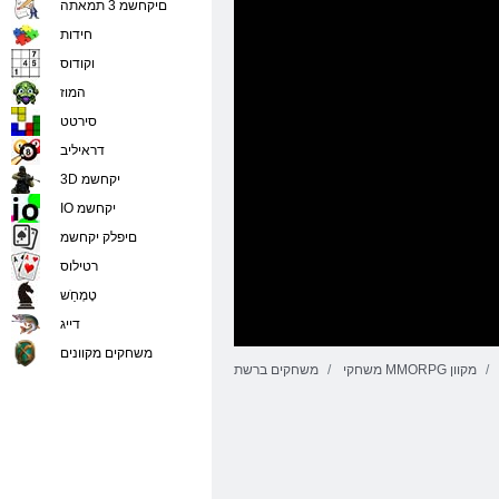
םיקחשמ 3 תמאתה
חידות
וקודוס
המוז
סירטט
דראיליב
3D יקחשמ
IO יקחשמ
םיפלק יקחשמ
רטילוס
טָמְחַׁש
דייג
משחקים מקוונים
משחקי MMORPG מקוון
משחקים ברשת