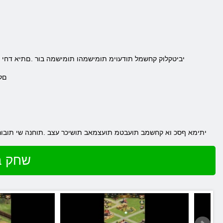
.יביטקלוק קחשמל תודעוימ תומישמהו תומישמה בור .םתיא דחי 
.ם
.יתימא ףסכ וא קחשמב תועבטמ תועצמאב תושיכר עצב .תוחנה שי תובו
שחק ב