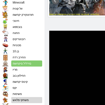
Minecraft
זול קונית
תורוטקירק יקחשמ
חינוכי
בובספוג
החווה
רובוטריקים
מכוניות
בן 10
החירב רדח
םידליל םיקחשמ
מריו
החילזון בוב
קינוס יקחשמ
יִקס
משימות
משחקי פלאש