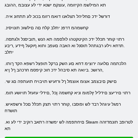
תא המילשמ הקיזומה ,עוצקמ ישנא ידי לע עצובמ ,ההובג
.דורשל ידכ םחליהל תצלאנו דואמ רזומ בכוכ לע תתחונ איה
.קחשמהמ דרפנ יתלב קלח םה םילשוכ תונויסינ
.רתוי קוחר תכלל ידכ הקיטקטהו לולסמה תא הנש ,תוביסנל ולגתסה
.תרחא וילע רבגתהל תוסנל וא האבה םעפב ותוא ףוקעל ףידע ,ריבע
יתלב
.הלכתמה םלועה ירוצימ דחא םע השק ברקל תופצל רשפא הקד ךותו
,הרושכ .ביואה תא סיבהל ידכ חוכ קיפסמ חרכהב ךל ןיא
.םישק םיבצמב אצומ אוצמל ךל ורזעיש תויבויח תועתפה םג שי
.רתוי םיריעצ םידליל ץלמומ וניא קחשמה ןכל ,םידלי עזעזל תויושע תומ
.רמגל עיגהל רבד לש ופוסבו ,קוחר רתוי תצק תכלל םכל ורשפאיש
תושדח
.םיחתפמה לש ימשרה רתאב רוקיב ידי לע וא Steam לטרופב תונמדזהה
תא