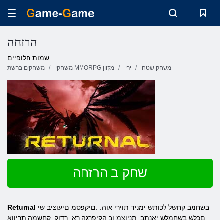
הרזחה
שמות חלופיים:
משחק שטח
ירי
משחקי MMORPG מקוון
משחקים ברשת
שחק ב הרזחה
בשחמב קחשל לכותש ימניד תוירי אוה. .םיקפסמ םיעוציב שי
Returnal
םכלש בשחמלש יאנתב ,תניוצמ וב הקיפרגה ךא ,רדוק .קחשמה תריווא