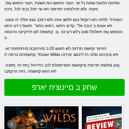
.טלחומ הלועפ שפוח ךל שי .הצור התאש המ השעת ,הצור התאש ןאל
ףועת .ולש תוילגתהו תודוסה תא שי תכל בכוכ לכל ,ורכזו
:המגודל .ללחה תא רוקחל בוש חלשנ אוהו ולש רפכב עגפ אללו יח ומצע
תא אצומ ב !ןיבה אל" .קדוצ התאו ,רמוא התא" .תאצל ךירצ התא
הנממש ןמז תאלולל סנכנ ךלש רוביגה ,ןכ .קחשמה לש תירקיעה הרטמה
וז
.הפיצר קחשמ תרדגה לש תועש 20-כ םיחיטבמ םיחתפמה זא
,קחשמהמ ברמה ת !Outer Wilds תא םיבהוא םלוכ הז ליבשב קוידבו
.ןטק םולשת תרומת םיקחשמ תמרופטלפ לכב הדרוהל ןימז הז .ףסכה
תא הווש קחשמה ,הזה הרקמבו
שחק ב םיינוציח יארפ