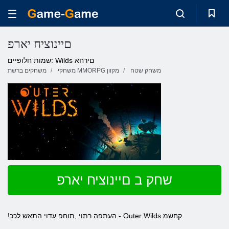
םיינוציח יארפ
שמות חלופיים: Wilds םירחא
משחק שטח
משחקי MMORPG מקוון
משחקים ברשת
שחק ב םיינוציח יארפ
!העתפה רתוי ,תוחפ עדוי התאש לככ - Outer Wilds קחשמ