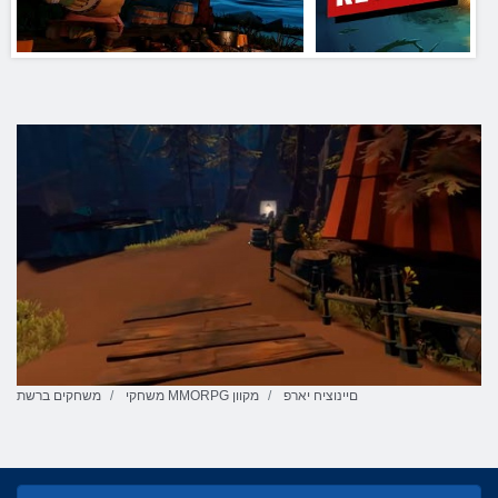
םיינוציח יארפ
משחקי MMORPG מקוון
משחקים ברשת