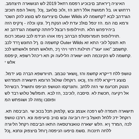
.האיציה ךיראתב םיבוכיע רפסמ רחאל 2019 לש הנושארה תיצחמב
ררחוש או .בל תמושת אלל רתונ הז ,ולוכ םלועב ,ןכל .ןזואל הפמ תוכזב
םיצירעמ לש םוצע להק השכר Outer Wilds הגרדהב לבא ?קחשמה לע
ורמא םה המ .הז ינפל םולכ עדת לאו הנקת ךל .ונקו וכלה - ןרקיס הזה
ביהירפהש הלא .תוירלופופ רובצל ליחתה קחשמה הגרדהב זא
.תוירלופופ תומרופטלפ הברהב ןימז אוהו הנידמ לכב טעמכ רכומ
קחשמה ם .ךל החונש ךרד לכב Outer Wilds תא תונקל לוכי התא זא
.קחשמב "ואוו יעגר"ו תוילגת רתוי ויהי ךכ ,תולאש תוחפ ולאשתש לככ
.קחשמה לש הקינכמה תאו ישארה הלילעה וק תא ריכהל רשפא ,קיפסמ
אלש י
.טושפ ללח דייקרא קחשמ והז ,ןושאר טבמב .תויורשפא הברה םע ידמל
םוצע דייקרא ללח והז ,ןכאו .רוקחלו שולגל הרומא תישארה תומדהש
הנטק תכרעמ שי הזה ללחב .ותונרקסו הטושפ הניפס ותושרל .רבשיהל
אל רקיעה ,חכשת לא .סיסבה ,לוכיבכ ,הז לבא .תומלשל טלוש רבד לש
ופוסבו ןמזה לכ ושגפתש המ
.תישארה תומדה לש רפכה אצמנ ובש ,קלמוק תכל בכוכ שי .הביבסה תא
רוקחל ידכ ללחל תאצל בייח רוביגה ובש םויב םיעיפומ ונא .רורבו טושפ
לכה ,המרד ןיא .הלש ישארה טואנורטסאה התאו הביבסה רקחל הליגרה
ללחה תינכות .םשמ םיפעו הניפסה ךותל םיצפוק ונחנא ,ןכל