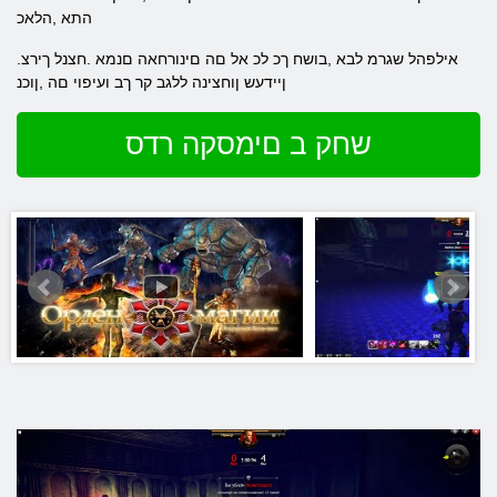
התא ,הלאכ
.אילפהל שגרמ לבא ,בושח ךכ לכ אל םה םינורחאה םנמא .חצנל ךירצ
ןיידעש ןוחצינה ללגב קר ךב ועיפוי םה ,ןוכנ
שחק ב םימסקה רדס