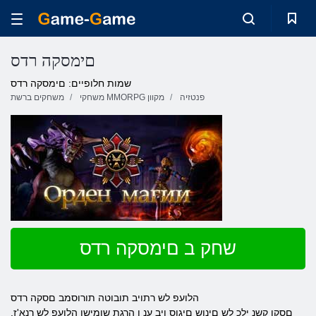
םימסקה רדס
שמות חלופיים: םימסקה רדס
פנטזיה
משחקי MMORPG מקוון
משחקים ברשת
שחק ב םימסקה רדס
הלועפ לש רתויב תובוטה תורוסמב םסקה רדס
.םסקו קשנ ילכ לש םינוש םיגוס ןיב ענ ו הרגת שומישו הלועפ לש רנא'ז