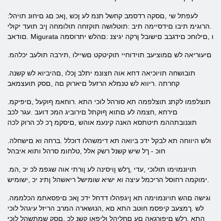
:לעפתל שי ,םסקה רדסמב קחשל תנמ לע ןכש ,ןאכ םג םיחונ תויהל
.הרוגימ תיבו םידסיימה תיב :תוטלושה תוקזחה תולומחה ןיב תועד יקולי
.םודאב Migurata ו ,םילוחכ םידגבב םישובל ןרקה יגיצנ :םהלש יתרוסמה
.םיעוריאה לש םמוציעב תוידוחיי תוקיטקט םשיילו ,תירבה תולעב יכלהמ
.תובושחה תויוכיאה דחא אוה חצונמ יתלב ןכלו ,םהיביוא לש קשנה
קחרתה .ריווא לש טנמלא הרזעל םיארוק םה ,םסק תועצמאב
.תוצלפמו לקתנ תוצלפמה תא סורהל לוכי התא .רוחאמ ףוקעל ,םיפיקמ
םירחא ,חצמה לע םתוא ףוקתל םירוביג המכ דועב .עגר לכב
תוננובתההמ תיטתסא האנה קינעמ אוהש ,םיסקמ ךכ לכ הרוק לכה
.ולש היווחה תא לבקל ידכ ביואה תא דימשהלו דוכלל .ברחה וא םישחלה
חוכ - ךל שיש קשנל רשק אלל ,טלחומ סרהל ותוא איבהל
.תויונמוימו תולוכי ,עדי ,ךלש ןויסינה לע ןורתי אוה שגפמ לכ יכ ,המ
.ימוקמה רחוסל הריכמל עיצה וא ישיא שומישל ריאשהל ןתינ יכ ,ישומיש
.וגישה םהש תויונמוימה תא ןיגפהלו דדחל ידכ ןאכ םיפסאתמ הכלממה
לש .ךמצעב קיפסמ חוטב התא םא ,הנושארה המרב הריזל עיגהל לוכי
התא .ךלש םיפורגאה םע םחליהל וליפאו קשנ לכ ,םסק שמתשהל לוכי