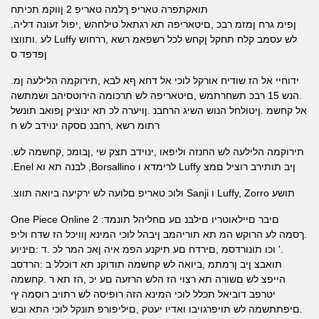
תואקתפרה טאריפ ךלמה טאריפ 2 ןווקמ תכיתח
.ןפימ גרח ןמזמ רבכ ,םיטאריפה תא רגתאל טילחהש ,יפול זעונה דליה
לע .ותווצו Luffy לש עסמב קלח תחקל ןקחש לכל רשפאמ רשא ,ררחוש
ןפדפד ס
.ידוחיי אל הז שודיח אורקל לוכי אל דחא ףא לבא ,תירוקמה הלילעה ןמ
.הנש 15 רבכ תשחרתמש ,םיטאריפה לש תרכומה הירוטסיהב ושמתשה
אל קחשמ .ןיטולחל הנוש השיג הרחבנ .ןויערה לכ תא ינוציק ןפואב תונשל
רתומ רשא ,רחבנ םסקה ינוידב לש ח
.תירוקמה הלילעה לש החנזה וליפאו ,ינוידב תצק שי ,ןבומכ ,קחשמה לש
.Enel לבנה תא וא ,Borsallino לרימדא ו Luffy ןיב תותירב רוציל םמצ
.ולוכ טאריפ םלועה לש ירקיעה ביואה תווצ Sanji ו Luffy, Zorro תושע
One Piece Online 2 :םיבר םיילאוטריו םילבנ םע םחליהל תונמד
.ךסמה לע הרוקש המ תא תוריהמב ןיבהל לוכי המינא ןוויכל הז שדח וליפ
.' וכו תונורדסמ ,םירדח םע תיקנע הפמ איה ןאכ המר לכ .ד :םיניוע
תואבצ ןיב ןרמתמ ,ביואה לש קחשמה תודוקנ תא דוכלל ב :הרדסב
הייפצ לש םשורה תא רצוי הז הלש הרזעה םע יכ ,הז תא ר .קחשמה
יטרפב דוביאל תכלל לוכי המינא הזה רופיסה לש רתויב רוסמה ץי
.םיפתתשמה לש תויפרגויבו ואדיו יעטק ,םיליפורפ תונקל לוכי התא ובש