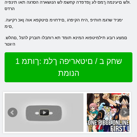
.ולש םיעינמה ךמס לע ןפדפדה קחשמ לש הנושארה הסרגה תאו תינפיה
הרדס
.ימניד שרגמ חותיפ ,היח הקיפרג ,םידחוימ םיטקפא אוה ןאכ רקיעה
,םימ
.םמצע רובע תילמיטפוא המינא תומד תא רוחבלו תוברק להנל ,םהלש
היגטר
שחק ב / םיטאריפה ךלמ :ךותמ 1
הנומת