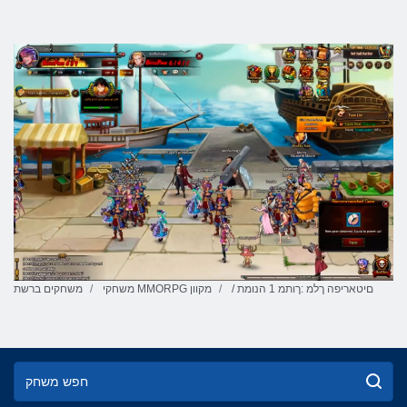
/ םיטאריפה ךלמ :ךותמ 1 הנומת
משחקי MMORPG מקוון
משחקים ברשת