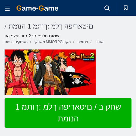
/ םיטאריפה ךלמ :ךותמ 1 הנומת
שמות חלופיים: 2 תודיטשפ ןאו
שודדי
פנטזיה
משחקי MMORPG מקוון
משחקים ברשת
שחק ב / םיטאריפה ךלמ :ךותמ 1
הנומת