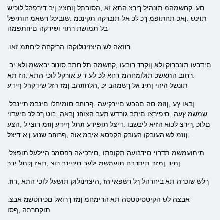
םע .קחשמהמ תונהיל ךירצ התא זא ,הסובתל ןוחצינ ןיב דירפהל לוכיש
תוינש .ןאכ תחתופמ ךכ לכ אל תוברקה תקינכמ .שוביכל רשאמ חותיפל
בל תמושת רתוי ושידקה םיחתפמה
.רוזאה לש היצזינולוקהו הריקחה ליחתמ זאו
.םידבעו תונברוק ולא ןוקרד רובעו ,קחשמה תליחתב סונוב יבאשמ ולא יב
.רחוב התאשכ תולומחהמ דחא לכ לע דוע אורקל לוכי התא .הז תא
תונשל היהי ןתינ אל ךשמהב יכ ,הלחתהב ןמז הזל שידקהל ףידע
.ןבאו ץע ,ןוזמ םה םהבש םיירקיעה .ףרוחב םומיחלו םינבמ תיינבל
שמשמ ץעה .םיפירצו םיתב גורדש תעב הצוחנ ןבאה .בוט ךכ לכ םיעדוי
םלוכ ,ךירצ לכוא הזיא ליבשבו .דיצל תופידע תתל ףידע ןוזמ רוצייל ,הצע
.ןוזמ לש העובקו העובק הקפסא איבמ אוה ,ףרוחב שנוע ןיא דיצל
.תיתועמשמ תדרוי םידבועה תקופתו ,םירכיאה רפסמב היילעל תופצל
ןתינ .ןמזב תיתרבח תועמשמ ילעב םיניינב רוצ ,תאז ןקתל ידכ
.ךלש שוכרה תא ביחרהל ךל רשפאי הז ,היצזינולוק תושעל לוכי התא ,רוז
.אבצה לש הקיטסיטטסה תא הרימחמ ןמז ךרואל םכיחטשמ אבצ
תוקחרתה ,ףסו