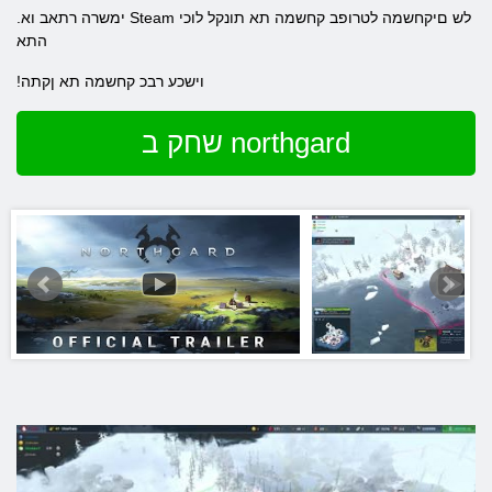
.ימשרה רתאב וא Steam לש םיקחשמה לטרופב קחשמה תא תונקל לוכי
התא
!וישכע רבכ קחשמה תא ןקתה
שחק ב northgard