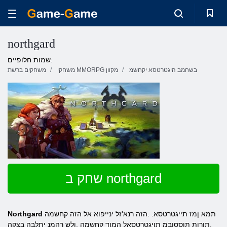
northgard
שמות חלופיים:
בשחמב היגטרטסא יקחשמ
משחקי MMORPG מקוון
משחקים ברשת
שחק ב northgard
תמא ןמז תייגטרטסא. .הזה רנא'זל ינייפוא אל הזה קחשמה
Northgard
.תורות תוססובמ תויגטרטסאל המוד קחשמה ,ולש רהמנ יתלבה בצקה