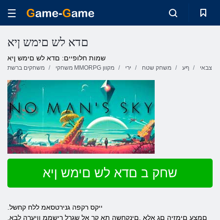
םדא לש םימש ןיא
שמות חלופיים: םדא לש םימש ןיא
צבאי
ףע
משחק שטח
ירי
משחקי MMORPG מקוון
משחקים ברשת
שחק ב םדא לש םימש ןיא
.ייקס רקפה גנירטסאמ ללח קחשל
.םמצע םימזיה םג אלא ,םינקחשה תא קר אל שגרל ךישממ ןויערה לבא