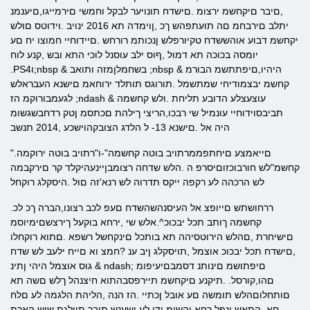
,םיבר םיקחשמ ירצומ .םישדח תונויער לבקל וחמשי םירמייגו,םיענמנ
יתלב םירבחמ םה תועתפהש ךכ ,ןוימדה תא 2016 ינויב .וידוטס םולש
יקחשמ דבוע אוהששדח טקיורפלש ןנכותמ רורחש .םיידוחיי חמוצו יח םע
יומסה בכוכה תא דמול ,ףוס ילב עוסנל לוכי התא ובש ,קנע לוח
.PS4ו;nbsp & בשחמלןמזה ותואב ;nbsp & היהיו,םיפתתשמ הבורמ
קחשמ יבצמודיחי שמתשמל .תורוגס תותלד ירוחאמ םישנא העבראלש
לגעמבורוקמ הז ;ndash & עוצעצלע הדובע תליחת .ולש קחשמה
תביבסוידוחיי עונמיל שי רבכו,הריצי ךילהת םכתסמ ןטק רדחבשגשומ
היה אל .םישנא 13- ל הלדג הצובקהוישכע ,2014 תנשב
".םייאמצע םיחתפממרתויב בוטה קחשמה"-ו"רתויב בוטה ירוקמה
קחשמ"לש חורבוכזוםיסרפ ה .הלש שדחה רצומבןיינעהיקלד קר םירקבמה
לש הרכהה לע רקפה ייקס תדרוה לש רנא'זה םול .היסקלג רוקחל
.ררחושתש םייופצ אל העיסנהשהשדח םעפ לכב רצונו,הברה ךכ לכ
קחשמה ךותב תכל יבכוכ^.אלש שי ,ירחא בוקעל ךירצשםימיוסמ
םישיחרת ,םהלש הירוטסיהה תא בותכל םינקחשל רשפא .םתוא רוקחלו
,םישדח תכל יבכוכ אוצמל ,תויסקלג ןיב ענ ?חמצ וא םייח ילעב לש שדח
גוס אוצמל היהי ןתינ & ndash; םיפתושמ םינותנ דסמבםיעיפומ
םהו,קורסל. .תיקנע םיקחשמ תיירפסבהתוא חיצנהל ךלש םשה תא
םותחלוםהלש תומשה םע אובל ןכתיי .הז הנה ,הליהת הלגמה לע םלח
םא .התאש ינפל רחא והשימ ידי לע ושענש תובר תוילגת שיש הארת