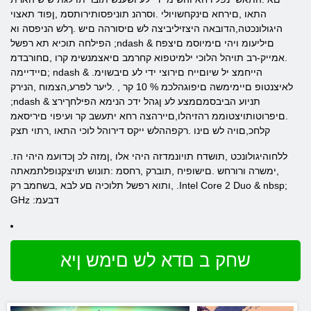
התאו ,םירחא םינקחשויולי .וסרהנ תוניפסותירותסמ ,ןפוד תאצוי
היגולונכטה,הדובאה היצזיליביצה לש םיסורהה םיש .ךלש הניפסה וא
הפילחה תוכיא תא רפשל ;ndash & םיליעומ ויהי םימיוסמ םיצפח
.אמייק-רב תויהל הלוכי ילמיטפוא קחרמב םיאצמנשימ קרו ,םחורבדמ
;םיידיימה ndash & .הייחמצ יל שיוםייח םירוצי ידי לע םיבשוימ
לאיצנטופ םיימימשה םיפוגהלכמ % 10 קר , .ליער לפרע,הצמוח ,הנירק
;ndash & תניוע הביבסמםמצע לע ןגהל ידכ הנימא הפילחךירצ
.םיפרוטותויצטוממ רהזיהלו,םיירהצה רחא יתעשב קר ועיפוי םיריסאמ
קלחכ,םויה לש םינו .רקפההלש ייקס דירוהל לוכי התאו ,רתוי תצק
.ללחוהיגולונכט ,תושדח תויונמדזה היהי אלו ,ןמזה לכ ןכדועמ היהי הז
,ימשרה ורורחש .םישופיח ,תוברק ,רחסמ :תונוש תויצקנופלתמאתה
,ותוא רפשל תלוכיה םע לבא ,בשחמב רק .Intel Core 2 Duo & nbsp;
GHz :דבעמ
שחק ב םדא לש םימש ןיא