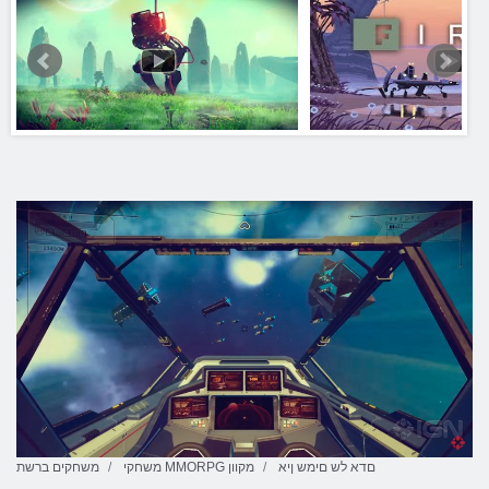
םדא לש םימש ןיא
משחקי MMORPG מקוון
משחקים ברשת