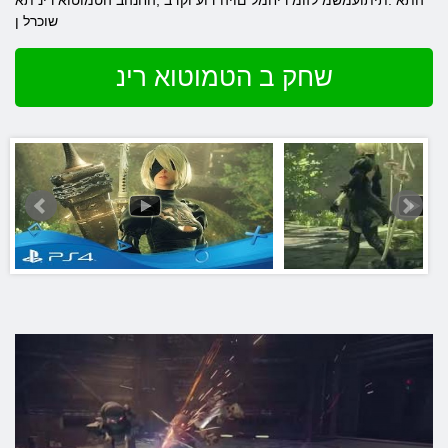
התא .תיתועמשמ לזומ ריחמל םויה דוע וקדב ,החנהב הטמוטוא רינ תא
שוכרל ן
שחק ב הטמוטוא רינ