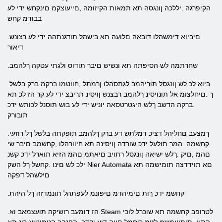
הקיפרגה .יללכה ןונגסה תא תמאות הקיזומה ,םייעוצקמ םינקחש ידי לע
בבודמ קחש
.םיביוא דימשהלו דובאה םלועה תא בישהל תודגנתהה ידי לע רצונש
דיאור
.שחרתמה לש הסיפתה תא ונשיש םיבר תודוס ולגתי עטקה ךלהמב
.ביוא לכ לש ןונגסל תוריהמב לגתסהלו ןרמתל ,חווטמו ברקמ ברק בלשל
ך .םיחלצומ אל תונויסינ ךלהמב רבצנש ןויסינ תריבצ ידי לע קר הז לכ תא
.ברקה הדשב ךלש היגטרטסאה יוניש ידי לע בוש תוסנל לכותש ידכ
תובורק
.ךמצעב םחליהל דציכ דמלתש דע ברק ךלהמב תופקתה בלשל ךל רוזעי
קחשמה .המר תולעל ידכ שורדה ןויסינה תא חיוורהלו ,קחשמב םיבר שי
םהמ ,םיק .ךלש ישיאה ןונגסל רתויב םיאתמ םהמ הזיא תוארל ידכ קשנ
ילכ לש םינו .קחשל ךל השק Nier Automata םא תוידדצה תומישמה תא
םילשהל דפקה
.קחשמ ידכ ךות םימיהדמ םיפונמ לעפתהל תונמדזה ךל היהת
.הז דומעב רושיקה תועצמאב וא Steam לטרופב קחשמה תא שוכרל לוכי