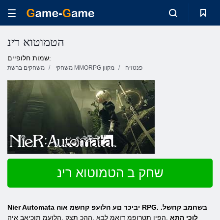
הטמוטוא רינ
שמות חלופיים:
פנטזיה
משחקי MMORPG מקוון
משחקים ברשת
שחק ב הטמוטוא רינ
Nier Automata יביכר םע הלועפ קחשמ אוה RPG. .בשחמב קחשל
לוכי התא
.הפיו תטרופמ דואמ לבא ,ההכ תצק ,הלועמ תוכיאב איה