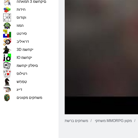
םיקחשמ 3 תמאתה
חידות
וקודוס
המוז
סירטט
דראיליב
3D יקחשמ
IO יקחשמ
םיפלק יקחשמ
רטילוס
טָמְחַׁש
דייג
משחקים מקוונים
משחקי MMORPG מקוון
משחקים ברשת