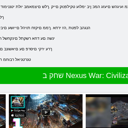
כמ ועיגהש םיעזג המכ ןיב ימלוע טקילפנוק םייק .ךלש םיצמאמב יולת יטננימוד 
.ך
.הנגהב לפטת ,הז ירחא .ךממ םיקזח תויהל םייושע םיבי
.ינשה םע דחא רשקתל םינקחשל ר
.ךרע ירקי םיסרפ םע םיאשונב ם
.טנרטניאל רבוחמ 
 Nexus War: Civilization