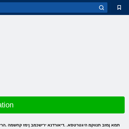
שחק ב
Nexus War: Civilization תמא ןמזב תנווקמ היגטרטסא. .דיאורדנא ירישכמב ןימז קחש