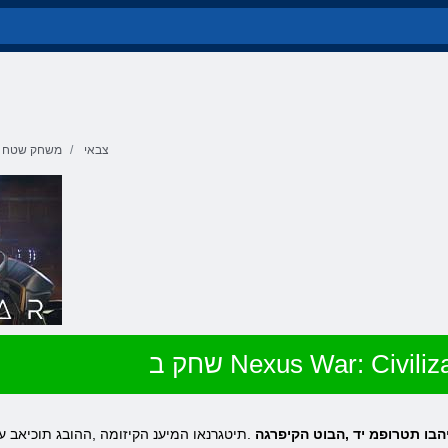
צבאי
משחק שטח
 Nexus War: Civilization
מה .הריהבו תטרופמ יד ,הבוט הקיפרגה
.תיטגרנאו המיענ הקיזומה ,ההובג תוכיאב