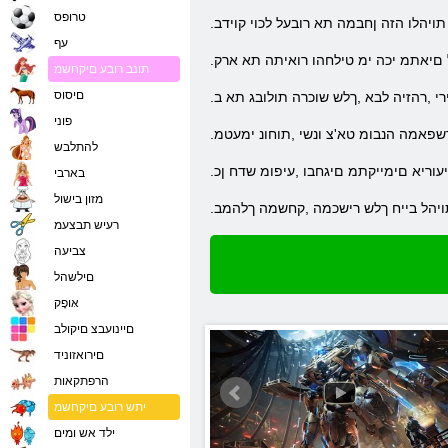
טרופס
תויהלו הזה ןחבמה תא רובעל לכוי קוידב
עף
ל םיאתמ יכה ימ טילחהו רואיתה תא ארק
תונב רובע םיקחשמ
םיסוס
רי ,רהזיה לבא ,ךלש שוכרה תולובג תא ב
פוני
שפאמה הנבומ טא'צ ונשי ,תוחונ ימעטמ
להתלבש
יעוריא םימייקתמ םיגחבו ,עיפומ שדח ןכ
בארבי
מזון בישול
תויהל בייח ךלש רישכמה ,קחשמה ךלהמב
רעיש תבצעמ
צביעה
םילשהל
אּופָק
םיינועבצ םיקולב
םירואזוניד
הרפתקאות
יתש רובע םיקחשמ
ילד אש ומים