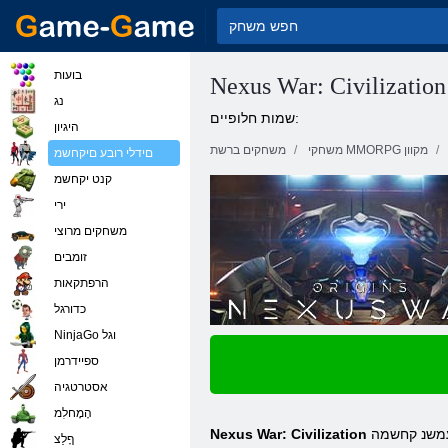
בועות
Nexus War: Civilization
נג
שמות חלופיים:
היגיון
משחקי MMORPG מקוון
משחקים ברשת
םידלי רובע םיקחשמ
קנט יקחשמ
ירי
משחקים מרוצי
זומבים
הרפתקאות
כדורגל
NinjaGo וגל
ספיידרמן
אסטרטגיה
הָמָחלִמ
 עמשנ קחשמה
ףָלַצ