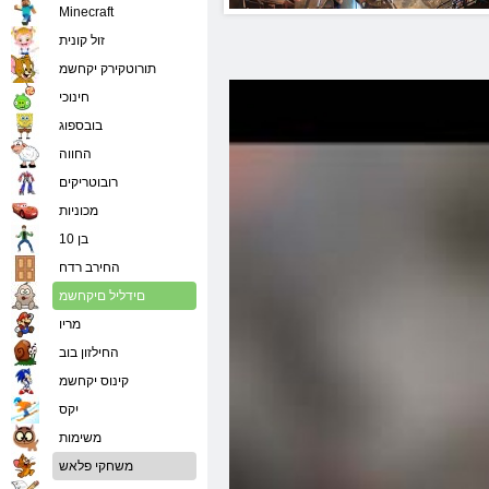
Minecraft
זול קונית
תורוטקירק יקחשמ
חינוכי
בובספוג
החווה
רובוטריקים
מכוניות
בן 10
החירב רדח
םידליל םיקחשמ
מריו
החילזון בוב
קינוס יקחשמ
יִקס
משימות
משחקי פלאש