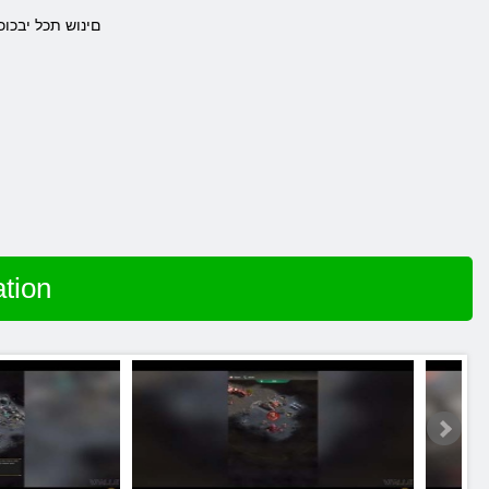
.םינוש תכל יבכו
שחק ב