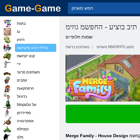
בועות
תיב בוציע - החפשמ גוזימ
נג
שמות חלופיים:
היגיון
משחקי MMORPG מקוון
משחקים ברשת
םידלי רובע םיקחשמ
קנט יקחשמ
ירי
משחקים מרוצי
זומבים
הרפתקאות
כדורגל
NinjaGo וגל
ספיידרמן
אסטרטגיה
הָמָחלִמ
 קחשמ
Merge Family - House Design
ףָלַצ