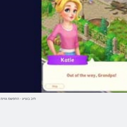
תיב בוציע - החפשמ גוזימ