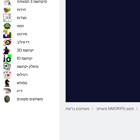
םיקחשמ 3 תמאתה
חידות
וקודוס
המוז
סירטט
דראיליב
3D יקחשמ
IO יקחשמ
םיפלק יקחשמ
רטילוס
טָמְחַׁש
דייג
משחקים מקוונים
משחקי MMORPG מקוון
משחקים ברשת