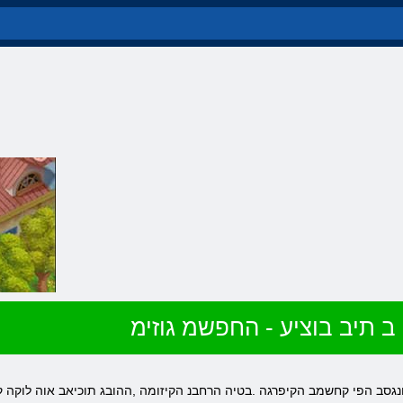
 תיב בוציע - החפשמ גוזימ
ןונגסב הפי קחשמב הקיפרגה .בטיה הרחבנ הקיזומה ,ההובג תוכיאב אוה לוקה