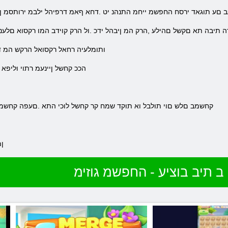
עב םע תוגאד ירסח החפשמ ייחמ התנהנ יט .דחא ףאמ דרפיהל ילבמ ירותסמ ןפ
 תיבה תא םקשל םהילע ,הרק המ ןיבהל ידכ .ול הרק קוידב המו רקסוא םלענ 
.ותומלעיה רחאל רקסואל הרקש המ 
.הככ קחשל ןיינעמ רתוי וליפא
.קחשמב םלש םוי תולבל וא תוקד שמח קר קחשל לוכי התא .םעפה קחשמב
.ן
 תיב בוציע - החפשמ גוזימ