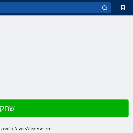
שחק ב
תניינעמ הלילע םע ל .ריוצמ 