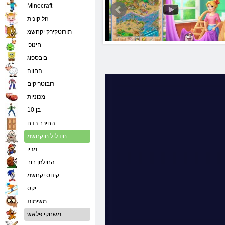
Minecraft
זול קונית
תורוטקירק יקחשמ
חינוכי
בובספוג
החווה
רובוטריקים
מכוניות
בן 10
החירב רדח
םידליל םיקחשמ
מריו
החילזון בוב
קינוס יקחשמ
יִקס
משימות
משחקי פלאש