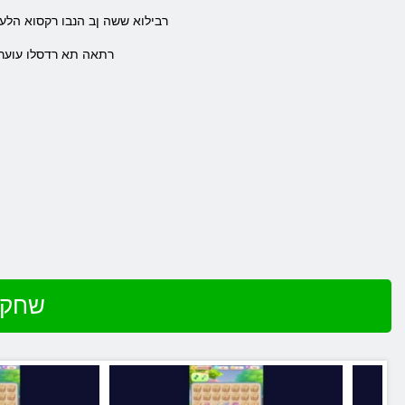
.רבילוא ששה ןב הנבו רקסוא הל
.רתאה תא רדסלו עוערה
שחק ב