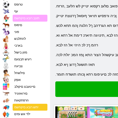
טרופס
ואב םלענ רקסוא יטייק לש הלעב ,הרזח
עף
ןכיה ורפסיש תויאר ףוסאל ךרטצת יטייק
תונב רובע םיקחשמ
םיסוס
דוס תא הגרדהב ךל הלגת ןהמ תחא לכש
פוני
 הז לבא ,תינויגה תיארנ דימת אל רחא וא
להתלבש
.רהמ ךכ לכ היהי אל הז לבא
בארבי
מזון בישול
 עיקשהל הצור התא ןמז המכ יולת לכה
רעיש תבצעמ
.תאז תושעל ךרוצ ןיא לבא
צביעה
םילשהל
מזה לכ םיעיפומ רחא ןכותו תושדח תומר
אּופָק
םיינועבצ םיקולב
םירואזוניד
הרפתקאות
יתש רובע םיקחשמ
ילד אש ומים