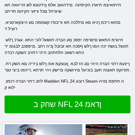
תיתואיצמ תיארנ הקיפרגה .םידהואב אלמ ןוידטצא לש הריוואה תא
שיגרהל םכל ורזעי הקיזומ תריחב
.םתוא ריכמ ךניא םא םיללכה תא וריבסיו קשממה םע היצקארטניא
רוציל ד
.חיוורמ התאש םיסרפה יפסכ םע הברה תושעל לוכי התא .עגרכ ךלש
תווצל בושח יכה המו ךלש ףסכה תא זבזבל ןכיה רחב .םיפסכב לבגומ יד
התא רשאכ הלחתהב היהי רתויב השקה רבדה
.ןיינעמ רתוי הברה היהי םג הז לבא ,ןעוצקמ אוה ךלש ביריה םא השק רת
.תודוקפ תאצוה תעב בוכיעל םירושקה םיישק ויהי תרחא ,ריהמו ביצי טנר
.לוזב רתוי הברה רכמנ Madden NFL 24 רובע Steam-ה חתפמ םויה
ילוא ק
שחק ב NFL 24 ןדאמ