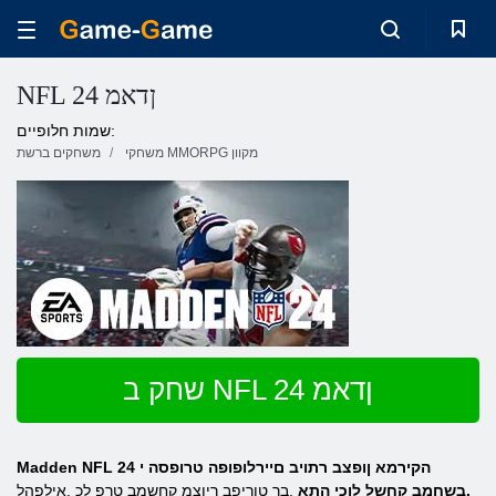
NFL 24 ןדאמ
שמות חלופיים:
משחקי MMORPG מקוון
משחקים ברשת
שחק ב NFL 24 ןדאמ
Madden NFL 24 הקירמא ןופצב רתויב םיירלופופה טרופסה י
.בשחמב קחשל לוכי התא
.בר טוריפב ריוצמ קחשמב טרפ לכ ,אילפהל