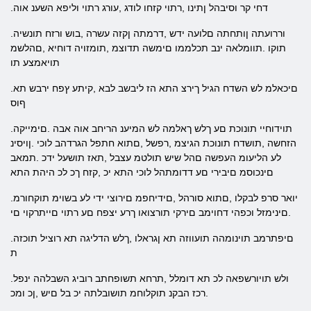
.דחי קר וסיבהל ןתינו ,רתוי קזחו לודג ,עורג רתוי וליפא השענ אוה
.וררועתה ןותחתה םלועה ידש ,דרמתה ןקזה עשרה ,בוש ורזח תונשיה
תוקו .תוומלאה ינב תכלממו םימשה תדוצמ ,תומזויה דוחיא ,םהלשמ
תויאמצע תו
.םיכאלמ לש השדח הגיל ךירצ התא הז ליבשב לבא ,קיתע ץפח ירבש תא
ףוס
.תוידוחיי תונוכת םע ךלש ךאלמה לש המיענ הריחב אוה אבה .םימייקה
הזחשה ,תושדח תונוכת הגיצמ ,רפשל ,םתוא חתפל הגרדהב לוכי .ןויסינ
לע הליעומ העפשה םהל שיש תולטמ עצבל ,תאז תושעל ידכ .תמאב
םינכוסמ םיבירי םע דדומתהל לוכי התא יכ ,קזח ךכ לכ היהת התא
.יואר סרפ לבקלו ,םתוא סורהל ,םידיחפמ םירוצי ידי לע בשוימ תוקחורמ
.םינימזל וכפהי דחוימב םירקי תורצואו ךרע יצפח םע רתוי םייתרקוי םי
.םיפתרמב תוינומהה תועווזה תא ןגראלו ,ךלש הדליגה תא רוציל תוכזה
ת
.ולש תויורשפאה לכ תא דומלל ,תרחא תשופחתב רוביג השבלהה ינפל
.רכז הבקנ תוקלוחמ תושובלתה יכ בל םיש ,ןכ ומכ