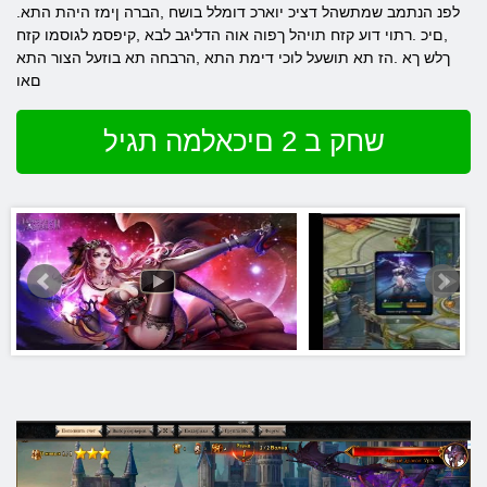
.לפנ הנתמב שמתשהל דציכ יוארכ דומלל בושח ,הברה ןימז היהת התא
,םיכ .רתוי דוע קזח תויהל ךפוה אוה הדליגב לבא ,קיפסמ לגוסמו קזח
ךלש ךא .הז תא תושעל לוכי דימת התא ,הרבחה תא בוזעל הצור התא
םאו
שחק ב 2 םיכאלמה תגיל