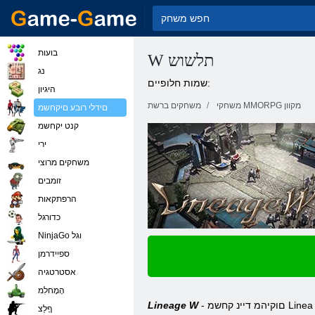
בועות
W תלשוש
נג
שמות חלופיים:
היגיון
משחקי MMORPG מקוון
משחקים ברשת
םידלי רובע םיקחשמ
קנט יקחשמ
ירי
משחקים מרוצי
זומבים
הרפתקאות
כדורגל
NinjaGo וגל
ספיידרמן
אסטרטגיה
הָמָחלִמ
 Linea Lineage
Lineage W
ףָלַצ