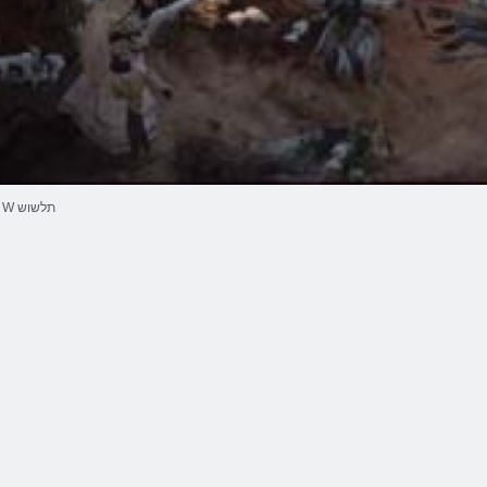
W תלשוש