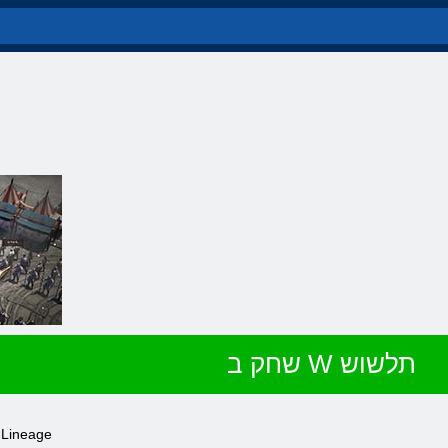
שחק ב W תלשוש
- םוקיהמ דיינ קחשמ