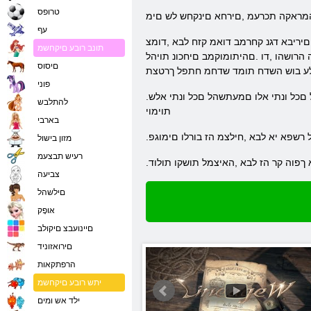
טרופס
עף
יריבא דגנ קחרמב דואמ קזח לבא ,דומצ
תונב רובע םיקחשמ
הרושהו ,דו .םהיתומוקמב םיחכונ תויהל
םיסוס
פוני
.םיכובמו םינוקרד ,םידש םע ,היזטנפ םלוע ותוא ןיידע הז .תויתצובק תומישמ םג שי ,םעט לכל םיטסווק הברה שי קחשמב .םימי המכל קחשמהמ חוכשל םכל ונתי אלו םמעתשהל םכל ונתי אלש
להתלבש
תוימוי
בארבי
ל רשפא יא לבא ,חילצמ הז בורלו םימוגפ
מזון בישול
רעיש תבצעמ
א ךפוה קר הז לבא ,האיצמל תושקו תולוד
צביעה
םילשהל
אּופָק
םיינועבצ םיקולב
םירואזוניד
הרפתקאות
יתש רובע םיקחשמ
ילד אש ומים