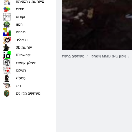
םיקחשמ 3 תמאתה
חידות
וקודוס
המוז
סירטט
דראיליב
3D יקחשמ
IO יקחשמ
משחקי MMORPG מקוון
משחקים ברשת
םיפלק יקחשמ
רטילוס
טָמְחַׁש
דייג
משחקים מקוונים