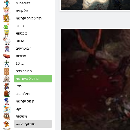
Minecraft
זול קונית
תורוטקירק יקחשמ
חינוכי
בובספוג
החווה
רובוטריקים
מכוניות
בן 10
החירב רדח
םידליל םיקחשמ
מריו
החילזון בוב
קינוס יקחשמ
יִקס
משימות
משחקי פלאש