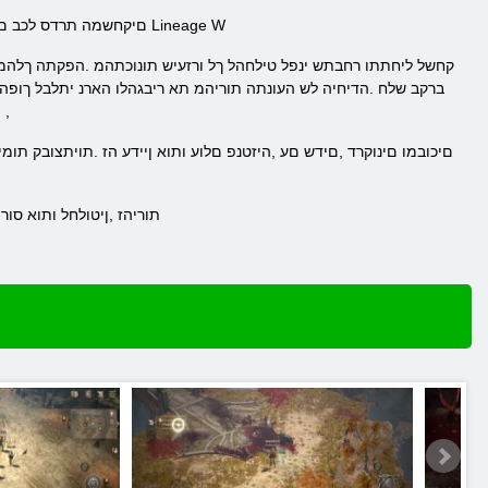
םיקחשמה תרדס לכב םיעובטה ידוחיי םסקו הריווא קחשמל .הז לכ תא תרשפאמ קחשמב תמשוימה המראקה תכרעמ ,םירחא םינקחש לש םימ Lineage W
קחשל ליחתתו רחבתש ינפל טילחהל ךל ורזעיש תונוכתהמ .הפקתה ךלהמב 
ברקב שלח .הדיחיה לש העונתה תוריהמ תא ריבגהלו הארנ יתלבל ךופהל
םיבייח תוירוגטקה שולש לכ לש םיגיצנ ,ןיט .רבכ ומלשוהש םיטסווק רבעמ ידי לע בוש השדח תומד שדחמ חתפל ךרטצת ,
.תוריהז ,ןיטולחל ותוא ס