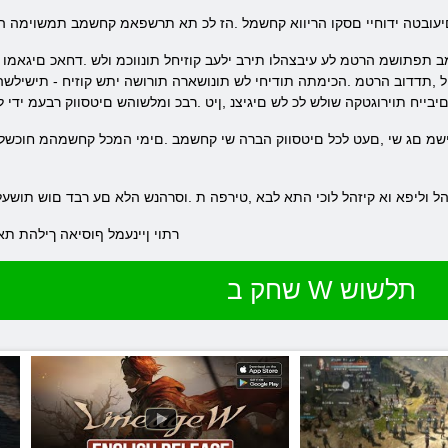
תפתושמ הרטמ לע עיבצהלו תירב ילעב קוזיחל תונווכמ ולש .דחאכ םיגאמו ם
 ,תדדוב הרטמ .הכימתה תודיחי לש תונושארה תורושה יתש קוזיח - תישילשה 
ורהל וליפא וא קיזהל לוכי התא לבא ,טירפה ת .וסרהנש הלא םע רבד םוש תושע
.רתוי ןיינעמל ףוסיאה ךילהת ת
שחק ב W תלשוש