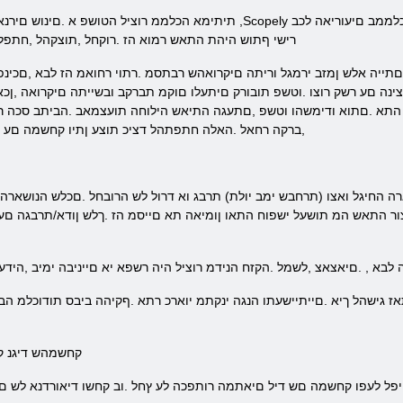
תיתימא הכלממ רוציל הטושפ א .םינוש םירנא'זב םיידגא םיקחשמ המכ רוציל וחילצהש ,Scopely ה
רישי ףתוש היהת התאש רמוא הז .רוקחל ,תוצקהל ,חתפל ,
נה םע רשק רוצו .וטשפ תובורק םיתעלו םוקמ תברקב ובשייתה םיקרואה ,ןכא
התא .םתוא ודימשהו וטשפ ,םתעגה התיאש הילוחה תועצמאב .הביתב סכה רדח
,ברקה רחאל .האלה חתפתהל דציכ תוצע ןתיו קחשמה םע ת
ר התאש המ תושעל ישפוח התאו ןומיאה תא םייסמ הז .ךלש ןודא/תרבגה םע ד
לבא , .םיאצאצ ,לשמל .הקזח הנידמ רוציל היה רשפא יא םייניבה ימיב ,הידע
.םכבל תמושתל יואר Kingdom Maker קחשמהש דיג
 יפל לעפו קחשמה םש דיל םיאתמה רותפכה לע ץחל .וב קחשו דיאורדנא לש 