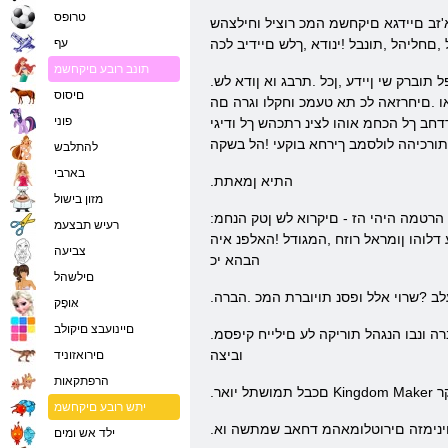
טרופס
צמשל ע .יתרבח ביכרמ תולעב תויגטרטסאל די הטישוה םדי תעכ .ךתכלממב םיעוריאה לכב
םחליהל ,תונבל !ינודא ,ךלש םיידיב לכה
עף
תונב רובע םיקחשמ
.וגרהנ קלח ,ומלענ םיבשותהמ קלח - ךתוא שגופ אל דחא ףא לבא ,הבישה .םתייה אלש ןמזב ירמגל וריתה םיקרואהש רבתסמ .רתוי רחואמ הז לבא ,םכינפל תוברק שי ןיידע ,ןכל .תרבג וא ןודא לש
םיסוס
ו .םיחרזאה לכ תא טעמכ וחקלו וגרה םה
פוני
ב ךל הכחמ אוהו לצינ רתכהש ךל ודיגי
ורכיהה לולסמב ךירחא בוקעי !הל בשקה
להתלבש
בארבי
.התיא ןמאתת
מזון בישול
:רוציי ינבמ הנב הליחת .ליחתהל ידכ וקיפסי תויצילימ םישיש .םכלש הנושארה החיגל ואצו (תרחבש ימב יולת) תרבג וא דרול לש הרובחל .םכלש הנושארה הרטמה היהי הז - םיקרוא לש ןטק הנחמ
רעיש תבצעמ
לוהו ןומראל רוזח ,המגודל !האלפנ איה
צביעה
הבהא יכ
םילשהל
לב ?שרוי אלל ופסנ תויוברת המכ .הברה
אּופָק
םיינועבצ םיקולב
.ךלש תא רעזמלו ולש םידספהה תא םסקמל ךילע ,ביוא םיפקות רשאכ ?תאז גישהל ךיא .םייתיישעתו הנגה ינקתמ יוארכ רתא .ףקיהה ביבס תודוכלמ הברה ונבו הנגהל תוריקה לע םילייח קיפסמ
וביצה
םירואזוניד
הרפתקאות
נ קר
יתש רובע םיקחשמ
םינימזה םירוטלומאהמ דחאב שמתשה וא
ילד אש ומים