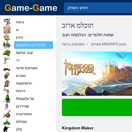
בועות
תוכלמ ארוב
נג
שמות חלופיים: הכלממה הנוב
היגיון
משחקי MMORPG מקוון
משחקים ברשת
םידלי רובע םיקחשמ
קנט יקחשמ
ירי
משחקים מרוצי
זומבים
הרפתקאות
כדורגל
NinjaGo וגל
ספיידרמן
אסטרטגיה
הָמָחלִמ
Kingdom Maker
ףָלַצ