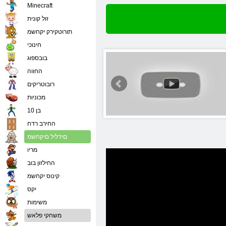
Minecraft
זול קונית
תורוטקירק יקחשמ
חינוכי
בובספוג
החווה
רובוטריקים
מכוניות
בן 10
החירב רדח
םידליל םיקחשמ
מריו
החילזון בוב
קינוס יקחשמ
יִקס
משימות
משחקי פלאש