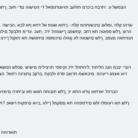
הרוצ ,ךלש ספוטה תא רחב ,קחשמב ךישמהל ידכ ,תעכ .עדימ תלבקל םילוצי
הנורחאה םעפב .ךלש םישנאה לע ןגהלו םיכומסה םיחטשה תא תוקנל ךירצ 
דוע אצמנ ריעהמ .םיבאשמ תרוצב סרפ ולבקת ,ברקב ןוחצינה רחאל .הצו
.הברהל יארחאו ןודא התא יכ ,ךלש תובוחה חטש תא וביחרה םימזיה 
.תוארוהה