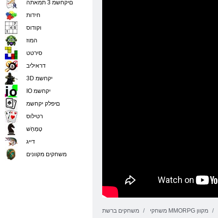
םיקחשמ 3 תמאתה
חידות
וקודוס
המוז
סירטט
דראיליב
3D יקחשמ
IO יקחשמ
םיפלק יקחשמ
רטילוס
טָמְחַׁש
דייג
משחקים מקוונים
משחקי MMORPG מקוון
משחקים ברשת