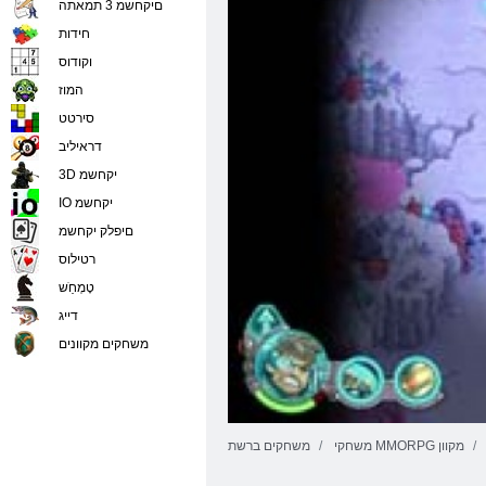
םיקחשמ 3 תמאתה
חידות
וקודוס
המוז
סירטט
דראיליב
3D יקחשמ
IO יקחשמ
םיפלק יקחשמ
רטילוס
טָמְחַׁש
דייג
משחקים מקוונים
משחקי MMORPG מקוון
משחקים ברשת