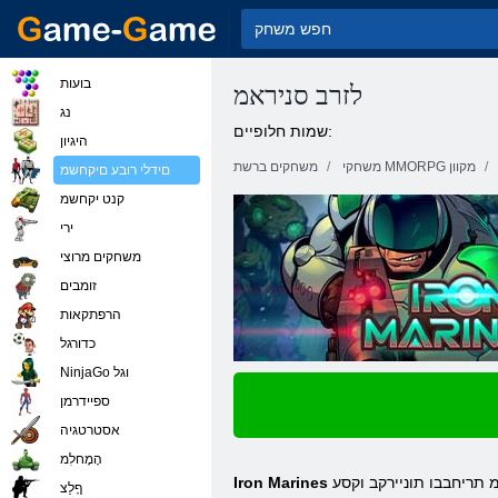
בועות
לזרב סניראמ
נג
שמות חלופיים:
היגיון
משחקי MMORPG מקוון
משחקים ברשת
םידלי רובע םיקחשמ
קנט יקחשמ
ירי
משחקים מרוצי
זומבים
הרפתקאות
כדורגל
NinjaGo וגל
ספיידרמן
אסטרטגיה
הָמָחלִמ
ןפוד אצוי דואמ טמרופב םידיינ םירי .ןווקמ אל בצמב קחשל לכותש תמא ןמזב היגטרטסא קחשמ הנה .ריוצמ ןונגסב דמימ תלתב תניוצמ הקיפרגה .הקיזומ תריחבבו תוניירקב וקסע
Iron Marines
ףָלַצ