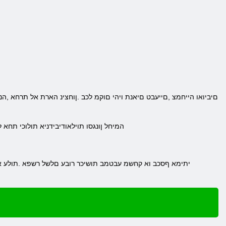
.המיחל ןונגסו תוילאודיבידניא תולוכי תחא