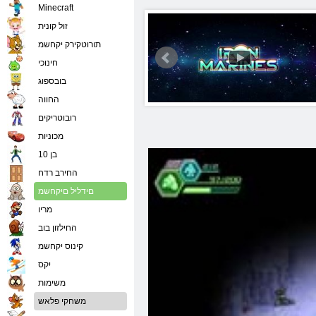
Minecraft
זול קונית
תורוטקירק יקחשמ
חינוכי
בובספוג
החווה
רובוטריקים
מכוניות
בן 10
החירב רדח
םידליל םיקחשמ
מריו
החילזון בוב
קינוס יקחשמ
יִקס
משימות
משחקי פלאש