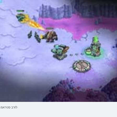
לזרב סניראמ