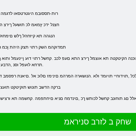
.רות-תססובמ היגטרטסאו לדגמה ת
.חצנל ידכ ץמאמ לכ תושעל ךירצ ה
.הנגהה תא קיזחהל ךלש םימחולל
.תמדוקהמ השק רתוי תצק היהת ןכמ רח
.תרחא לועפל וסנ ,הדבע
 לכל ,תוידוחיי תויומד ולא .הנושארה המרהמ םינימז םלוכ אל .םיאנת רפסמב 
.ברקה הדשב תונוש תוקיטקט תועצ
שחק ב לזרב סניראמ