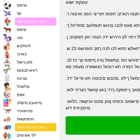
עוצקמ ישנא
טרופס
נגה רנא'זב תפומ תוריצי המכ ואיצוה ר
עף
תונב רובע םיקחשמ
תא םעפ לכבו םינוש תומלועב םחליהל ך
םיסוס
 רתוי לק היהיש ידכ הנגה יווק תמקהב ן
פוני
להתלבש
אלש תחא לכו לכה ךסב תומישמ 23 ש
בארבי
.םיביואו הייחמצ ,םייעבט םיאנת ויהי םוקמ לכב .ןוחצינ הארת אל תרחא ,הנוכנה הקיטקטה תא אוצמל ךירצ התא םעפ לכב .קחשל רתוי דוע ןיינעמל ותוא ךפוהש המ ,קחשמל ןוויג ףיסומ קר הז לב
מזון בישול
 אל המרה תא רובעל הנושארה םעפה םא
רעיש תבצעמ
דומעל ךילע ,םהבש םיבוטה תא סייגל ידכ
צביעה
םילשהל
מאב ןייפמקה ךרד בוש קחשל הצרת ילוא
אּופָק
.יתימא ףסכב וא קחשמ עבטמב תושיכר רובע םלשל רשפא .תולע אלל םג תוחונב קחשל לכותש ךכ ,םינדמח םניא םיחתפמה .קחשמה תא ורציש םישנאב וכמתו ןטק םוכס ועיקשה ,הלאכ
םיינועבצ םיקולב
םיטקיורפ דוע
םירואזוניד
הרפתקאות
יתש רובע םיקחשמ
ילד אש ומים