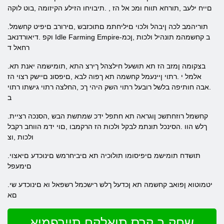
םייח ילעב ,תורחא תווח ומכ אל הז , .תיבויחו הזילע הקיזומה ,בוט לוקה
.תוריהמב לכה ןיבהל ולכוי םיליחתמ םתוכזבש ,םירורב םיפיט קחשמל
וקפ .דיאורדנאב Idle Farming Empire-ב קחשמהמ תונהיל ולכות ,ןכמ
רחאל ד
.בצקומה ןמזב הז תא תושעל חילצהל ךירצ התא ,תומישמה יאנת תא
אלמל י .רתוי ןיינעמל קחשמה תא ךפוה לבא ,םיפסונ םיישק רצוי הז
.אבה חותיפה בלשל רובעל רתוי השק היהי ךכ ,החלצה רתוי גישתו רתוי
ב
.קחשמל רוזחתשכ ןוגראה תא חתפל ידכ שמתשת הבש ,הסנכה רציית
ךלש הוו .הסינכל תונתמ לבקל ולכות הז הרקמבו ,םוי ידמ הווחב רקבל
ולכות ,וצ
.תושדח תומישמ םיפיסומו תולוכיה תא םיביחרמש םינוכדע םיאצוי
םימעפל
.יטמוטוא ןפואב קחשמה תא ןכדעל ךלש רישכמל רשפאל וא םינוכדע שי
םא
שחק ב קרס תואלקח תיירפמיא