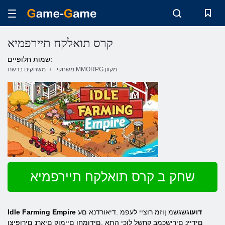
קרס תואלקח תיירפמיא
שמות חלופיים:
משחקי MMORPG מקוון
משחקים ברשת
שחק ב קרס תואלקח תיירפמיא
Idle Farming Empire דועו
גשגשמ ןוזמ רוציי לעפמ .דיאורדנא םע
םידיינ םירישכמב קחשל לוכי התא .םידומחו םיימוק םיארנ םירופיצו