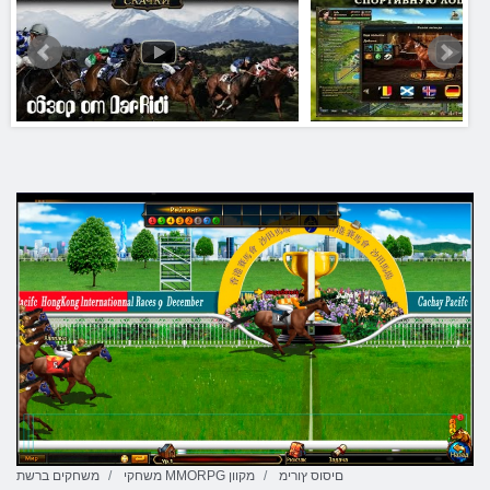
םיסוס ץורימ
משחקי MMORPG מקוון
משחקים ברשת