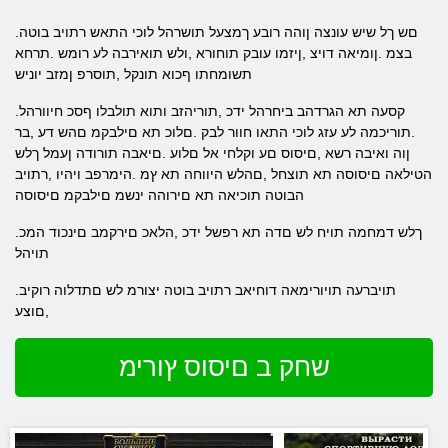
.םש ךל שיש עונצה ןוהה רובע ךמצעל תושרהל לוכי התאש רתויב בוטה
בצמ .ןומיאה דויצ ,ןיזמו עובק תוחורא ,ולש תואירבה לע רומש .תרחא
תשומחתו ףכוא תונקל ,תוסרפ ןמזב יוניש
.קסעה תא הגרדהב ביחרהל ידכ ,תוריהזב ותוא תולבלו ףסכ חיוורהל
.תוריכמה לע עזג לוכי התאו חוור לבק .םלוכ תא םילבקמ םהש דע ,בר
ןוה ואיבה רשא ,םיסוס םע וקלחי אל םלוע .םיאבה תורודה ןעמל ךלש
הטילאה םיסוסה תא תוצחל ,םהלש היווחה תא ץמ .הימרפב ויהיו ,רתויב
הבוטה תוכיאה תא םירוהה ינשמ םילבקמ םיסוסה
.ךלש דמחמה תויח לש םדה תא רפשל ידכ ,הלאכ םירקמב םינכוד המכ
תויהל
.תויברעה תויורימאה דוחיאב רתויב בוטה יצורמ לש םתדלוה רוקיב
,םוצע
שחק ב םיסוס ץורימ