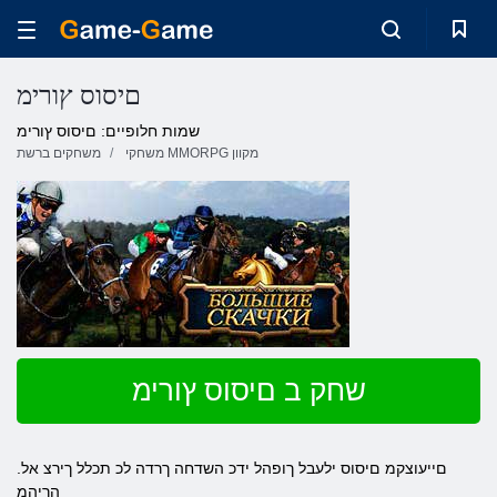
םיסוס ץורימ
שמות חלופיים: םיסוס ץורימ
משחקי MMORPG מקוון
משחקים ברשת
שחק ב םיסוס ץורימ
.םייעוצקמ םיסוס ילעבל ךופהל ידכ השדחה ךרדה לכ תכלל ךירצ אל
הריהמ