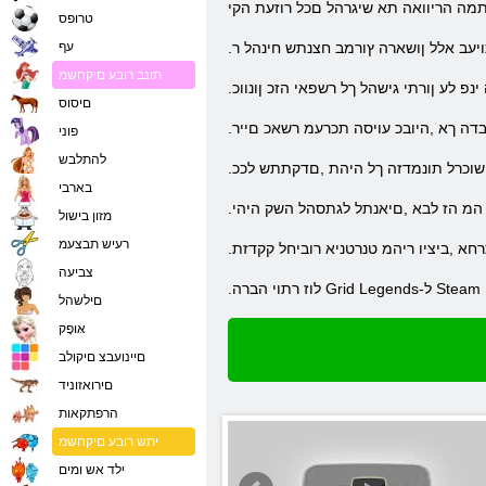
תמה הריוואה תא שיגרהל םכל רוזעת הקי
טרופס
תויעב אלל ןושארה ץורמב חצנתש חינהל ר
עף
תונב רובע םיקחשמ
 ינפ לע ןורתי גישהל ךל רשפאי הזכ ןונווכ
םיסוס
בדה ךא ,היובכ עויסה תכרעמ רשאכ םייר
פוני
להתלבש
שוכרל תונמדזה ךל היהת ,םדקתתש לככ
בארבי
המ הז לבא ,םיאנתל לגתסהל השק היהי
מזון בישול
רעיש תבצעמ
צביעה
םילשהל
אּופָק
םיינועבצ םיקולב
םירואזוניד
הרפתקאות
יתש רובע םיקחשמ
ילד אש ומים