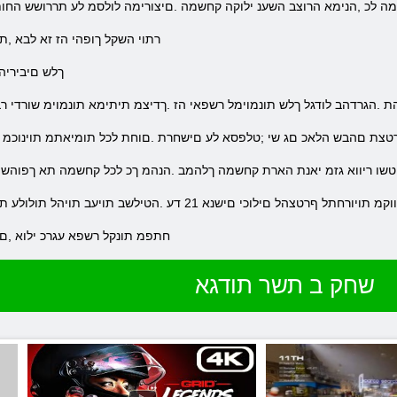
מה לכ ,הנימא הרוצב השענ ילוקה קחשמה .םיצורימה לולסמ לע תררושש החו
.רתוי השקל ךופהי הז זא לבא ,
.ךלש םיביריה
הת .הגרדהב לודגל ךלש תונמוימל רשפאי הז .ךדיצמ תיתימא תונמוימ שורדי ר
כרטצת םהבש הלאכ םג שי ;טלפסא לע םישחרת .םוחת לכל תומיאתמ תוינוכמ 
חטשו ריווא גזמ יאנת הארת קחשמה ךלהמב .הנהמ ךכ לכל קחשמה תא ךפוהש 
תויורחתל ףרטצהל םילוכי םישנא 21 דע .הטילשב תויעב תויהל תולולע תרחא ,ביציו ריהמ טנרטניא רוביחל קקדזת
.לוז רתוי הברה Grid Legends-ל Steam חתפמ תונקל רשפא עגרכ ילוא ,ם
שחק ב תשר תודגא