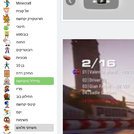
Minecraft
זול קונית
תורוטקירק יקחשמ
חינוכי
בובספוג
החווה
רובוטריקים
מכוניות
בן 10
החירב רדח
םידליל םיקחשמ
מריו
החילזון בוב
קינוס יקחשמ
יִקס
משימות
משחקי פלאש