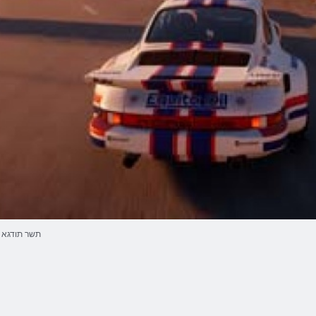
תשר תודגא