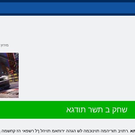
מירוץ
שחק ב תשר תודגא
תא
.רתויב תוריהמה תוינוכמה לש הגהה ירוחאמ תויהל ךל רשפאי הז קחשמה ך