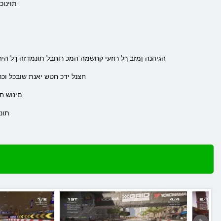
תוינוכ
.הגיהנה ןמזב ךל רוזעי קחשמה המכ רוחבל תונמדזה ךל הי
.חצנל ידכ חטש יאנת שובכל ו
.םינוש 
.תונווקמ 