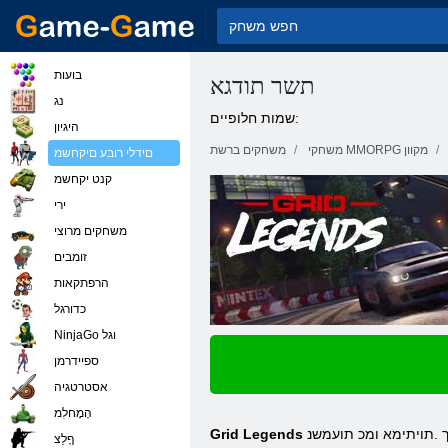
בועות
תשר תודגא
נג
שמות חלופיים:
היגיון
משחקי MMORPG מקוון
משחקים ברשת
םידלי רובע םיקחשמ
קנט יקחשמ
ירי
משחקים מרוצי
זומבים
הרפתקאות
כדורגל
NinjaGo וגל
ספיידרמן
אסטרטגיה
הָמָחלִמ
 .תויתימא ומכ תועמשנ
ףָלַצ