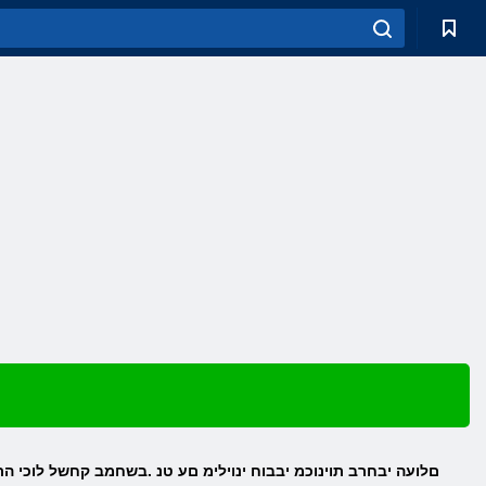
Grid Legends םלועה יבחרב תוינוכמ יבבוח ינוילימ םע טנ .בשחמב קחשל לוכי ה