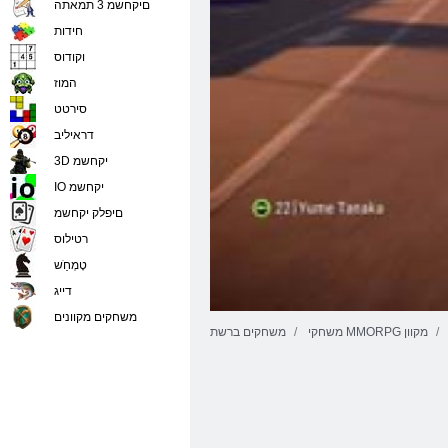
םיקחשמ 3 תמאתה
חידות
וקודוס
המוז
סירטט
דראיליב
3D יקחשמ
IO יקחשמ
םיפלק יקחשמ
רטילוס
טָמְחַׁש
דייג
משחקים מקוונים
משחקי MMORPG מקוון
משחקים ברשת