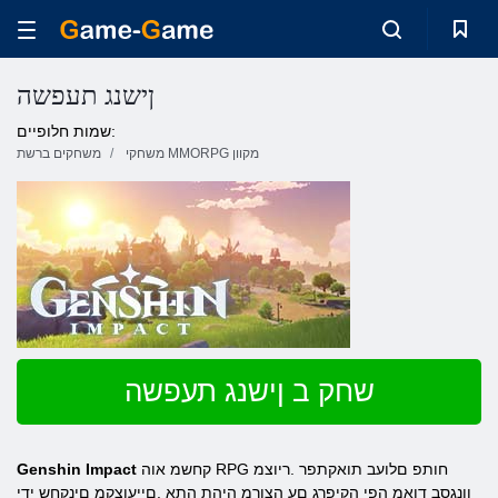
ןישנג תעפשה
שמות חלופיים:
משחקי MMORPG מקוון
משחקים ברשת
שחק ב ןישנג תעפשה
קחשמ אוה RPG חותפ םלועב תואקתפר .ריוצמ
Genshin Impact
ןונגסב דואמ הפי הקיפרג םע הצורמ היהת התא .םייעוצקמ םינקחש ידי