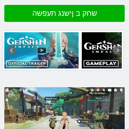
שחק ב ןישנג תעפשה