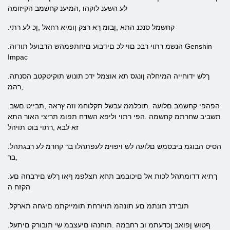
לע השענ לוקהו ,המיענ קחשמב הקיזומה
.קחשמל סנכנ התא ,ןבומ ךא רצק ןומיא רחאל ,ןכ לע רתי
.הנשמ רתוי רבכ םוי לכ םידבוע םיחתפמהש הדבועל תודוה Genshin
Impac
.ךלש ידוחייה המיחלה ןונגס תא אוצמל ידכ תונוש תוקיטקטב הסנתה
,רהמ
.הפהפי קחשמב םלועה .תוכלממ עבשל תקלוחמ וזה ץראה ,תבייט םשב
תשביב שחרתמ קחשמה .הפי רתוי וליפא השדח תפומ תריצי האור התא
זא לבא ,רתוי בוט תויהל
.הסיט הבוגמ ביבסמש םלועה לש ויפוימ לעפתהלו בר קחרמ לע רבגתהל
,בר
.ךתיא דדומתהל לכות אל םיכובמב תחא תצלפמ ףאו ךלש םירבחה םע
הקזח ה
.תובידנ תונתמ םע תונהמ תויורחת תומייקתמ םיגחה תארקל
.ףטוש ןפואב ןכדעתמ וב רחבמה .תוחנהו םיעצבמ שי תובורק םיתעל