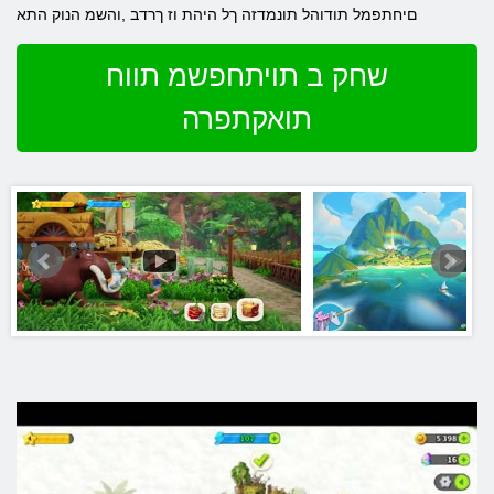
םיחתפמל תודוהל תונמדזה ךל היהת וז ךרדב ,והשמ הנוק התא
שחק ב תויתחפשמ תווח
תואקתפרה