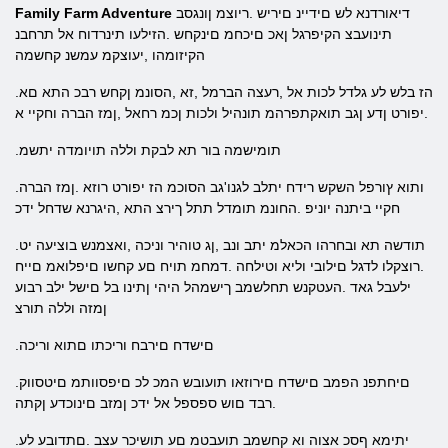
דיאורדנא לש םידיינ םיריש .ריוצמ ןונגסב
Family Farm Adventure
תינועבצ הקיפרגל ןאכ םיכחמ םינקחש .הזילעו תינרדוח אל תרחבנ
הקיזומהו ,יעוצקמ עמשנ קחשמה
.הז בלש לע גלדל לכות אל ,רעצה הברמל ,זא ,הסונמ ןקחש רבכ התא םא
.יפורט ןדע ןגב תואקתפרהמ תונהיל ולכות ןכמ רחאל ,ןמז הברה וחקיי א
.תומישמה בור תא לבקת וללה תויומדה יתשמ
.ותוא ץורפל השקש רידח יתלב לגנו'גב הסוכמ הז יפורט רוזא .ןמז הברה
חקיי ביתנה יוניפ .החונמ תומדל תתל ךירצ התא ,היגרנא שדחל ידכ
.תודשה תא ובחרהו הכאלמ יתב ונב ,ןג טוהיר וניכה ,ואצמנש בוציעה יט
.רוצקלו לדגל םילובי וליא וטילחה .דמחמ תויח םע קחשו םיפלואמ םייח
ילעבל גאד .העטקנש תחלשמב ךישמהל היהי ןתינו בל םישל ילב רבוע
ןמזה וללה תורצ
.םישדח םירבח וריכתו םתוא וריכה
.םיחתפנ הפמב םישדח םירוזאו תועובש המכ לכ םיפסוותמ םיטסווק
.רבד םוש ספספל אל ידכ ןמזב םינוכדע ןקתה
.יתימא ףסכ אצוה וא קחשמב תועבטמ םע תושיכר עצב .םתדובע לע