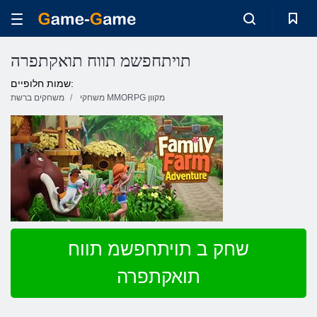
תויתחפשמ תווח תואקתפרה
שמות חלופיים:
משחקי MMORPG מקוון
משחקים ברשת
שחק ב תויתחפשמ תווח
תואקתפרה