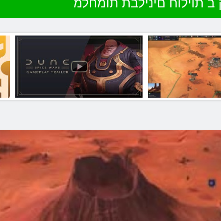
ב תוילוח םינילבת תומחלמ