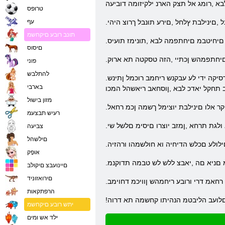
א ,רומג אל תצק הארנ ילקיזומה דוביעה
טרופס
 ,םינילבת ץלחל ,םירע תונבל ךרוצ היהי
עף
תונב רובע םיקחשמ
םיחיטבמ םיחתפמה לבא ,תונימז תועיס
םיסוס
 םיחתפמהש ןכתיי ,הזה טסקטה תא ארוק
פוני
להתלבש
.ןוזמ םע ותוא םיכרוצש םישנאל םימי תוכירא ןתונ אוה יכ ךרע לעב אוה .ללח יטוונל םג יחרכה הז .םייתד םיסקטב שמשמ אוה ,ףסונב .ישדוח סיסב לע רסיקה ידי לע עבקנש ריחמב רוכמל ןתינש
בארבי
ב תחקל יאדכ לבא ,ןוסחאב ריאשהל המכו
מזון בישול
קר אלו םינילבת יוצימל ךשמה ןכמ רחאל
רעיש תבצעמ
 ולגת תרחא ,ןמזב יוצרו םיסימ םלשל שי
צביעה
םילשהל
ילולע םכלש הדיחיה וא חולשמהו ורהזיה
אּופָק
עמ םניא םה ,יאבצ ללש לש טבמה תדוקנמ
םיינועבצ םיקולב
םירואזוניד
הרפתקאות
 םלועב הליבטמ הנהיתו קחשמה תא דרוה
יתש רובע םיקחשמ
ילד אש ומים