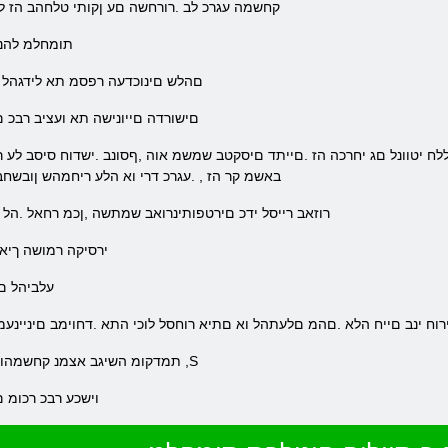
קחשמה עגרכ לב .רורחשה םע ןקותי טלחהב הז לב
.תומחלמ להנל
.םהלש םינוכדעה רפסמ תא לידגהל 
.םישורדה םייונישה תא ועציב רבכ
באשמ קר הז , .עגרכ דרי וא הלע ריחמהש ןובשח
.רוזאב רייסל ידכ םירטפותינרואב שמתשה ,ןכמ רחאל .הל 
.ירסיקה רמושה ךיא
.עלביהל ם
ירוח ינב םייח הלא .םהמ םלעתהל וא םתיא רוחסל לוכי התא .דחוימב םיניינ
.תמדקומ השיגב אצמנ קחשמהו רחאמ דרי ורובע ריחמהש ןוויכמ דחוימב ,S
!וישכע רבכ רכומ