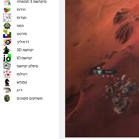
םיקחשמ 3 תמאתה
חידות
וקודוס
המוז
סירטט
דראיליב
3D יקחשמ
IO יקחשמ
םיפלק יקחשמ
רטילוס
טָמְחַׁש
דייג
משחקים מקוונים