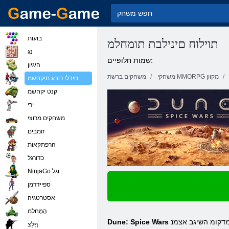
בועות
תוילוח םינילבת תומחלמ
נג
שמות חלופיים:
היגיון
משחקי MMORPG מקוון
משחקים ברשת
םידלי רובע םיקחשמ
קנט יקחשמ
ירי
משחקים מרוצי
זומבים
הרפתקאות
כדורגל
NinjaGo וגל
ספיידרמן
אסטרטגיה
הָמָחלִמ
הליגרה שממ אל לבא ,תמא ןמז תי .בלש רחא בלשל המוד תויהל לוכי אוה ,תמיוסמ הדימב ,ןכלו ,ידמל טאל .תונתשהל יושע הז אלמה רורחשה דעו תמדקומ השיגב אצמנ
Dune: Spice Wars
ףָלַצ