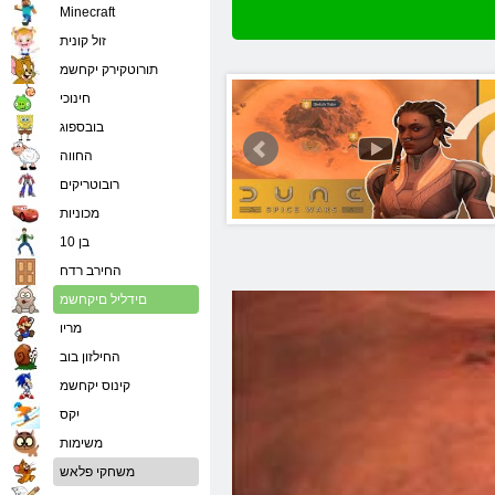
Minecraft
זול קונית
תורוטקירק יקחשמ
חינוכי
בובספוג
החווה
רובוטריקים
מכוניות
בן 10
החירב רדח
םידליל םיקחשמ
מריו
החילזון בוב
קינוס יקחשמ
יִקס
משימות
משחקי פלאש