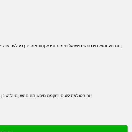
.וזה הטנלפה לש םיירוקמה םיבשותה םהש ,םיילרטינ ן