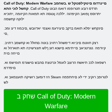
Call of Duty: Modern Warfare םיינרדומ םיטקילפנוקל ש .בשחמב
.Call of Duty תרדס רובע תטרופמו דואמ הבוט
קחשל לוכי התא
יתרוסמ ןפואב הקיפרגה .יללכה ןונגסה תא תמאות הקיזומה ,יתוכיא
ילוקה קחשמה
.םינקחש יפלא תואמ ברקב םיצירעמ ואצמי יאדוובש ,םיבמוז דיצ ומכ
,םי
.רצק חווטמ םיביוא דימשהל רתויב בוטה םחולל וא קחשמב רתויב
קיודמה .טנרטניאב םייתימא םישנא דגנ ךלש תונורשיכה תא תוארהל וא
םייחה םית
.רשפאה לככ תיאשח הרוצב לועפל וכרטצת םהבש םישגרמ תומישמ וא
םיפדרמ
.הז דומעב רושיקה תועצמאב וא Steam לטרופב רוקיב ידי לע םיחתפמה
לש
שחק ב Call of Duty: Modern
Warfare