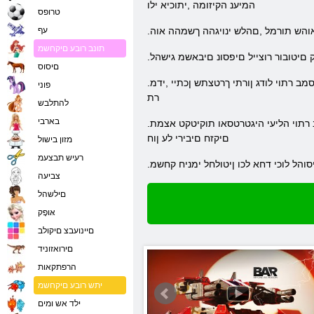
המיענ הקיזומה ,יתוכיא ילו
טרופס
עף
תונב רובע םיקחשמ
ק םיטובור רוצייל םיפסונ םיבאשמ גישהל
םיסוס
.תמא ןמזב ,קחשמב רחא רבד לכ ומכ ,םישחרתמ תוברק .םימחולל תודוקפ ןתמ ידי לע תוריהמב לועפל ךירצ הלאכ םיעגרב .חצנל ידכ שאה חוכבו םירפסמב רתוי לודג ןורתי ךרטצתש ןכתיי ,ידמ
פוני
רת
להתלבש
בארבי
.תיתוכאלמה הניבה תא סיבהל רשאמ השק רתוי הברה תויהל לוכי הז 10000 .רתוי הסונמ ןקחש הז םימעפל ,דדומתמ התא ימ לומ יולת לכה .ברקה הדשב רתוי הליעי היגטרטסאו תוקיטקט אצמת
םיקזח םיבירי לע ןוח
מזון בישול
רעיש תבצעמ
והל לוכי דחא לכו ןיטולחל ימניח קחשמ
צביעה
םילשהל
אּופָק
םיינועבצ םיקולב
םירואזוניד
הרפתקאות
יתש רובע םיקחשמ
ילד אש ומים