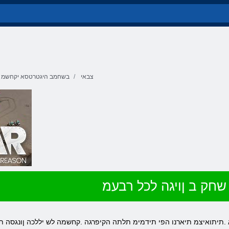
צבאי
בשחמב היגטרטסא יקחשמ
שחק ב ןויגה לכל רבעמ
.תיתואיצמ תיארנו הפי תידמימ תלתה הקיפרגה .קחשמה לש יללכה ןונגסה ת