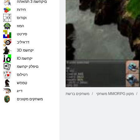
םיקחשמ 3 תמאתה
חידות
וקודוס
המוז
סירטט
דראיליב
3D יקחשמ
IO יקחשמ
םיפלק יקחשמ
רטילוס
טָמְחַׁש
דייג
משחקי MMORPG מקוון
משחקים ברשת
משחקים מקוונים