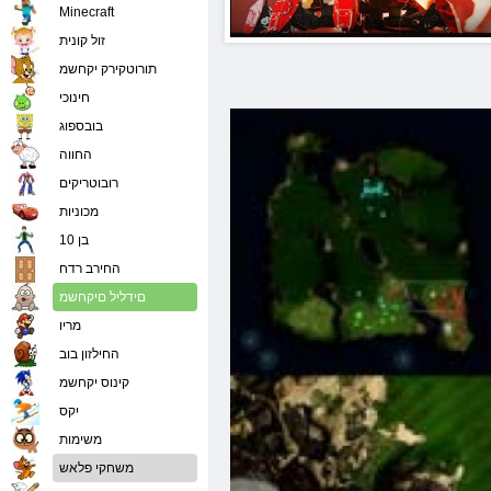
Minecraft
זול קונית
תורוטקירק יקחשמ
חינוכי
בובספוג
החווה
רובוטריקים
מכוניות
בן 10
החירב רדח
םידליל םיקחשמ
מריו
החילזון בוב
קינוס יקחשמ
יִקס
משימות
משחקי פלאש