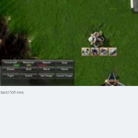
ןויגה לכל רבעמ