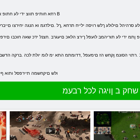
.רחא חותיפ תווצ ידי לע חתופ אוהש תורמל ,םהלש ינויגהה ךשמהה אוה B
לע סרהיהל םילולע ךלש רויסה ילייח תרחא ,ךל .םילדגמ וא הנגה יחירצו םייבר
.ולש םיקחשמה תיירפסל ותוא ףיס
שחק ב ןויגה לכל רבעמ