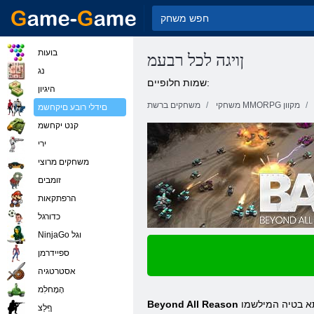
בועות
ןויגה לכל רבעמ
נג
שמות חלופיים:
היגיון
משחקי MMORPG מקוון
משחקים ברשת
םידלי רובע םיקחשמ
קנט יקחשמ
ירי
משחקים מרוצי
זומבים
הרפתקאות
כדורגל
NinjaGo וגל
ספיידרמן
אסטרטגיה
הָמָחלִמ
א בטיה המילשמו
ףָלַצ