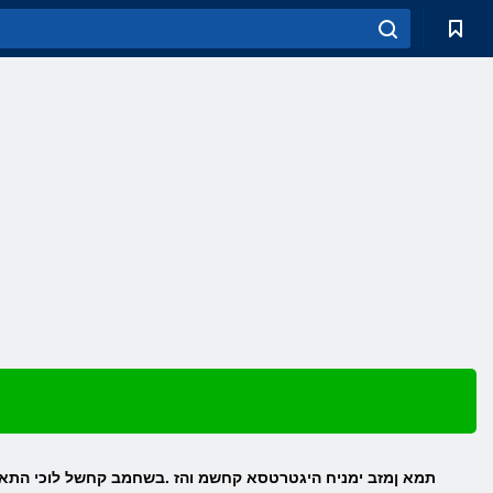
Beyond All Reason תמא ןמזב ימניח היגטרטסא קחשמ והז .בשחמב קחשל לוכי התא