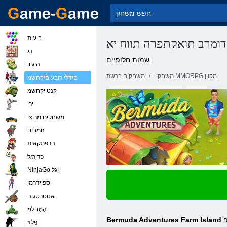
בועות
ומרב תואקתפרה תווח יא
נג
שמות חלופיים:
היגיון
משחקי MMORPG מקוון
משחקים ברשת
םידלי רובע םיקחשמ
קנט יקחשמ
ירי
משחקים מרוצי
זומבים
הרפתקאות
כדורגל
NinjaGo וגל
ספיידרמן
אסטרטגיה
הָמָחלִמ
פ
Bermuda Adventures Farm Island
ףָלַצ