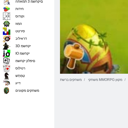
םיקחשמ 3 תמאתה
חידות
וקודוס
המוז
סירטט
דראיליב
3D יקחשמ
IO יקחשמ
םיפלק יקחשמ
רטילוס
טָמְחַׁש
משחקי MMORPG מקוון
משחקים ברשת
דייג
משחקים מקוונים