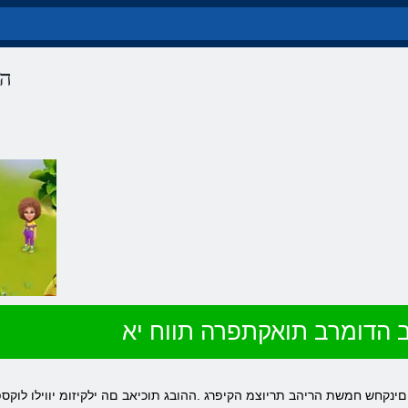
הד
 הדומרב תואקתפרה תווח יא
םינקחש חמשת הריהב תריוצמ הקיפרג .ההובג תוכיאב םה ילקיזומ יווילו לוקס