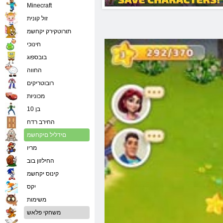
Minecraft
זול קונית
תורוטקירק יקחשמ
חינוכי
בובספוג
החווה
רובוטריקים
מכוניות
בן 10
החירב רדח
םידליל םיקחשמ
מריו
החילזון בוב
קינוס יקחשמ
יִקס
משימות
משחקי פלאש