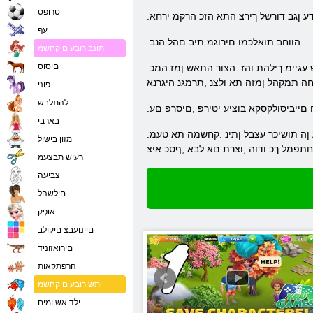
טרופס
דע ןגב דורשל ךירצ התא הזכ הרקמ ירחא
עף
.הווחב תואלכמו םירוגמ תיב םהל הנב
תונב רובע םיקחשמ
םיסוס
.ךמצעב העונתל ךרדה תא תונפל ךרטצת .ןמז חקייש שדחתהל ידכ היגרנא הברה שרודש עגיימ ךילהת והז .הצור התאש ןמז המכ Bermuda Adventures Farm Island קחשל לוכי התא .רוצקלו
ה תמקהל ןמזה תא ולצנ ,תרמגנ היגרנא
פוני
להתלבש
םייביסולקסקא בוציע יטירפ ,םיסרפ םע
בארבי
.םיבאשמה יאלמ תא שדחלו םיישומיש םירבד הברה תונקל לוכי התא םש .תוחנה שי םיגחבו ,ןכדעתמ חווטה .יתימא ףסכ רובע ןהו קחשמה עבטמ רובע ןה תושיכר עצבל ןתינ .קחשמה תא טעמ
מזון בישול
תפמל ךכ ודוה ,וצרת םא לבא ,ףסכ איצ
רעיש תבצעמ
צביעה
םילשהל
אּופָק
םיינועבצ םיקולב
םירואזוניד
הרפתקאות
יתש רובע םיקחשמ
ילד אש ומים