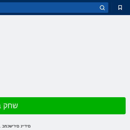
שחק ב
םידיינ םירישכמב .