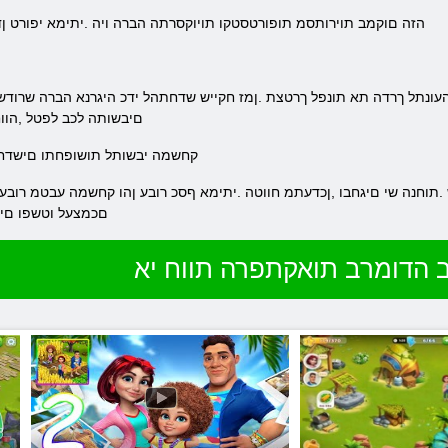
.הזה םוקמב תוירותסמ תופורטסטקו תויוקסרתה הברה ויה .יתימא יפורט ן
םיבשותה לכב לפטל ,הווח
.קחשמה יבשותל תושופחתו םישדח 
םכמצעל וטשפו םיח
 הדומרב תואקתפרה תווח יא