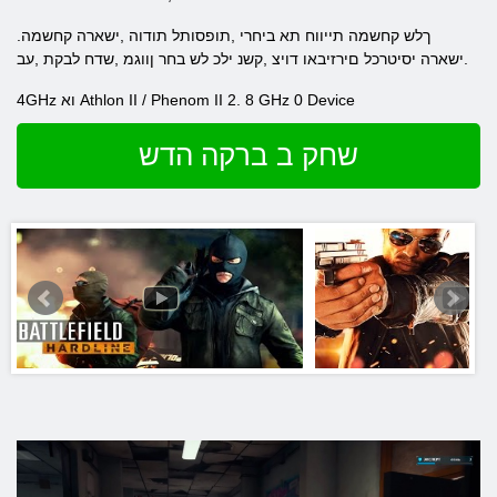
.ךלש קחשמה תייווח תא ביחרי ,תופסותל תודוה ,ישארה קחשמה
.ישארה יסיטרכל םירזיבאו דויצ ,קשנ ילכ לש בחר ןווגמ ,שדח לבקת ,עב
4GHz וא Athlon II / Phenom II 2. 8 GHz 0 Device
שחק ב ברקה הדש