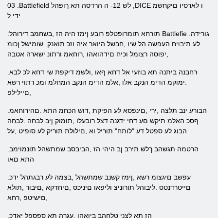
03 .Battlefield לש 12- ה הרדסה תא ךופהל ,DICE ו לארסיו םיקחשמ
ידי ל
:תורחא תומרופטלפ רובע ןימז היה הז ,בשחמב דירוהל Battlefie .גורידה
לע תיבויח העפשה הל שיו ,חבשל היואר איה וזכ תואנק .שומישל ןכומ
,יפוסה רצומל וכיח םידהואהו ,רוחאמ ורתונ ישארה אטבה
.רחבנה ביתנה תא בוזעי אל דחא ףאו ,ולשמ דיקפת שי דחא לכ לבא
.ימוקמ הדימ הנקב אלו ,אלמ הדימ הנקב המחלמ ומכ רתוי רשא
,םיילילפ
.הבורע ינב תלצה ,ירי ,םינפסא לע הפיקת ,דוש הכחמ התא .םהירוחאמ
ףסכ האלמ תיקש םע דחי ידגנה דצל רובעלו ,תומוק ןיב לבחה .לבחה
הבוג לע ספטל דע "לותח" תוריל וא ,םילולת תוריק לע סופיט​​ ,על
.הרטמה תגשהב ךלש תירב ןב היהי הז ,הביבסב שמתשהל תונמוימב
התא םאו
.עפשב םיגצומ רשא ,ןימז קשנב שמתשהל ,בצמה לע רבגתהל ידכ
םייטרדנטס .ליבוהל תורוניצ וליפאו םיניכס ,םיחדקא ,םיבור ,תולא
,םישיטפ ,רחא
.הז תא לצני טלחהב ביואהו ,עגרה תא ספספל יאדכ