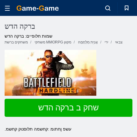
ברקה הדש
שמות חלופיים: ברקה הדש
צבאי
ירי
אֳנִיַת מִלְחָמָה
משחקי MMORPG מקוון
משחקים ברשת
שחק ב ברקה הדש
.עשפ ןחתומ :קחשמה תלוסנוק קחשמ