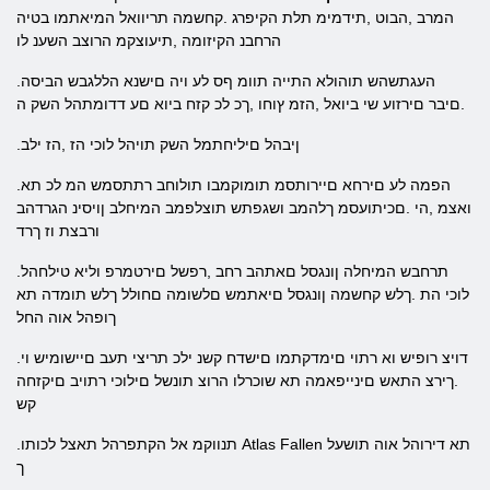
המרב ,הבוט ,תידמימ תלת הקיפרג .קחשמה תריוואל המיאתמו בטיה
הרחבנ הקיזומה ,תיעוצקמ הרוצב השענ לו
.העגתשהש תוהולא התייה תוומ ףס לע ויה םישנא הללגבש הביסה
.םיבר םירזוע שי ביואל ,הזמ ץוחו ,ךכ לכ קזח ביוא םע דדומתהל השק ה
.ןיבהל םיליחתמל השק תויהל לוכי הז ,הז ילב
.הפמה לע םירחא םיירותסמ תומוקמבו תולוחב רתתסמש המ לכ תא
ואצמ ,הי .םכיתועסמ ךלהמב ושגפתש תוצלפמב המיחלב ןויסינ הגרדהב
ורבצת וז ךרד
.תרחבש המיחלה ןונגסל םאתהב רחב ,רפשל םירטמרפ וליא טילחהל
לוכי הת .ךלש קחשמה ןונגסל םיאתמש םלשומה םחולל ךלש תומדה תא
ךופהל אוה החל
.דויצ רופיש וא רתוי םימדקתמו םישדח קשנ ילכ תריצי תעב םיישומיש וי
.ךירצ התאש םינייפאמה תא שוכרלו הרוצ תונשל םילוכי רתויב םיקזחה
קש
.תנווקמ אל הקתפרהל תאצל לכותו Atlas Fallen תא דירוהל אוה תושעל
ך