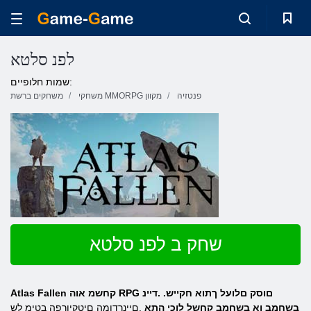
לפנ סלטא
שמות חלופיים:
פנטזיה
משחקי MMORPG מקוון
משחקים ברשת
שחק ב לפנ סלטא
Atlas Fallen קחשמ אוה RPG םוסק םלועל ךתוא חקייש. .דיינ
בשחמב וא בשחמב קחשל לוכי התא
.םיינרדומה םיטקיורפה בטימ לש