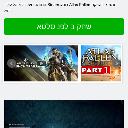
.החנהב תעכ רכמיהל לוכי Steam רובע Atlas Fallen חתפמ ,רושיקה
רחא
שחק ב לפנ סלטא