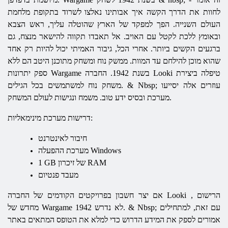
לחוות את הדרך הקשה איך אבותינו נאלצו לשרוד בתקופת מלחמת
העולם השנייה. הפך למפקד של הארץ שהוטלה עליך, ראש הצבא
ובאומץ ללכת לקטל עם האויב. אל תאבדו תקווה להישאר מנצח, גם
ברגעים הקשים ביותר. אחרי הכל, גיבור האמיתי יכול להיות רק אחד
שהוא מוכן להילחם עד המוות. ממשק נוח ומשחק מתוכנן היטב הם ללא
טיפלה ביצירת
Looki
בשנת 1942. החברה
Wargame
ספק יתרונות
משחק נוח למשתמשים בכל הגילים. & Nbsp; עוזרים אלה יסייעו
מערכת ובסיס ידע טוב. משמח ונגישות לעולם המשחק.
דרישות מערכת מינימאליות:
חיבור לאינטרנט
מערכת ההפעלה Windows
1 GB של זיכרון RAM
מעבד פנטיום
, הרישום
Looki
אם יצר חשבון בפרויקטים הקודמים של החברה
1942 לא נדרש. & Nbsp; עם זאת, למתחילים
Wargame
מחדש של
אמורים לספק את המידע הדרוש כדי למלא את הטופס המתאים באתר