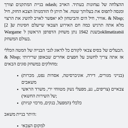
בניית המתקנים וצורך ndash; ההצלחה של נצחונות בעתיד. האויב
ומנסה לתפוס את בעלותך שטח. אל תיתן לו הזדמנות! הצבא החזק, חיל
אוויר, חיל הים והביטחון לא יאפשר לאויב להשיג את הרצוי. & Nbsp;
מלא אתה תרגיש כמה חם האירוע הצבאי שייעלם חסינות ש[ 2]
בשנת 1942 נתן משחק הדפדפן הראשון לoklimatizatsii
Wargame
בעולם המשחק.
הבעלים של בסיס צבאי לקודם כל לדאוג לגבי הבנייה של המטה הכללי.
& Nbsp; אז אתה צריך לחשוב על חפצים אחרים שבאופן שרירותי
מחולקים במשחק סוגים הבאים:
(בנייני מגורים, דירה, אוניברסיטה, אסדות נפט, מכרות)
משאבים
צבאיים (צריפים,, נע, מפעלי נשק מטווחי ירי, משרד הראשי
של השירות החשאי);
כלכלי (המפעל, בנקים, מרכזי קניות)
היתר בניית משאב:
למקום הצבאי