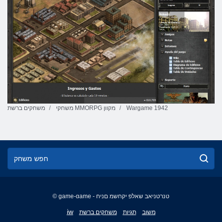
Wargame 1942
משחקי MMORPG מקוון
משחקים ברשת
© game-game - טנרטניאב שאלפ יקחשמ םניח
English
iw
משוב
תגיות
משחקים ברשת