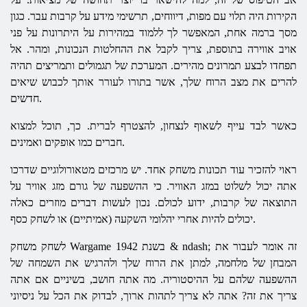
הקירות היה תלוי עם מפות, דיווחים, תרשימי מידע על קרבות עבר. כגון
מסך ברמה אחת, המאפשר לך ללמוד במהירות על היתרונות על פני
אויב אווירה בתוספת, צריך לקבל את ההחלטות הנכונות, ומהר. אל
תפחדו לבצע תמרונים מהירים. המערכת של תגמולים ותמריצים תהיה
להרים את מצב הרוח שלך, אשר בתורו לעורר אותך לכבוש שיאים
חדשים.
כאשר לבד עייף לשאוף לנצחון, להצטרף לברית. כך, תוכל למצוא
חברים כמו אופקים ואמינים.
ראוי להזכיר עוד תכונות משחק אחד. יש מרכזים מטאורולוגיים שדרכו
אתה יכול לשלוט במזג האוויר. כי ההשפעה של גורם מזג אוויר על
התוצאה של קרבות, ידוע לכולם. נכון לעשות דברים מוזרים כאלה
יכולים להיות אחרי יהלומי השקעה (אמיתיים) או לשחק כסף.
בשנת 1942 & ndash; זה אומר לעבור את
Wargame
לשחק משחק
המבחן של מלחמה, למתן את הרוח שלך ולהרגיש את השמחה של
ההשפעה שלהם על ההיסטוריה. מה אתה חושב, בשיניים אם אתה
צריך את זה? אתה לא צריך לתהות ארוך, לבדוק את הכל על ניסיוני