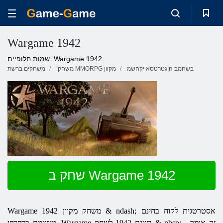
Wargame 1942
שמות חלופיים: Wargame 1942
בשחמב היגטרטסא יקחשמ
משחקי MMORPG מקוון
משחקים ברשת
שחק ב Wargame 1942
1942 משחק מקוון & ndash; אסטרטגית לקוח בחינם
Wargame
בשנת 1942 לשחק & nbsp; - זה אומר
Wargame
מיושמת בדפדפן.