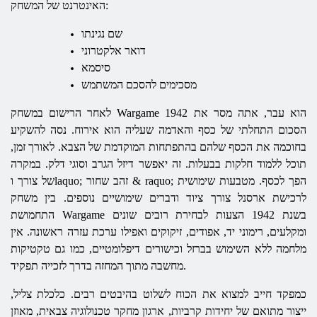
האינטרנט של המשחק:
שם נגינתו
דואר אלקטרוני
סיסמא
מסכימים להסכם המשתמש
1942 הוא עבר, אתה מסר את
Wargame
לאחר הרישום במשחק
הסכום התחלתי של כסף והאדמה שעליה הוא אירוח. נסה להשקיע
בחוכמה את הכסף שלהם בהתפתחות המוקדמת של הצבא. לאורך זמן,
תוכל ללמוד חלקות בבעלות. זה יאפשר דיזל הגרב וסוגי דלק. במקרה
של צורך וlaquo; זהב שחור & raquo; הפך לכסף. מטבעות שימושית
לרכישת ארסנל צורך ציוד ודברים שימושיים נוספים. בין משחק
בשנת 1942 הצעות לבחירת רובים שונים
Wargame
התחמושת
ומקלעים, רימוני יד, אפודים, זיקוקים ואפילו ערכת עזרה ראשונה. אין
מלחמה ללא השימוש בברזל וכישורים דיפלומטיים, כמו גם טקטיקות
מחשבה מתוך המחזה בדרך לזכייה תפקיד.
כמפקד חייב למצוא את הכוח לשלוט בהיבטים רבים. כלכלת צליל,
ייצור מתואם של יחידות קרביות, ארגון מחקר טכנולוגיה צבאית, מאוזן