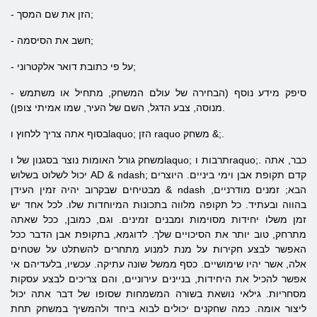
- הזן את שם המסך;
- חשב את הסיסמה;
- על פי כתובת דואר אלקטרוני;
- סיפק מידע נוסף (הבחירה של עולם המשחק, מתחיל או משתמש
מנוסה, צבע הדגל, השם של העיר, שמו אמיתי צופן).
בסוף אתה צריך ללחוץ וlaquo; הזן raquo משחק &;.
משחק גורל האומות נוצר בסגנון של וlaquo; תרבות וraquo;. כבר, אתה
יכול לשלוט בשלוש AD & ndash; קדם תקופת אבן וימי ביניים. היוצרים
מבטיחים שבקרוב יהיה זמין העידן & ndash הבא; זמנים מודרניים,
בהווה ובעתיד. כל תקופה מלווה בתכונות המיוחדות שלו. לכל אחד יש
זמן משלו יחידות מסוימות ומבנים זמינים. וגם, כמובן, ככל שאתה
מתרחק, טוב יותר את הסיכויים שלך. לדוגמא, בתקופת אבן הדבר ככל
האפשר לבצע חקירות על מנת למנוע מתחרים להשתלט על שטחים
אלה, אשר יהיו שימושיים. כסף ממשל שונה עתיקה. עכשיו, בלעדיהם אי
אפשר להכיל את היחידות, בניינים עירוניים, והם צריכים לבצע עסקות
מסחריות. גילאי נושאת בשורה המשמחות שסופו של דבר אתה יכול
ליצור אומה. כמה שחקנים יכולים לבוא ביחד ולהמשיך במשחק תחת