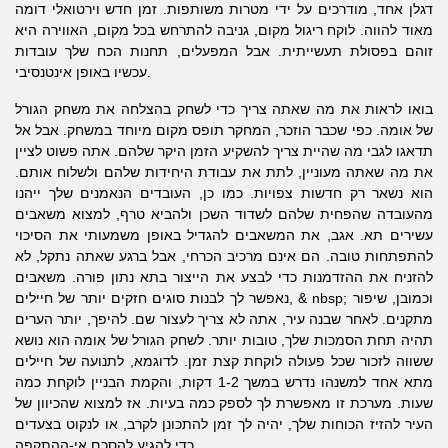
דגלן אחד, מודרכים על ידי מטרות משותפות. זמן חדש וירטואלי דומה
מאוד להווה. לוקח ריגול מקום, גניבה להתרחש בכל מקום, האווירה היא
זוהם בפסולת תעשייתית. אבל המפעלים, תחנות הכח שלך עובדות
עכשיו באופן אינטנסיבי.
בואו לראות את מה שאתה צריך כדי לשחק בהצלחה את משחק הגורל
של אומה. כפי שכבר הוזכר, המחקר תופס מקום מיוחד במשחק. אבל אל
תדאגו לגבי מה שהיית צריך להשקיע הזמן היקר שלהם. אתה פשוט לציין
את מה שאתה מעוניין, לתת את עבודת היחידות שלהם ולשלוח אותם.
הוא נשאר רק חדשות צפויות. כמו כן, העובדים הנאמנים שלך ייהנו
מהעובדה שהפחית שלהם לשדוד השכן ולהביא טרף, למצוא משאבים
עשירים תא. אגב, את המשאבים להגדיל באופן משמעותי את הסיכוי
להתפתחות טובה. הם אינם מרכיב הכרחי, אבל ברגע שאתה נתקל, לא
להזניח את ההזדמנות כדי לבצע את הייצור בתא נתון פורה. משאבים
נאפשר לך לבנות סוגים חזקים יותר של חיילים, & nbsp; וכמובן, שיפור
מתקנים. לאחר שבנה עיר, אתה לא צריך לעצור שם. להיפך, יותר הערים
תהיה תחת הסמכות שלך, טובות יותר. לשחק הגורל של אומה הוא נושא
ששווה לזכור שכל פעולה לוקחת קצת זמן. לדוגמא, לתנועה של חיילים
מתא אחד למשנהו נדרש במשך 1-2 דקות, והקמת הבניין לוקחת כמה
שעות. מערכת זו מאפשרת לך לספק כמה בעיות. אז למצוא שהכיוון של
העיר להזיז הכוחות שלך, יהיה לך זמן להתכונן לקרב, או לנקוט בצעדים
כדי להגיע להסכם אי-ההתקפה.