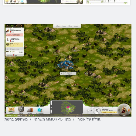
גורלה של אומה
משחקי MMORPG מקוון
משחקים ברשת