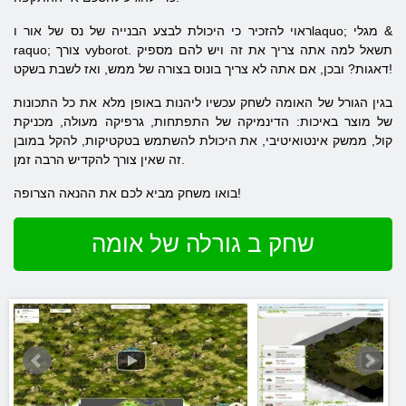
ראוי להזכיר כי היכולת לבצע הבנייה של נס של אור וlaquo; מגלי &
raquo; צורך vyborot. תשאל למה אתה צריך את זה ויש להם מספיק
דאגות? ובכן, אם אתה לא צריך בונוס בצורה של ממש, ואז לשבת בשקט!
בגין הגורל של האומה לשחק עכשיו ליהנות באופן מלא את כל התכונות
של מוצר באיכות: הדינמיקה של התפתחות, גרפיקה מעולה, מכניקת
קול, ממשק אינטואיטיבי, את היכולת להשתמש בטקטיקות, להקל במובן
זה שאין צורך להקדיש הרבה זמן.
בואו משחק מביא לכם את ההנאה הצרופה!
שחק ב גורלה של אומה