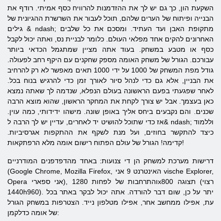
השקעת הון, כך גם יש לך את ההזדמנות להרוויח כסף אמיתי. רודף את
הבנייה ופיתוח של הערים שלהם, תוכל לעבור את השרשרת ההגיונית של
גילים & ndash; מתקופת האבן ועד העתיד. ומסכם את כל שלבים
האחרונים להקים אחד מפלאי העולם. כלומר לבניית נס, ואתה יכול לקבל
כסף או מטבע במשחק. בעוד אתה מציין שמתגמל הכדאי ביותר
עבורכם. הגורל של משחק האומה מספק שחקנים עם היקף רחב לפעולה.
גודל מפת המשחק של 1000 על ידי 1000 תאים מאפשר לא רק להרחיב
את הבניין, אלא גם כדי לנהל סיור לאורך זמן כדי להרגיש בנוח בכל.
לאחר שפגעתי בפעם הראשונה בעולם הנפלא, שנדמה לך שאתה נמצא
כאן בעצמך. אבל יש צורך לקחת את המחקר הראשון, שהוא מוצא הרבה
שכנים. והם נקבעים ביחס אליך באופן שונה. מישהו ידידותי, כמה עוין.
אז כדי שתוכל להושיט יד לאחרים, עדיין יש לך הרבה ל& ndash; וללמוד
כיצד להתקשר בחוזים, ועל מנת לשקף את ההתקפות אגרסיביות.
קדימה! הגורל של עולם הפתוח רישום אומה מלא הרפתקאות!
דרישות מערכת למשחק הן די צנועות: באחד מהדפדפנים המודרניים
(Google Chrome, Mozilla Firefox, האינטרנט 9 אני vische Explorer,
Opera אני ספארי), והתרחבות של לפחות 1280x800 תצוגה (רצוי
1440h960). יתר על כן, שום דבר להורדה. אתה יכול לבקר באתר בכל
עת, אפילו ממחשב אחר, אפילו מטלפון נייד. הצטרפות במשחק הגורל
של אומה כדלקמן: