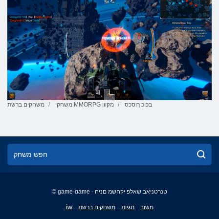
בכוכ ךוסכס
משחקי MMORPG מקוון
משחקים ברשת
© game-game - טנרטניאב שאלפ יקחשמ םניח
English
iw
משוב
תגיות
משחקים ברשת