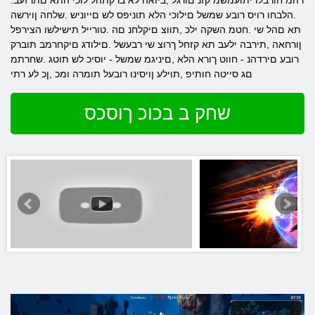
.רהמ חורבלו יתועמשמ קזנ םורגל ,ביואה לא ברקתהל לוכי התא םתרזעב
.הלבחו רויס רובע שמשל םילוכי הלא תוניפס לש םייוניש .שלחה ןוירשה
תא םהל שי .חטמ השקה ילכ ,תווצ םיקלחנ םה .טורייל תישילשו הצירפל
ןורחאה ,תירבה ילעב תא קזחל ךרוצ שי רבעשל .םילודג םיקחרמב תוברק
רובע םירדהנ - חווט ךורא הלא ,םיניגמ שמשל - יוסיכ לש תוטג .שחרתמ
םג סייטה חותיפ ,תוילע ןויסינו רובעל תומרה ומכ ,ןכ לע רתי
שחק ב בכוכ ךוסכס