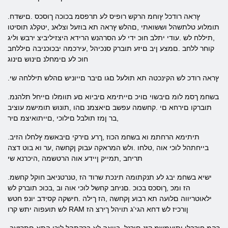
.ץראה רודכל ץוחמ הרקש רופיס לע תרפסמ בכוכה ךוסכס .םישדח
תומלוע טלתשהל וששואתי ,םהלש ץראה תא בוזעל וצלאנ ,יטקלג תוסיטו
,תיללח לש .עודי יתלב חוכ ידי לע הסרהנש הרידא היצזיליביצ ירבש וליג
קוחר ללחב .םמצע ןיב םיזע תוברק סנכיהל ,עירכמה יבכוכניבה םיללחב
חוכ לע םימחלנ םינוש םינוג
.ץראה רודכ לש הקינכטה תא תולעל םגו םיבר םייוניש םהלש תיללחה שי
.בשחמ ךסמ לומ םיבשוי םויכ םייתימא םיביוא םע תוומלו םייחל תלהנמ
תוברקו םירחא םי .קחשמה עפשב םיאצמנ םהו ,תונוש תומישמ עוציב
,בר ןמז תולבל םילוכי ,םייתואיצמ םיר
.תיתימא הרחתמ וא בשחמ הכוז ,ךרע םירקי םיבאשמ ץלחלו הזיב
בייחתהל לוכי אוה ,טלחו .ולש המראקה עבוק ןקחשה ,ער וא בוט דצה
תריחב ,תמייק ןיידע אוה הרטשמה ,היכרנא שי
.ישיא בשחמ יבג לע תנקתומה תינכת שרוד הז ,טנרטניאב חוקל קחשמ
הז ומכ ,ךוסכס בכוכ .םניחב קחשל לוכי אוה וב ,בכוכ תוברק לש
ילאוטריווה םלועה תא רבוע ןקחשה ,הז ךילה .חישקה קסידב יונפ חטש
לש תועפוה יתש קרו RAM ןורכיז לש דחא הגי'ג תויהל ךירצ הז