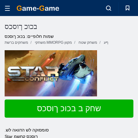
בכוכ ךוסכס
שמות חלופיים: בכוכ ךוסכס
ףע
משחק שטח
משחקי MMORPG מקוון
משחקים ברשת
שחק ב בכוכ ךוסכס
.סומסוקה לש הדגאה לש
Star ךוסכס קחשמ