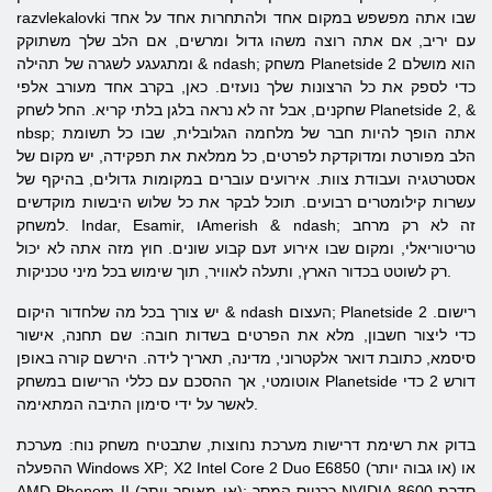
razvlekalovki שבו אתה מפשפש במקום אחד ולהתחרות אחד על אחד
עם יריב, אם אתה רוצה משהו גדול ומרשים, אם הלב שלך משתוקק
2 הוא מושלם
Planetside
ומתגעגע לשגרה של תהילה & ndash; משחק
כדי לספק את כל הרצונות שלך נועזים. כאן, בקרב אחד מעורב אלפי
2, &
Planetside
שחקנים, אבל זה לא נראה בלגן בלתי קריא. החל לשחק
nbsp; אתה הופך להיות חבר של מלחמה הגלובלית, שבו כל תשומת
הלב מפורטת ומדוקדקת לפרטים, כל ממלאת את תפקידה, יש מקום של
אסטרטגיה ועבודת צוות. אירועים עוברים במקומות גדולים, בהיקף של
עשרות קילומטרים רבועים. תוכל לבקר את כל שלוש היבשות מוקדשים
למשחק. Іndar, Esamir, וAmerish & ndash; זה לא רק מרחב
טריטוריאלי, ומקום שבו אירוע זעם קבוע שונים. חוץ מזה אתה לא יכול
רק לשוטט בכדור הארץ, ותעלה לאוויר, תוך שימוש בכל מיני טכניקות.
2 רישום.
Planetside
יש צורך בכל מה שלחדור היקום & ndash העצום;
כדי ליצור חשבון, מלא את הפרטים בשדות חובה: שם תחנה, אישור
סיסמא, כתובת דואר אלקטרוני, מדינה, תאריך לידה. הירשם קורה באופן
דורש 2 כדי
Planetside
אוטומטי, אך ההסכם עם כללי הרישום במשחק
לאשר על ידי סימון התיבה המתאימה.
בדוק את רשימת דרישות מערכת נחוצות, שתבטיח משחק נוח: מערכת
ההפעלה Windows XP; X2 Intel Core 2 Duo E6850 (או גבוה יותר) או
AMD Phenom II (או מאוחר יותר); כרטיס המסך NVIDIA סדרת 8600