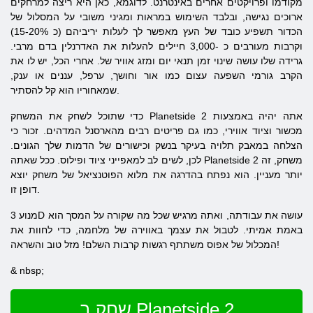
מקודמו ופרויקטים אחרים באינטרנט. לדוגמא, כאן היא ריצה למרחקים
ארוכים נגישה, ובלבד השימוש במראות ומגיני משובי על המסלול של
הכדור תשפיע כובד של העץ מאפשר לך לעלות יריביהם (כ 15-20%)
וקרבות מעורבים כ -3,000 חיילים להעלות את האדרנלין בדם מרבי.
גרידה שלו עושה שינוי זמן תנאי יום ומזג אוויר של. אחרי הכל, יש לו את
הקרב גורמי השפעה עצום כמו אור וחושך, ערפל, עננים או ענק,
שמאחוריו הוא קל להסתיר.
2 אתה יהיה באמצעות
Planetside
כדי שתוכל לשחק את המשחק
מכשור וציוד אווירי, כמו גם פריטים רבים מהארסנל המדהים. זכור כי
הצלחה במאבק תלויה בעיקר בנשק וכישורים של הדמות שלך הגונים.
2 משחק, זה
Planetside
לכן, לשים לב למאפייני ציוד ופילוס. ככל שאתה
יותר מעניין. הוא נפתח בהדרגה את מלוא הפוטנציאל של משחק יוצא
דופן זו.
מנוע 3D עושה את עבודתה, ואתה מרגיש שכל מה שקורה על המסך הוא
באמת אמיתי. לטבול את עצמך באווירה של מלחמה, כדי לחוות את
המכלול של אפוס משתתף רגשות קרבות השלם! מזל טוב והשראה!
& nbsp;
שחק ב Planetside 2