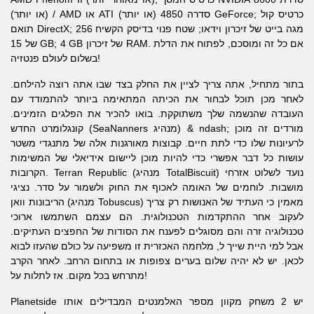
(או יותר) / AMD או ATI סדרה 4850 (או יותר) GeForce; כרטיס קול
תואם DirectX; 256 מגה בייט של זיכרון וידאו; שטח פנוי בדיסק הקשיח
של 15 GB; 4 GB של זיכרון RAM. אם כל זה ומוסכם, לפתוח את הדלת
בשלום לעולם פנטזיה!
בתור מתחיל, אתה צריך לציין את החלק בצד שבו אתה רוצה להילחם.
לאחר מכן תוכל לבחור את הכיתה המתאימה ביותר להתמודד עם
העובדה שהנשמה שלך משתוקקת. בואו להכיר את הפלגים הזמינים.
קונגלומרט החדש (SeaNanners מנהיג) & ndash; מורדים זה מוכן
לרעיונות שלו כדי לתת חיים. קבוצות מאורגנות אלה של מתנגדי משטר
עושות כל דבר אפשרי כדי להיות מוכן ליישום אידיאלי של המשימות
הקרובות. Terran Republic (מנהיג TotalBiscuit) נועד לשלוט אזרחי
מושבות. לוחמים של האומה לאכוף את החוק ולשמור על סדר. נציגי
הריבונות וואן (מנהיג Tobuscus) מאמין כי העתיד של האנושות רק צריך
לעקוב אחר ההתקדמות הטכנולוגית. הם עצמם השתמשו ארוכי
טכנולוגיה זרה והם מסוגלים לפענח את הסודות של החפצים העתיקים.
אבל למי היית שייך ל, מלחמה האכזרית זו משפיעה על כולם שהעזו לבוא
לכאן. יש לא יהיה שלום בערים צפופות או בתחום הרחב. לאחר הקרב
מתרחש בכל מקום. אז לתלות על!
יש 2 משחק מקוון מספר האלמנטים המבדילים אותו
Planetside