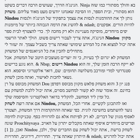
הנינג'ה הדרך, שעושים הרבה דברים בשקט. Ninja בא והולך מסתורי כמו שזה
הוא מסתורי, ובית הספר, וזו הסיבה שאנחנו יודעים מעט מאוד עליהם.
משחק
נותן לך את ההזדמנות לנסות את עצמך בתפקיד של הנינג'ה ולנסות
Nindou
להשיג את הרמה הגבוהה ביותר של מיומנות & ndash; להיות הורים. אפקטים
יפים מיוחדים, מוסיקה מעניינת ולא רק מחכה לך. כדי
להצטרף לבית ספר
Nindou מקוון
הנינג'ה, אתה צריך לעבור רישום פשוט. הולך לאתר הרשמי
אתה יכול למצוא את כל המידע שימושי שאתה צריך בשביל עצמך. זה יעזור לי
מתחילים להבין את כל הניואנסים של המשחק.
המשחק לא יגרום לך בעיות, כי זה יוצרים מעוצבים היטב של המשחק. אבל
לא ייקח הרבה הזמן שלך, זה הוא
רישום Nindou
הוא נוגע ברישום. & Nbsp;
סטנדרטי למדי ומורכב משלושה תחומים: שם, דואר אלקטרוני וסיסמא. הוא
נשאר לחכות לאישור, ואתה מוכן לשחק.
המשחק מבוסס על
רן Dou פנג יון 3 והוא משחק פלאש מקוון מבוסס דפדפן
בחינם. זה אומר שזה לא קשור למחשב מסוים, אתה יכול ללכת למשחק עם
כל זמין ליד המחשב, להקליד בדואר האלקטרוני והסיסמה שלך.
ואז להתכונן לקשיים. אחרי הכל, המשחק
לשחק Nindou,
אם אתה רוצה
נועד להשתמש בחשיבה לוגית. כפי שאתה ההתקדמות דרך המשחק, תצטרך
לאסוף מגוון של דברים, לא רק לפיתוח אלא גם להרוויח כסף. טכניקות לחימה
שונה Proschityvaya ופריטים מיוחדים איסוף שאתה מקבלים יתרון על האויב.
ואכן, ב[ 1] Nindou לשחק ברשת , אתה יכול לשחק עם החברים שלך, ולכן,
היתרון שאתה צריך. תחרויות, דירוגים, תחרויות & ndash; אתה יכול להרגיש