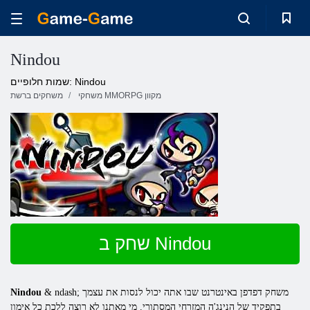
Nindou
שמות חלופיים: Nindou
משחקי MMORPG מקוון
משחקים ברשת
שחק ב Nindou
& ndash; משחק דפדפן באינטרנט שבו אתה יכול לנסות את עצמך
Nindou
בתפקיד של הנינג'ה המזרחי המסתורי. מי מאתנו לא רוצה ללכת כל אימון