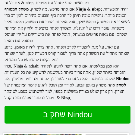
את כל זה & nbsp; רק כאשר הגזע יתחיל עם אויבים.
יהיה האפשרות
משחק המטורף Ninja & nbsp;
אם אתה מחפש, מה לשחק,
הטובה ביותר. גרפיקה טובה תיתן לך הרבה כיף וצבעים בהירים לזמן רב כדי
להשאיר את המשחק בראש שלך, אבל אולי זה יהפוך את המשחק האהוב עליך
משפחה. עובר דרכו של הנינג'ה, תצטרך לפתח ברציפות ולחזק את המדינה
שלהם. עם מאות פריטים במשחק, תוכל לפתח את כישוריהם על ידי העוסק
במאבק עם האויב.
עם זאת, על מנת להצטרף לקרב ולפתח, אתה צריך להיות מאומן. ברגע
שאתה מתחיל את המשחק אתה צריך לעבור קורס הכשרה קטן, לאחר שאתה
יכול בקלות להשתלט על המשחק.
זכרו, Ninja & ndash; הוא אמן במלאכתו. אם אתה רוצה להגיע לנקודה
הגבוהה ביותר של זן, אתה צריך ביותר בעקשנות להשקיע את כל האנרגיות
Nindou
שלהם בלחימה. הוא נלחם כדי לעזור לך לפתח ולהרוויח מוניטין. אם
לשחק
אתה משחק באופן קבוע, לאורך זמן תוכל להגיע לרמה המובטחת של
האדון. רק אדון שולט בצורה מושלמת בגופו, למד להשתמש בטבע לטובתך
ויכול להסתיר אפילו מול הקהל. & Nbsp;
שחק ב Nindou